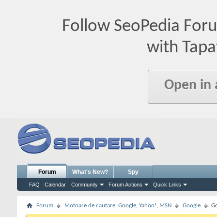
Follow SeoPedia For
with Tapa
Open in
Forum
What's New?
Spy
FAQ
Calendar
Community
Forum Actions
Quick Links
Forum
Motoare de cautare. Google, Yahoo!, MSN
Google
Go