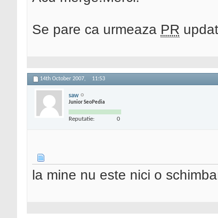
Se pare ca urmeaza
PR
update
14th October 2007,
11:53
saw
Junior SeoPedia
Reputatie:
0
la mine nu este nici o schimba