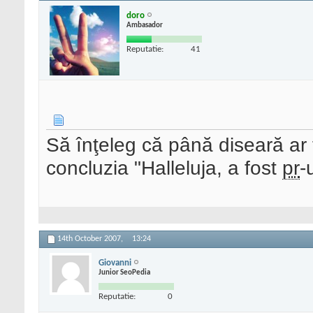
doro
Ambasador
Reputatie:
41
Să înţeleg că până diseară ar t
concluzia "Halleluja, a fost
pr
-
14th October 2007,
13:24
Giovanni
Junior SeoPedia
Reputatie:
0