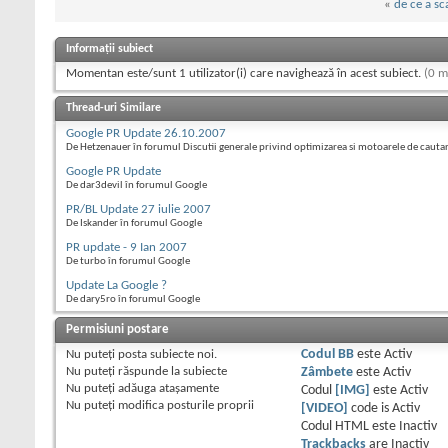
«
de ce a sc
Informații subiect
Momentan este/sunt 1 utilizator(i) care navighează în acest subiect.
(0 m
Thread-uri Similare
Google PR Update 26.10.2007
De Hetzenauer în forumul Discutii generale privind optimizarea si motoarele de cauta
Google PR Update
De dar3devil în forumul Google
PR/BL Update 27 iulie 2007
De Iskander în forumul Google
PR update - 9 Ian 2007
De turbo în forumul Google
Update La Google ?
De dary5ro în forumul Google
Permisiuni postare
Nu puteţi
posta subiecte noi.
Codul BB
este
Activ
Nu puteţi
răspunde la subiecte
Zâmbete
este
Activ
Nu puteţi
adăuga ataşamente
Codul
[IMG]
este
Activ
Nu puteţi
modifica posturile proprii
[VIDEO]
code is
Activ
Codul HTML este
Inactiv
Trackbacks
are
Inactiv