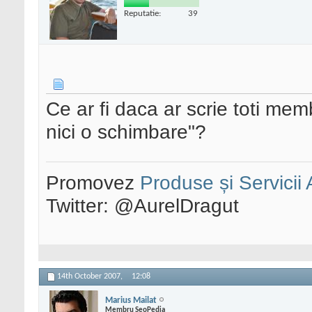
Reputatie:
39
Ce ar fi daca ar scrie toti mem
nici o schimbare"?
Promovez
Produse și Servicii
Twitter: @AurelDragut
14th October 2007,
12:08
Marius Mailat
Membru SeoPedia