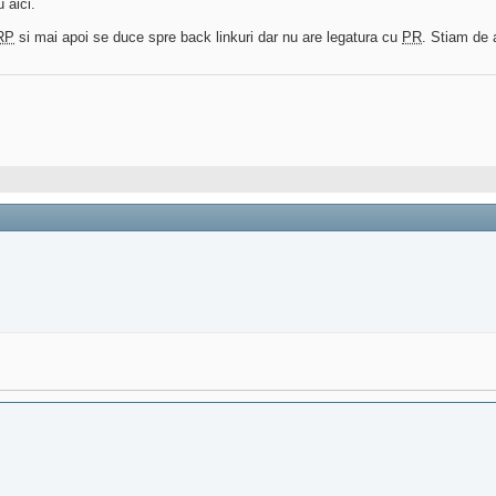
 aici.
RP
si mai apoi se duce spre back linkuri dar nu are legatura cu
PR
. Stiam de 