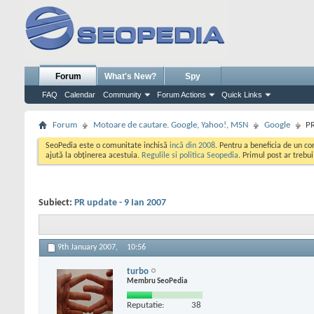
Forum
What's New?
Spy
FAQ
Calendar
Community
Forum Actions
Quick Links
Forum
Motoare de cautare. Google, Yahoo!, MSN
Google
PR
SeoPedia este o comunitate inchisă
incă din 2008
. Pentru a beneficia de un c
ajută la obținerea acestuia.
Regulile si politica Seopedia
. Primul post ar trebu
Subiect:
PR update - 9 Ian 2007
9th January 2007,
10:56
turbo
Membru SeoPedia
Reputatie:
38