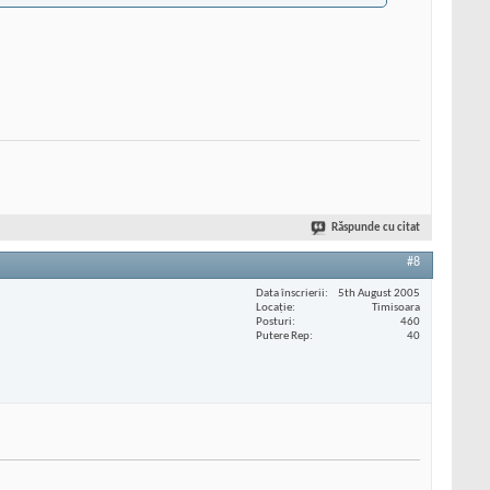
Răspunde cu citat
#8
Data înscrierii
5th August 2005
Locaţie
Timisoara
Posturi
460
Putere Rep
40