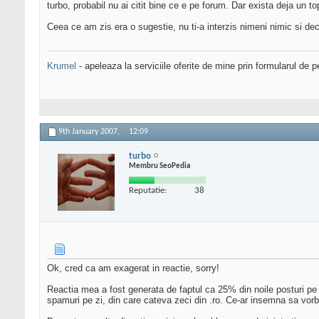
turbo, probabil nu ai citit bine ce e pe forum. Dar exista deja un t
Ceea ce am zis era o sugestie, nu ti-a interzis nimeni nimic si dec
Krumel
- apeleaza la serviciile oferite de mine prin formularul de p
9th January 2007,
12:09
turbo
Membru SeoPedia
Reputatie:
38
Ok, cred ca am exagerat in reactie, sorry!
Reactia mea a fost generata de faptul ca 25% din noile posturi pe
spamuri pe zi, din care cateva zeci din .ro. Ce-ar insemna sa vorb