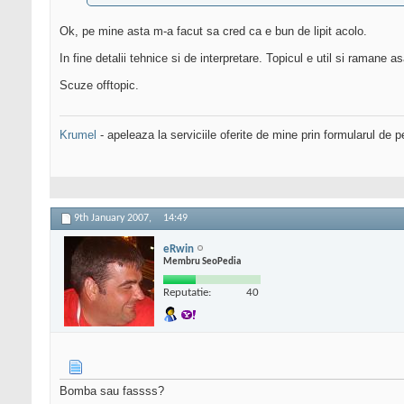
Ok, pe mine asta m-a facut sa cred ca e bun de lipit acolo.
In fine detalii tehnice si de interpretare. Topicul e util si ramane as
Scuze offtopic.
Krumel
- apeleaza la serviciile oferite de mine prin formularul de p
9th January 2007,
14:49
eRwin
Membru SeoPedia
Reputatie:
40
Bomba sau fassss?