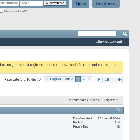
Ajutor
Înregistrare
Memorez Cont?
Căutare Avansată
cestora nu garantează obținerea unui cont, însă modul în care sunt completate
Pagina 1 din 8
1
2
3
...
Rezultate 1 la 10 din 73
Ultimul
Instrumente subiect
Afișează
#1
Data înscrierii
13th April 2006
Posturi
214
Putere Rep
38