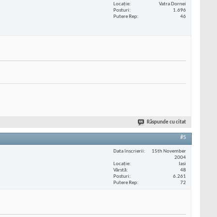
Locaţie
Vatra Dornei
Posturi
1.696
Putere Rep
46
Răspunde cu citat
#5
Data înscrierii
15th November
2004
Locaţie
Iasi
Vârstă
48
Posturi
6.261
Putere Rep
72