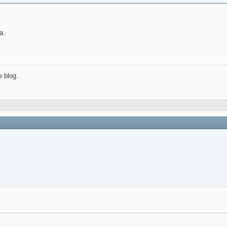
a.
e blog.