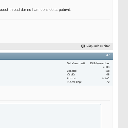
acest thread dar nu l-am considerat potrivit.
Răspunde cu citat
#7
Data înscrierii
15th November
2004
Locaţie
Iasi
Vârstă
48
Posturi
6.261
Putere Rep
72