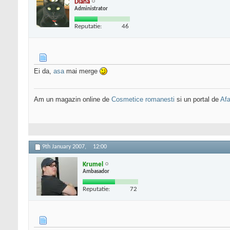
Diana
Administrator
Reputatie:
46
Ei da,
asa
mai merge
Am un magazin online de
Cosmetice romanesti
si un portal de
Afa
9th January 2007,
12:00
Krumel
Ambasador
Reputatie:
72