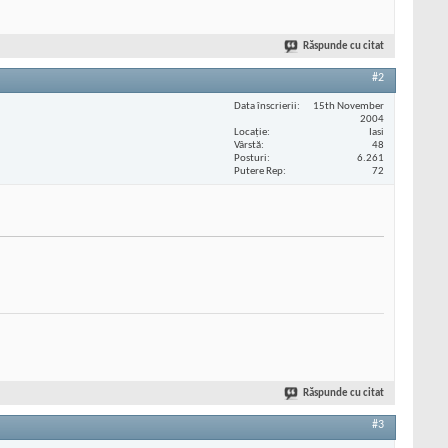
Răspunde cu citat
#2
Data înscrierii
15th November
2004
Locaţie
Iasi
Vârstă
48
Posturi
6.261
Putere Rep
72
Răspunde cu citat
#3