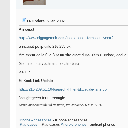
PR update - 9 Ian 2007
A inceput.
http://www.digpagerank.com/index.php...-fans.com&dc=2
a inceput pe ip-urile 216.239.5x
Am trecut de la 0 la 3 pt un site creat dupa ultimul update, deci e 
Site-urile mai vechi nici o schimbare.
via DP
Si Back Link Update:
http://216.239.51.104/search?hl=en&l...sdale-fans.com
*cough*green for me*cough*
Ultima modificare făcută de turbo; 9th January 2007 la
11:16
.
iPhone Accessories
- iPhone accessories
iPad cases
- iPad Cases
Android phones
- android phones