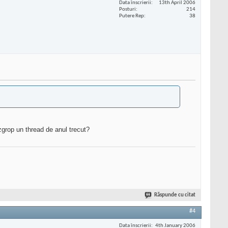
Data înscrierii
13th April 2006
Posturi
214
Putere Rep
38
grop un thread de anul trecut?
Răspunde cu citat
#4
Data înscrierii
4th January 2006