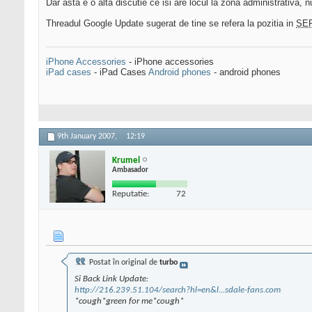
Dar asta e o alta discutie ce isi are locul la zona administrativa, nu
Threadul Google Update sugerat de tine se refera la pozitia in
SE
iPhone Accessories
- iPhone accessories
iPad cases
- iPad Cases
Android phones
- android phones
9th January 2007,
12:19
Krumel
Ambasador
Reputatie:
72
Postat în original de
turbo
Si Back Link Update:
http://216.239.51.104/search?hl=en&l...sdale-fans.com
*cough*green for me*cough*