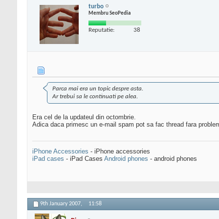
turbo
Membru SeoPedia
Reputatie:
38
Parca mai era un topic despre asta.
Ar trebui sa le continuati pe alea.
Era cel de la updateul din octombrie.
Adica daca primesc un e-mail spam pot sa fac thread fara proble
iPhone Accessories
- iPhone accessories
iPad cases
- iPad Cases
Android phones
- android phones
9th January 2007,
11:58