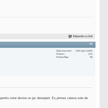
Răspunde cu citat
#6
Data înscrierii
13th April 2006
Posturi
214
Putere Rep
38
i pentru mine devine un pic deranjant. Eu primes cateva sute de