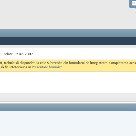
 update - 9 Ian 2007
ont, trebuie să răspundeți la cele 5 întrebări din formularul de înregistrare. Completarea a
i să fie intotdeauna in
Prezentare forumisti
.