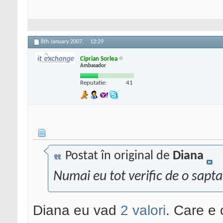
8th January 2007,
12:29
Ciprian Sorlea
Ambasador
Reputatie:
41
Postat în original de
Diana
Numai eu tot verific de o sapt
Diana eu vad
2
valori
. Care e