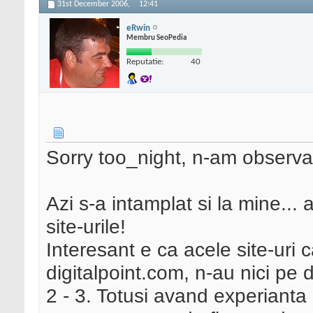
31st December 2006,
12:41
eRwin
Membru SeoPedia
Reputatie:
40
Sorry too_night, n-am observa
Azi s-a intamplat si la mine...
site-urile!
Interesant e ca acele site-uri 
digitalpoint.com, n-au nici pe d
2 - 3. Totusi avand experianta