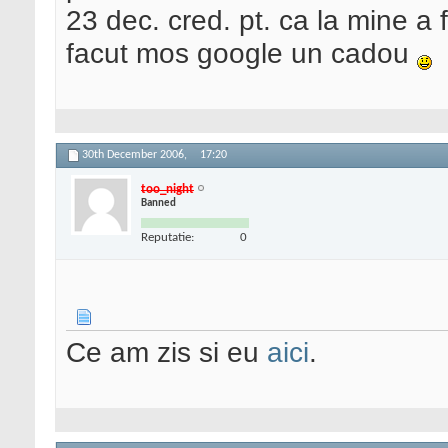
23 dec. cred. pt. ca la mine a 
facut mos google un cadou
30th December 2006,
17:20
too_night
Banned
Reputatie:
0
Ce am zis si eu
aici
.