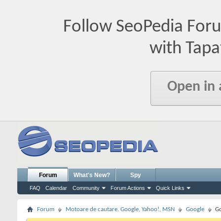
Follow SeoPedia For
with Tapa
Open in
Forum
What's New?
Spy
FAQ
Calendar
Community
Forum Actions
Quick Links
Forum
Motoare de cautare. Google, Yahoo!, MSN
Google
Go