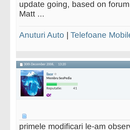
update going, based on forum 
Matt ...
Anuturi Auto
|
Telefoane Mobil
30th December 2006,
13:20
lixor
Membru SeoPedia
Reputatie:
41
primele modificari le-am obser