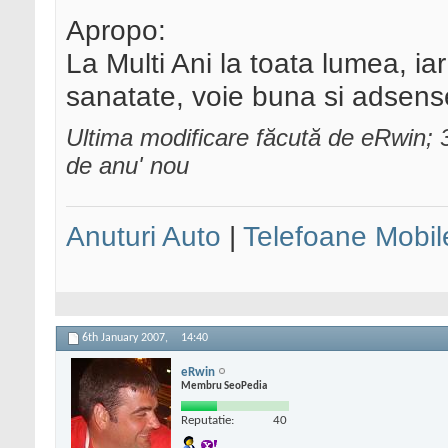
Apropo:
La Multi Ani la toata lumea, i
sanatate, voie buna si adsen
Ultima modificare făcută de eRwin;
de anu' nou
Anuturi Auto
|
Telefoane Mobil
6th January 2007,
14:40
eRwin
Membru SeoPedia
Reputatie:
40