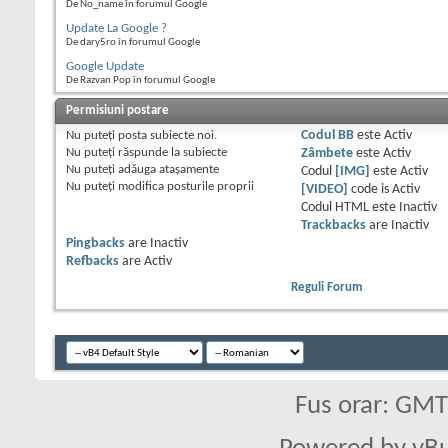
De No_name în forumul Google
Update La Google ?
De dary5ro în forumul Google
Google Update
De Razvan Pop în forumul Google
Permisiuni postare
Nu puteţi
posta subiecte noi.
Codul BB
este
Activ
Nu puteţi
răspunde la subiecte
Zâmbete
este
Activ
Nu puteţi
adăuga ataşamente
Codul
[IMG]
este
Activ
Nu puteţi
modifica posturile proprii
[VIDEO]
code is
Activ
Codul HTML este
Inactiv
Trackbacks
are
Inactiv
Pingbacks
are
Inactiv
Refbacks
are
Activ
Reguli Forum
Fus orar: GM