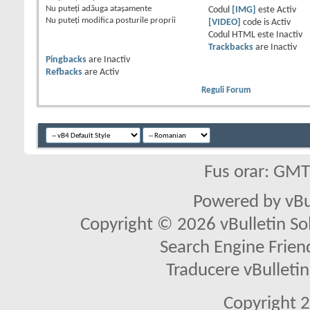
Nu puteţi
adăuga ataşamente
Codul
[IMG]
este
Activ
Nu puteţi
modifica posturile proprii
[VIDEO]
code is
Activ
Codul HTML este
Inactiv
Trackbacks
are
Inactiv
Pingbacks
are
Inactiv
Refbacks
are
Activ
Reguli Forum
Fus orar: GM
Powered by vBu
Copyright © 2026 vBulletin Solu
Search Engine Frien
Traducere vBullet
Copyright 