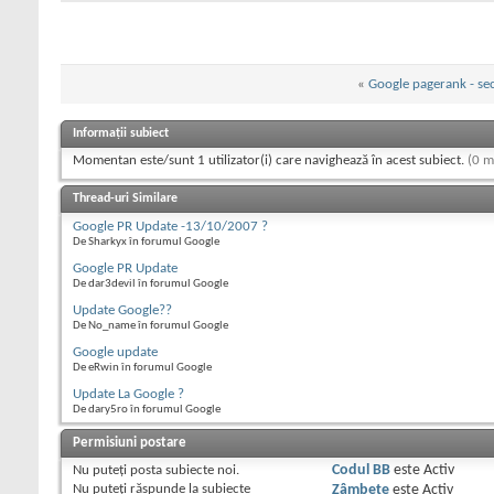
«
Google pagerank - sec
Informații subiect
Momentan este/sunt 1 utilizator(i) care navighează în acest subiect.
(0 m
Thread-uri Similare
Google PR Update -13/10/2007 ?
De Sharkyx în forumul Google
Google PR Update
De dar3devil în forumul Google
Update Google??
De No_name în forumul Google
Google update
De eRwin în forumul Google
Update La Google ?
De dary5ro în forumul Google
Permisiuni postare
Nu puteţi
posta subiecte noi.
Codul BB
este
Activ
Nu puteţi
răspunde la subiecte
Zâmbete
este
Activ