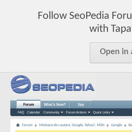
Follow SeoPedia For
with Tapa
Open in
Forum
What's New?
Spy
FAQ
Calendar
Community
Forum Actions
Quick Links
Forum
Motoare de cautare. Google, Yahoo!, MSN
Google
Go