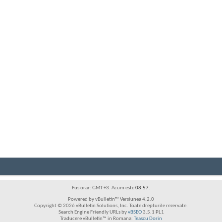
Fus orar: GMT +3. Acum este
08:57
.
Powered by vBulletin™ Versiunea 4.2.0
Copyright © 2026 vBulletin Solutions, Inc. Toate drepturile rezervate.
Search Engine Friendly URLs by
vBSEO
3.5.1 PL1
Traducere vBulletin™ in Romana:
Teascu Dorin