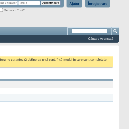
Ajutor
Înregistrare
Memorez Cont?
Căutare Avansată
cestora nu garantează obținerea unui cont, însă modul în care sunt completate