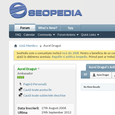
Forum
What's New?
Spy
FAQ
Calendar
Community
Forum Actions
Quick Links
Listă Membru
Aurel Dragut
SeoPedia este o comunitate inchisă
incă din 2008
. Pentru a beneficia de un c
ajută la obținerea acestuia.
Regulile si politica Seopedia
. Primul post ar trebu
Aurel Dragut's Acti
Aurel Dragut
Ambasador
All
Aurel Dragut
Pagină Personală
No More Results
Caută toate posturile
Caută toate subiectele deschise
Data înscrierii
27th August 2006
Ultima
29th September 2012