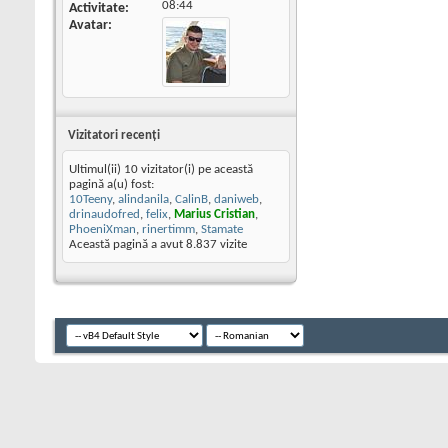
08:44
Activitate
Avatar
Vizitatori recenţi
Ultimul(ii) 10 vizitator(i) pe această
pagină a(u) fost:
10Teeny
,
alindanila
,
CalinB
,
daniweb
,
drinaudofred
,
felix
,
Marius Cristian
,
PhoeniXman
,
rinertimm
,
Stamate
Această pagină a avut
8.837
vizite