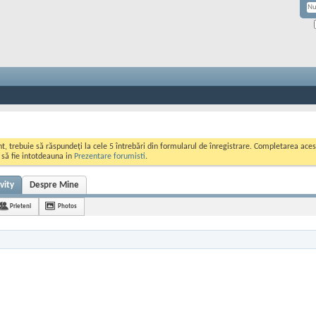
ont, trebuie să răspundeți la cele 5 întrebări din formularul de înregistrare. Completarea a
i să fie intotdeauna in
Prezentare forumisti
.
vity
Despre Mine
Prieteni
Photos