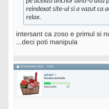
pe acelasi anchor dintr-o alta 
reindexat site-ul si a vazut ca a
relax.
intersant ca zoso e primul si n
...deci poti manipula
1st December 2012,
14:22
adriant
Membru SeoPedia
Reputatie:
27