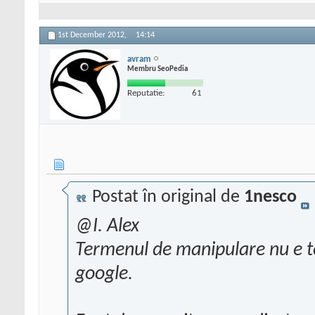
1st December 2012,
14:14
avram
Membru SeoPedia
Reputatie:
61
Postat în original de
1nesco
@I. Alex
Termenul de manipulare nu e toc
google.