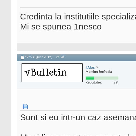
Credinta la institutiile special
Mi se spunea 1nesco
17th August 2012,
21:28
I.Alex
Membru SeoPedia
Reputatie:
29
Sunt si eu intr-un caz asemana