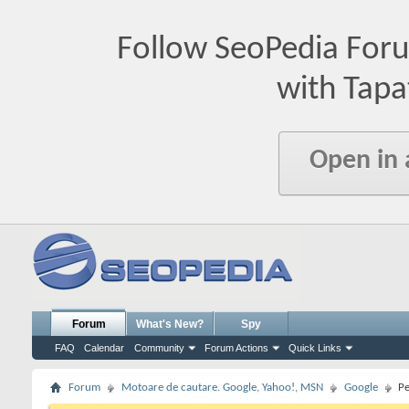
Follow SeoPedia For
with Tapa
Open in
Forum
What's New?
Spy
FAQ
Calendar
Community
Forum Actions
Quick Links
Forum
Motoare de cautare. Google, Yahoo!, MSN
Google
Pe