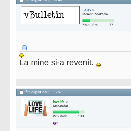
18th August 2012,
09:46
I.Alex
Membru SeoPedia
Reputatie:
29
La mine si-a revenit.
18th August 2012,
19:57
lovelife
Ambasador
Reputatie:
103