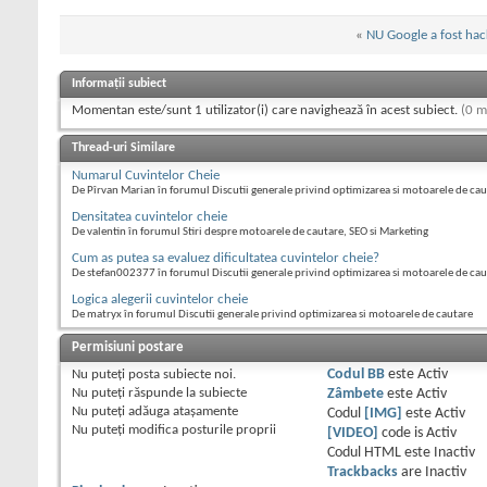
«
NU Google a fost hac
Informații subiect
Momentan este/sunt 1 utilizator(i) care navighează în acest subiect.
(0 m
Thread-uri Similare
Numarul Cuvintelor Cheie
De Pîrvan Marian în forumul Discutii generale privind optimizarea si motoarele de ca
Densitatea cuvintelor cheie
De valentin în forumul Stiri despre motoarele de cautare, SEO si Marketing
Cum as putea sa evaluez dificultatea cuvintelor cheie?
De stefan002377 în forumul Discutii generale privind optimizarea si motoarele de cau
Logica alegerii cuvintelor cheie
De matryx în forumul Discutii generale privind optimizarea si motoarele de cautare
Permisiuni postare
Nu puteţi
posta subiecte noi.
Codul BB
este
Activ
Nu puteţi
răspunde la subiecte
Zâmbete
este
Activ
Nu puteţi
adăuga ataşamente
Codul
[IMG]
este
Activ
Nu puteţi
modifica posturile proprii
[VIDEO]
code is
Activ
Codul HTML este
Inactiv
Trackbacks
are
Inactiv