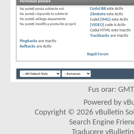
Permisiuni postare
Nu puteţi
posta subiecte noi.
Codul BB
este
Activ
Nu puteţi
răspunde la subiecte
Zâmbete
este
Activ
Nu puteţi
adăuga ataşamente
Codul
[IMG]
este
Activ
Nu puteţi
modifica posturile proprii
[VIDEO]
code is
Activ
Codul HTML este
Inactiv
Trackbacks
are
Inactiv
Pingbacks
are
Inactiv
Refbacks
are
Activ
Reguli Forum
Fus orar: GM
Powered by vBu
Copyright © 2026 vBulletin Solu
Search Engine Frien
Traducere vBullet