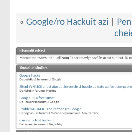
«
Google/ro Hackuit azi
|
Pen
chei
Informații subiect
Momentan este/sunt 1 utilizator(i) care navighează în acest subiect.
(0 m
Thread-uri Similare
Google hack?
De pushtius1 în forumul Google
Siteul WHMCS a fost atacat. Serverele si bazele de date au fost comprom
De Netul în forumul Hosting
Google +1 a fost lansat
De Heavenz în forumul Google
Problema HACK - redirectionare Google
De bogdanu în forumul Metode de promovare, Analiza trafic.
can can a fost hack-uit
De Lupanu în forumul Bar, lobby...