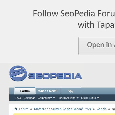
Follow SeoPedia For
with Tapa
Open in
Forum
What's New?
Spy
FAQ
Calendar
Community
Forum Actions
Quick Links
Forum
Motoare de cautare. Google, Yahoo!, MSN
Google
NU