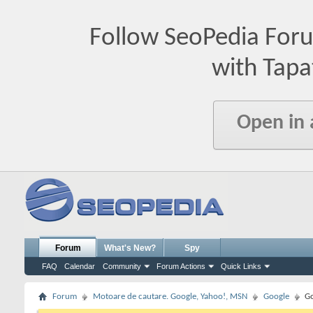
Follow SeoPedia For
with Tapa
Open in
Forum
What's New?
Spy
FAQ
Calendar
Community
Forum Actions
Quick Links
Forum
Motoare de cautare. Google, Yahoo!, MSN
Google
Go