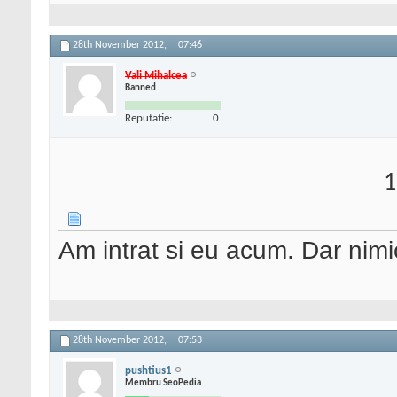
28th November 2012,
07:46
Vali Mihalcea
Banned
Reputatie:
0
1
Am intrat si eu acum. Dar nimic
28th November 2012,
07:53
pushtius1
Membru SeoPedia