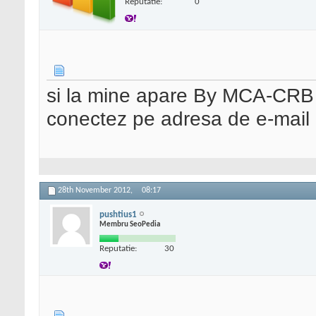
Reputatie:
0
si la mine apare By MCA-CRB 
conectez pe adresa de e-mail
28th November 2012,
08:17
pushtius1
Membru SeoPedia
Reputatie:
30