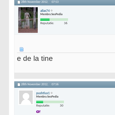
28th November 2012,
07:53
alias74
Membru SeoPedia
Reputatie:
36
e de la tine
28th November 2012,
07:56
pushtius1
Membru SeoPedia
Reputatie:
30