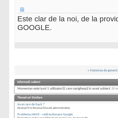
Este clar de la noi, de la provi
GOOGLE.
«
Folosirea de generi
Informații subiect
Momentan este/sunt 1 utilizator(i) care navighează în acest subiect.
(0 m
Thread-uri Similare
Incercare de hack ?
De alias74 în forumul Discutii administrative
Problema HACK - redirectionare Google