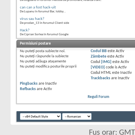
De bogdanu în forumul Metode de promovare, Analiza trafic.
can can a fost hack-uit
De Lupanu în forumul Bar, lobby...
virus sau hack?
De prodan_13 în forumul Client side
Hack?
De Ciprian Sorlea în forumul Google
Permisiuni postare
Nu puteţi
posta subiecte noi.
Codul BB
este
Activ
Nu puteţi
răspunde la subiecte
Zâmbete
este
Activ
Nu puteţi
adăuga ataşamente
Codul
[IMG]
este
Activ
Nu puteţi
modifica posturile proprii
[VIDEO]
code is
Activ
Codul HTML este
Inactiv
Trackbacks
are
Inactiv
Pingbacks
are
Inactiv
Refbacks
are
Activ
Reguli Forum
Fus orar: GM