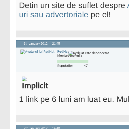
Detin un site de suflet despre
uri sau advertoriale
pe el!
6th January 2012,
21:48
RedHat
Membru SeoPedia
Reputatie:
47
1 link pe 6 luni am luat eu. M
7th January 2012,
14:40