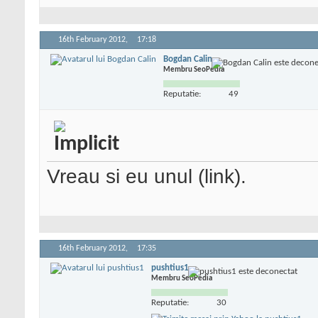
16th February 2012,
17:18
Bogdan Calin
Membru SeoPedia
Reputatie:
49
Vreau si eu unul (link).
16th February 2012,
17:35
pushtius1
Membru SeoPedia
Reputatie:
30