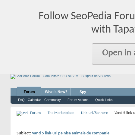
Follow SeoPedia For
with Tapa
Open in
Forum
What's New?
Spy
FAQ
Calendar
Community
Forum Actions
Quick Links
Forum
The Marketplace
Link-uri/Bannere
Vand 5 link-
Subiect:
Vand 5 link-uri pe nisa animale de companie