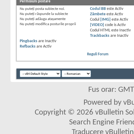
Permisiuni postare
Nu puteţi
posta subiecte noi.
Codul BB
este
Activ
Nu puteţi
răspunde la subiecte
Zâmbete
este
Activ
Nu puteţi
adăuga ataşamente
Codul
[IMG]
este
Activ
Nu puteţi
modifica posturile proprii
[VIDEO]
code is
Activ
Codul HTML este
Inactiv
Trackbacks
are
Inactiv
Pingbacks
are
Inactiv
Refbacks
are
Activ
Reguli Forum
Fus orar: GM
Powered by vBu
Copyright © 2026 vBulletin Solu
Search Engine Frien
Traducere vBullet