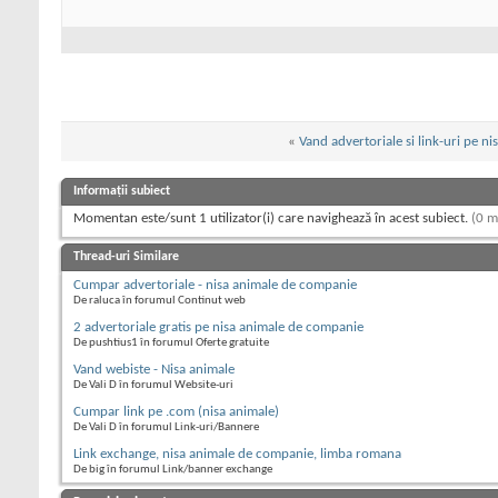
«
Vand advertoriale si link-uri pe ni
Informații subiect
Momentan este/sunt 1 utilizator(i) care navighează în acest subiect.
(0 m
Thread-uri Similare
Cumpar advertoriale - nisa animale de companie
De raluca în forumul Continut web
2 advertoriale gratis pe nisa animale de companie
De pushtius1 în forumul Oferte gratuite
Vand webiste - Nisa animale
De Vali D în forumul Website-uri
Cumpar link pe .com (nisa animale)
De Vali D în forumul Link-uri/Bannere
Link exchange, nisa animale de companie, limba romana
De big în forumul Link/banner exchange