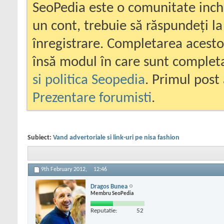
SeoPedia este o comunitate inc
un cont, trebuie să răspundeți la
înregistrare. Completarea acesto
însă modul în care sunt completa
si politica Seopedia
. Primul post 
Prezentare forumisti
.
Subiect:
Vand advertoriale si link-uri pe nisa fashion
9th February 2012,
12:46
Dragos Bunea
Membru SeoPedia
Reputatie:
52