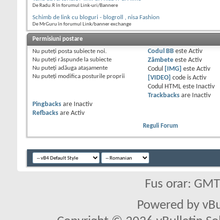
De Radu.R în forumul Link-uri/Bannere
Schimb de link cu bloguri - blogroll , nisa Fashion
De MrGuru în forumul Link/banner exchange
Permisiuni postare
Nu puteţi
posta subiecte noi.
Codul BB
este
Activ
Nu puteţi
răspunde la subiecte
Zâmbete
este
Activ
Nu puteţi
adăuga ataşamente
Codul
[IMG]
este
Activ
Nu puteţi
modifica posturile proprii
[VIDEO]
code is
Activ
Codul HTML este
Inactiv
Trackbacks
are
Inactiv
Pingbacks
are
Inactiv
Refbacks
are
Activ
Reguli Forum
Fus orar: GM
Powered by vBu