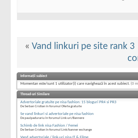
«
Vand linkuri pe site rank 3
co
Informații subiect
Momentan este/sunt 1 utilizator(i) care navighează în acest subiect.
(0 m
Thread-uri Similare
Advertoriale gratuite pe nisa fashion: 15 bloguri PR4 si PR3
De Serban Cristian în forumul Oferte gratuite
Se vand linkuri si advertoriale pe nisa fashion
De paulpadurariu în forumul Link-uri/Bannere
Schimb de link nisa Fashion / Femei
De Serban Cristian în forumul Link/banner exchange
Vand advertoriale / link-uri nisa IT & Filme