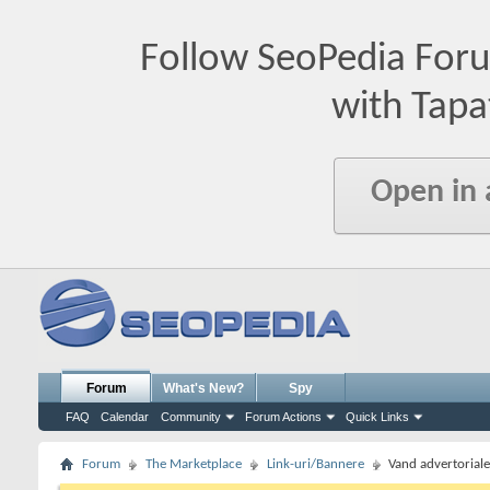
Follow SeoPedia For
with Tapa
Open in
Forum
What's New?
Spy
FAQ
Calendar
Community
Forum Actions
Quick Links
Forum
The Marketplace
Link-uri/Bannere
Vand advertoriale 