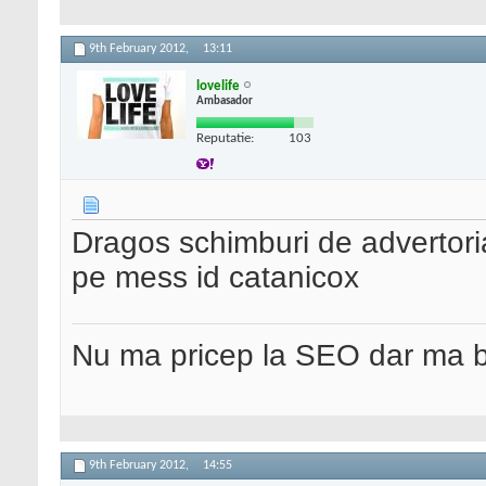
9th February 2012,
13:11
lovelife
Ambasador
Reputatie:
103
Dragos schimburi de advertori
pe mess id catanicox
Nu ma pricep la SEO dar ma 
9th February 2012,
14:55