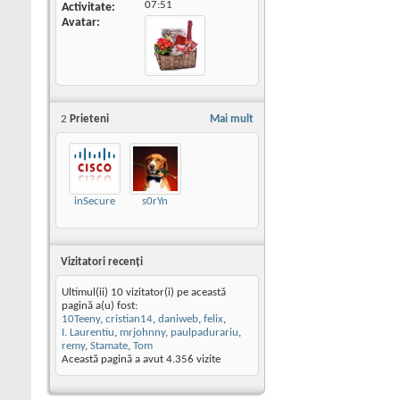
07:51
Activitate
Avatar
2
Prieteni
Mai mult
inSecure
s0rYn
Vizitatori recenţi
Ultimul(ii) 10 vizitator(i) pe această
pagină a(u) fost:
10Teeny
,
cristian14
,
daniweb
,
felix
,
I. Laurentiu
,
mrjohnny
,
paulpadurariu
,
remy
,
Stamate
,
Tom
Această pagină a avut
4.356
vizite