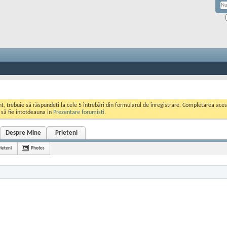
ont, trebuie să răspundeți la cele 5 întrebări din formularul de înregistrare. Completarea a
i să fie intotdeauna in
Prezentare forumisti
.
Despre Mine
Prieteni
rieteni
Photos