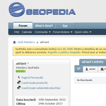
Forum
What's New?
Spy
FAQ
Calendar
Community
Forum Actions
Quick Links
Listă Membru
adriant
SeoPedia este o comunitate inchisă
incă din 2008
. Pentru a beneficia de un c
ajută la obținerea acestuia.
Regulile si politica Seopedia
. Primul post ar trebu
adriant's Activity
adriant
Membru SeoPedia
All
adriant
P
Pagină Personală
No More Results
Caută toate posturile
Caută toate subiectele deschise
Data înscrierii
10th September 2012
Ultima
29th October 2017