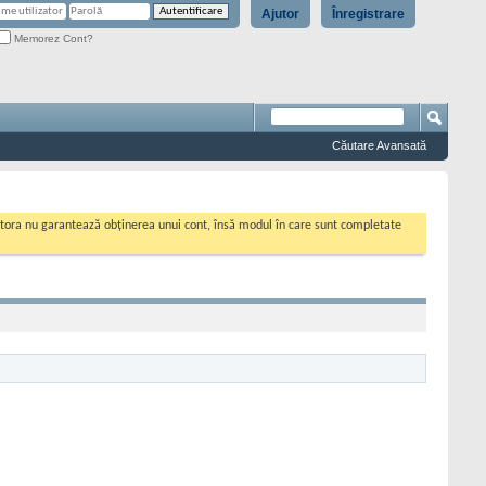
Ajutor
Înregistrare
Memorez Cont?
Căutare Avansată
cestora nu garantează obținerea unui cont, însă modul în care sunt completate