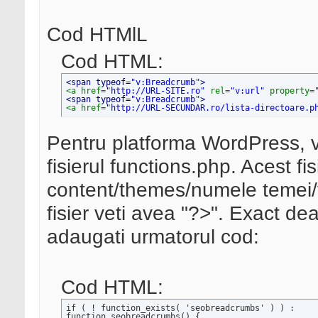
Cod HTMlL
Cod HTML:
<span typeof=
"v:Breadcrumb"
>
<a href=
"http://URL-SITE.ro"
 rel=
"v:url"
 property=
<span typeof=
"v:Breadcrumb"
>
<a href=
"http://URL-SECUNDAR.ro/lista-directoare.p
Pentru platforma WordPress, v
fisierul functions.php. Acest fi
content/themes/numele temei/fu
fisier veti avea "?>". Exact de
adaugati urmatorul cod:
Cod HTML:
if ( ! function_exists( 'seobreadcrumbs' ) ) :

function seobreadcrumbs() {
