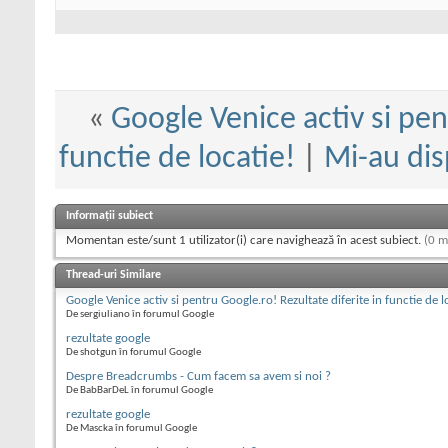
«
Google Venice activ si pen
functie de locatie!
|
Mi-au dis
Informații subiect
Momentan este/sunt 1 utilizator(i) care navighează în acest subiect.
(0 m
Thread-uri Similare
Google Venice activ si pentru Google.ro! Rezultate diferite in functie de l
De sergiuliano în forumul Google
rezultate google
De shotgun în forumul Google
Despre Breadcrumbs - Cum facem sa avem si noi ?
De BabBarDeL în forumul Google
rezultate google
De Mascka în forumul Google