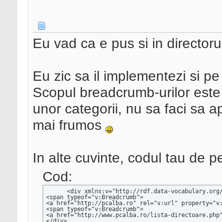
Eu vad ca e pus si in director
Eu zic sa il implementezi si pe p
Scopul breadcrumb-urilor este 
unor categorii, nu sa faci sa 
mai frumos
In alte cuvinte, codul tau de
Cod:
      <div xmlns:v="http://rdf.data-vocabulary.org/
<span typeof="v:Breadcrumb">

<a href="http://pcalba.ro" rel="v:url" property="v
<span typeof="v:Breadcrumb">

<a href="http://www.pcalba.ro/lista-directoare.php"
</div>