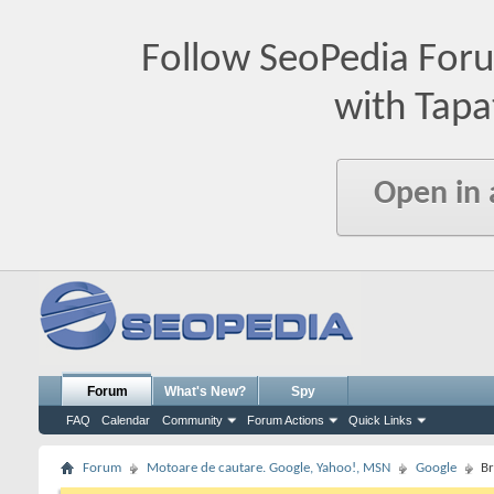
Follow SeoPedia For
with Tapa
Open in
Forum
What's New?
Spy
FAQ
Calendar
Community
Forum Actions
Quick Links
Forum
Motoare de cautare. Google, Yahoo!, MSN
Google
Br