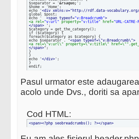
$separator = '
&rsaquo;
';

$home = 'Home';

echo '
<div xmlns:v="http://rdf.data-vocabulary.org
global $post;

echo '  
<span typeof=
"v:Breadcrumb"
>
<a rel=
"v:url"
 property=
"v:title"
 href=
"URL-CATRE-
</span>
 ';

$category = get_the_category();

if ($category) {

foreach($category as $category) {

echo $separator . "
<span typeof=\"v:Breadcrumb\">
<a rel=\"v:url\" property=\"v:title\" href=\"".get
</span>
";

}

}

echo '
</div>
';

}

endif;
Pasul urmator este adaugarea 
acolo unde Dvs., doriti sa apar
Cod HTML:
<span>
<?php seobreadcrumbs(); ?>
</span>
Eu am ales fisierul header.php