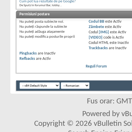
Cum pot lua rezultate de pe Google?
De Sputz în forumul Bar, lobby...
Permisiuni postare
Nu puteţi
posta subiecte noi.
Codul BB
este
Activ
Nu puteţi
răspunde la subiecte
Zâmbete
este
Activ
Nu puteţi
adăuga ataşamente
Codul
[IMG]
este
Activ
Nu puteţi
modifica posturile proprii
[VIDEO]
code is
Activ
Codul HTML este
Inactiv
Trackbacks
are
Inactiv
Pingbacks
are
Inactiv
Refbacks
are
Activ
Reguli Forum
Fus orar: GM
Powered by vBu
Copyright © 2026 vBulletin Solu