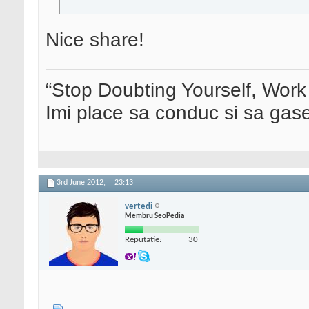
Nice share!
“Stop Doubting Yourself, Wor
Imi place sa conduc si sa ga
3rd June 2012,
23:13
vertedi
Membru SeoPedia
Reputatie:
30