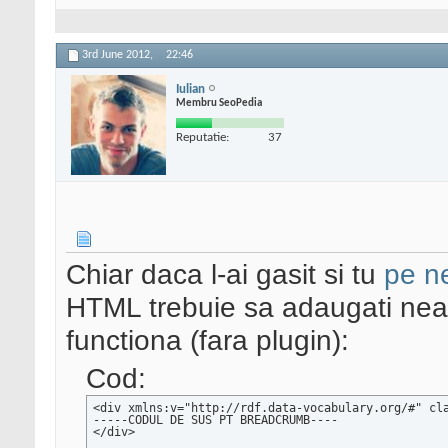
3rd June 2012,
22:46
Iulian
Membru SeoPedia
Reputatie:
37
Chiar daca l-ai gasit si tu
pe n
HTML trebuie sa adaugati nea
functiona (fara plugin):
Cod:
<div xmlns:v="http://rdf.data-vocabulary.org/#" cla
-----CODUL DE SUS PT BREADCRUMB----

</div>