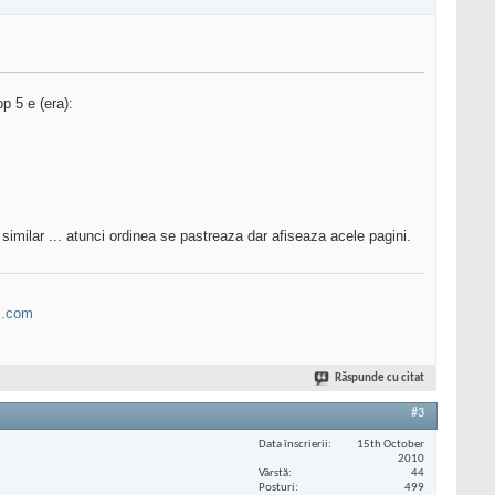
p 5 e (era):
similar ... atunci ordinea se pastreaza dar afiseaza acele pagini.
B.com
Răspunde cu citat
#3
Data înscrierii
15th October
2010
Vârstă
44
Posturi
499