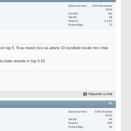
Data înscrierii
15th November
2004
Locaţie
Iasi
Vârstă
48
Posturi
6.261
Putere Rep
72
n top 5. N-au reusit inca sa adune 10 rezultate locale nici chiar
a toate orasele in top 5-10.
Răspunde cu citat
#6
Data înscrierii
15th October
2010
Vârstă
44
Posturi
499
Putere Rep
40