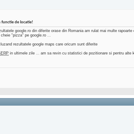
 functie de locatie!
zultatele google.ro din diferite orase din Romania am rulat mai multe rapoarte di
cheie "pizza" pe google.ro ...
luzand rezultatele google maps care oricum sunt diferite
SERP
in ultimele zile ... am sa revin cu statistici de pozitionare si pentru alt