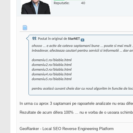
Reputatie:
40
Postat în original de
StarNET
ohooo ... e activ de cateva saptamani bune ... poate si mai mult .
intradevar, afecteaza cautari pentru servicii si informatii ... dar
domeniu1.ro/blabla.html
domeniu2.ro/blabla.html
domeniu3.ro/blabla.html
domeniu4.ro/blabla.html
domeniu5.ro/blabla.html
pentru acelasi cuvant cheie dar cu noul algoritm in functie de loc
In urma cu aprox 3 saptamani pe rapoartele analizate nu erau difer
Rezultate de acum difera 100% ... nu e vorba de o usoara schimbare 
GeoRanker - Local SEO Reverse Engineering Platform