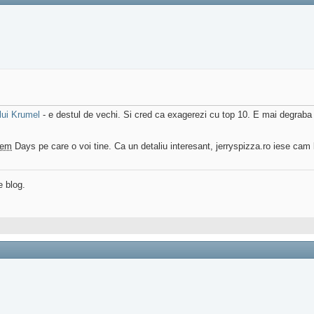
 lui Krumel
- e destul de vechi. Si cred ca exagerezi cu top 10. E mai degraba u
em
Days pe care o voi tine. Ca un detaliu interesant, jerryspizza.ro iese cam l
e blog.