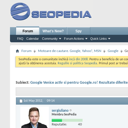
Forum
What's New?
Spy
FAQ
Calendar
Community
Forum Actions
Quick Links
Forum
Motoare de cautare. Google, Yahoo!, MSN
Google
Go
SeoPedia este o comunitate inchisă
incă din 2008
. Pentru a beneficia de un c
ajută la obținerea acestuia.
Regulile si politica Seopedia
. Primul post ar trebu
Subiect:
Google Venice activ si pentru Google.ro! Rezultate diferite 
1st May 2012,
09:14
sergiuliano
Membru SeoPedia
Reputatie:
40