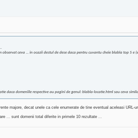
..
 am observat ceva ... in ocazii destul de dese daca pentru cuvantu cheie blabla top 5 e (e
atie daca domeniile respective au pagini de genul: blabla-locatie.html sau ceva simila
ente majore, decat unele ca cele enumerate de tine eventual aceleasi URL-uri i
... sunt domenii total diferite in primele 10 rezultate ...