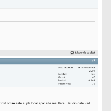
Răspunde cu citat
#7
Data înscrierii
15th November
2004
Locaţie
Iasi
Vârstă
48
Posturi
6.261
Putere Rep
72
fost optimizate si ptr local apar alte rezultate. Dar din cate vad