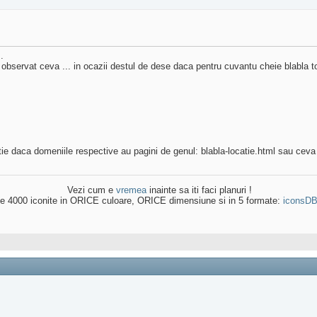
.
am observat ceva ... in ocazii destul de dese daca pentru cuvantu cheie blabla to
tie daca domeniile respective au pagini de genul: blabla-locatie.html sau ceva 
Vezi cum e
vremea
inainte sa iti faci planuri !
e 4000 iconite in ORICE culoare, ORICE dimensiune si in 5 formate:
iconsD