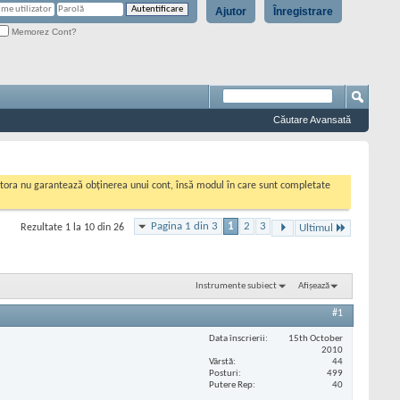
Ajutor
Înregistrare
Memorez Cont?
Căutare Avansată
cestora nu garantează obținerea unui cont, însă modul în care sunt completate
Pagina 1 din 3
1
2
3
Rezultate 1 la 10 din 26
Ultimul
Instrumente subiect
Afișează
#1
Data înscrierii
15th October
2010
Vârstă
44
Posturi
499
Putere Rep
40