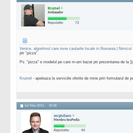
Krumel
Ambasador
Reputatie:
72
Venice, algoritmul care invie cautarile locale in Romania | Nimicul
ptr "pizza".
Ps: "pizza" e modelul pe care m-am bazat ptr prezentarea de la
S
Krumel
- apeleaza la serviciile oferite de mine prin formularul de p
1st May 2012,
10:36
sergiuliano
Membru SeoPedia
Reputatie:
40