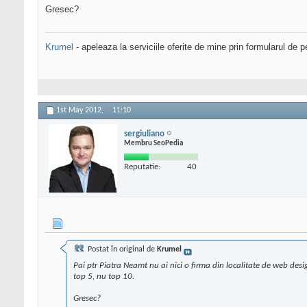
Gresec?
Krumel
- apeleaza la serviciile oferite de mine prin formularul de p
1st May 2012,
11:10
sergiuliano
Membru SeoPedia
Reputatie:
40
Postat în original de
Krumel
Pai ptr Piatra Neamt nu ai nici o firma din localitate de web desig
top 5, nu top 10.
Gresec?