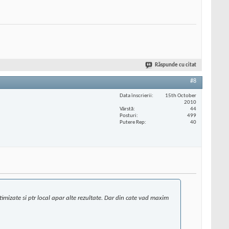
Răspunde cu citat
#8
Data înscrierii
15th October
2010
Vârstă
44
Posturi
499
Putere Rep
40
ptimizate si ptr local apar alte rezultate. Dar din cate vad maxim