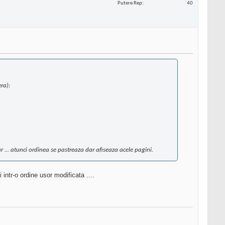
Putere Rep
40
ra):
r ... atunci ordinea se pastreaza dar afiseaza acele pagini.
ntr-o ordine usor modificata ....