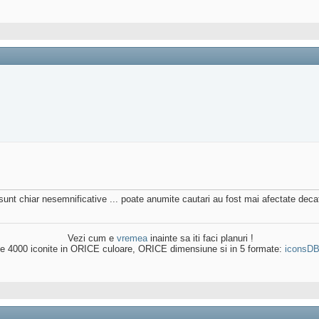
sunt chiar nesemnificative ... poate anumite cautari au fost mai afectate decat 
Vezi cum e
vremea
inainte sa iti faci planuri !
e 4000 iconite in ORICE culoare, ORICE dimensiune si in 5 formate:
iconsD