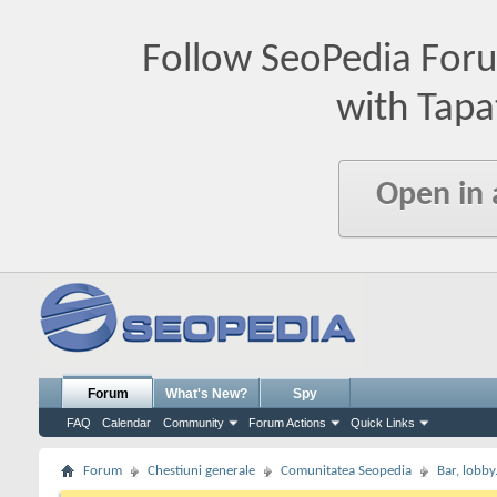
Follow SeoPedia For
with Tapa
Open in
Forum
What's New?
Spy
FAQ
Calendar
Community
Forum Actions
Quick Links
Forum
Chestiuni generale
Comunitatea Seopedia
Bar, lobby.