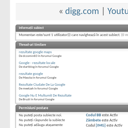
«
digg.com
|
Youtu
Informații subiect
Momentan este/sunt 1 utilizator(i) care navighează în acest subiect.
(0 m
Thread-uri Similare
rezultate google maps
De dcosmin83 în forumul Google
Google - rezultate locale
De startblog în forumul Google
rezultate google
De Mascka în forumul Google
Rezultate Ciudate De La Google
De meetzah în forumul Google
Google Nu E Multumit De Rezultate
De Bruzli în forumul Google
Permisiuni postare
Nu puteţi
posta subiecte noi.
Codul BB
este
Activ
Nu puteţi
răspunde la subiecte
Zâmbete
este
Activ
Nu puteţi
adăuga ataşamente
Codul
[IMG]
este
Activ