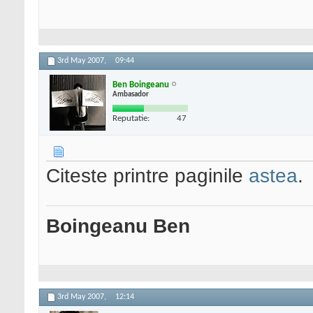
3rd May 2007,
09:44
Ben Boingeanu
Ambasador
Reputatie:
47
Citeste printre paginile
astea
.
Boingeanu Ben
3rd May 2007,
12:14