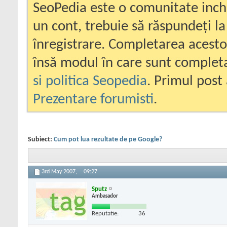
SeoPedia este o comunitate inc
un cont, trebuie să răspundeți la
înregistrare. Completarea acesto
însă modul în care sunt completa
si politica Seopedia
. Primul post 
Prezentare forumisti
.
Subiect:
Cum pot lua rezultate de pe Google?
3rd May 2007,
09:27
Sputz
Ambasador
Reputatie:
36