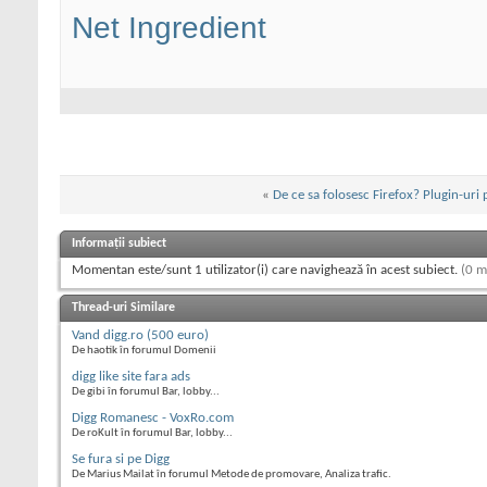
Net Ingredient
«
De ce sa folosesc Firefox? Plugin-uri
Informații subiect
Momentan este/sunt 1 utilizator(i) care navighează în acest subiect.
(0 m
Thread-uri Similare
Vand digg.ro (500 euro)
De haotik în forumul Domenii
digg like site fara ads
De gibi în forumul Bar, lobby...
Digg Romanesc - VoxRo.com
De roKult în forumul Bar, lobby...
Se fura si pe Digg
De Marius Mailat în forumul Metode de promovare, Analiza trafic.