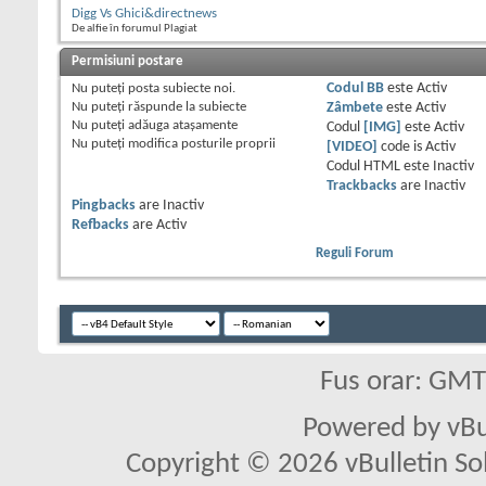
Digg Vs Ghici&directnews
De alfie în forumul Plagiat
Permisiuni postare
Nu puteţi
posta subiecte noi.
Codul BB
este
Activ
Nu puteţi
răspunde la subiecte
Zâmbete
este
Activ
Nu puteţi
adăuga ataşamente
Codul
[IMG]
este
Activ
Nu puteţi
modifica posturile proprii
[VIDEO]
code is
Activ
Codul HTML este
Inactiv
Trackbacks
are
Inactiv
Pingbacks
are
Inactiv
Refbacks
are
Activ
Reguli Forum
Fus orar: GM
Powered by vBu
Copyright © 2026 vBulletin Solu