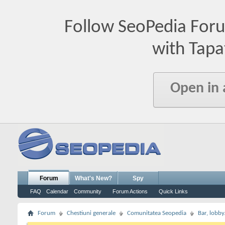
Follow SeoPedia For
with Tapa
Open in
Forum
What's New?
Spy
FAQ
Calendar
Community
Forum Actions
Quick Links
Forum
Chestiuni generale
Comunitatea Seopedia
Bar, lobby.