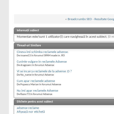
«
Breadcrumbs SEO - Rezultate Goog
Informații subiect
Momentan este/sunt 1 utilizator(i) care navighează în acest subiect.
(0 m
Thread-uri Similare
Cineva imi schimba reclamele adsense.
De insane13 în forumul SPAM made in .RO
Cuvinte vulgare in reclamele Adsense
De dragoserv în forumul Adsense
Vi se incarca reclamele de la adsense :D ?
De No_name în forumul Adsense
Cum apar reclamele adsense
De Popescu Marian în forumul Adsense
Nu imi apar reclamele Adsense
De Razor73 în forumul Adsense
Etichete pentru acest subiect
adsense reclame
Afișează nor etichetă