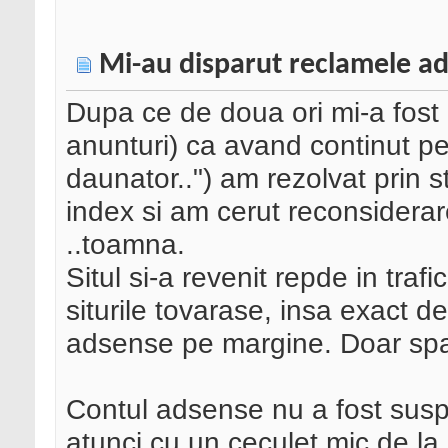
Mi-au disparut reclamele ad
Dupa ce de doua ori mi-a fost b
anunturi) ca avand continut pe
daunator..") am rezolvat prin s
index si am cerut reconsiderar
..toamna.
Situl si-a revenit repde in trafi
siturile tovarase, insa exact d
adsense pe margine. Doar spat
Contul adsense nu a fost suspe
atunci cu un ceculet mic de la