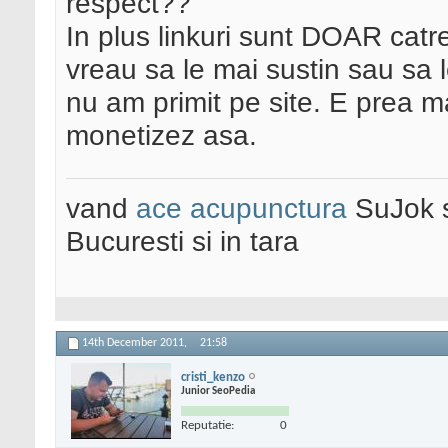
respect??
In plus linkuri sunt DOAR catr
vreau sa le mai sustin sau sa 
nu am primit pe site. E prea m
monetizez asa.
vand
ace acupunctura
SuJok 
Bucuresti si in tara
14th December 2011,
21:58
cristi_kenzo
Junior SeoPedia
Reputatie:
0