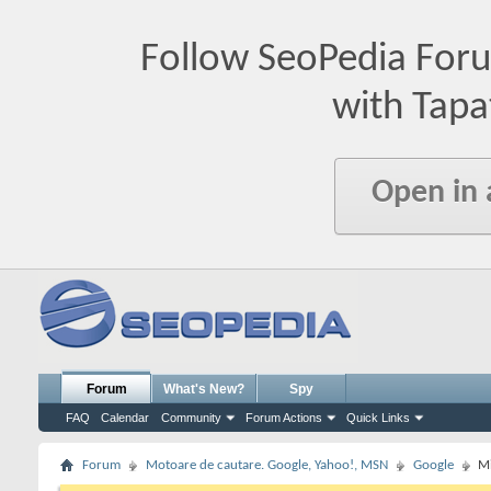
Follow SeoPedia For
with Tapa
Open in
Forum
What's New?
Spy
FAQ
Calendar
Community
Forum Actions
Quick Links
Forum
Motoare de cautare. Google, Yahoo!, MSN
Google
Mi