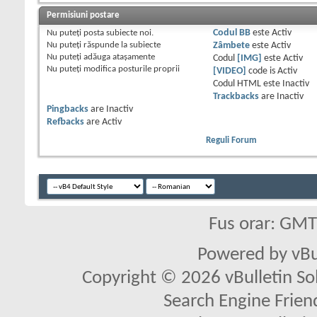
Permisiuni postare
Nu puteţi
posta subiecte noi.
Codul BB
este
Activ
Nu puteţi
răspunde la subiecte
Zâmbete
este
Activ
Nu puteţi
adăuga ataşamente
Codul
[IMG]
este
Activ
Nu puteţi
modifica posturile proprii
[VIDEO]
code is
Activ
Codul HTML este
Inactiv
Trackbacks
are
Inactiv
Pingbacks
are
Inactiv
Refbacks
are
Activ
Reguli Forum
Fus orar: GM
Powered by vBu
Copyright © 2026 vBulletin Solu
Search Engine Frien