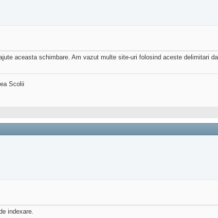
ute aceasta schimbare. Am vazut multe site-uri folosind aceste delimitari dar i
ea Scolii
 de indexare.