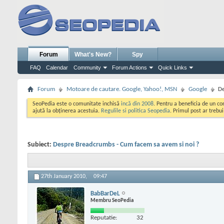
Forum
What's New?
Spy
FAQ
Calendar
Community
Forum Actions
Quick Links
Forum
Motoare de cautare. Google, Yahoo!, MSN
Google
De
SeoPedia este o comunitate inchisă
incă din 2008
. Pentru a beneficia de un c
ajută la obținerea acestuia.
Regulile si politica Seopedia
. Primul post ar trebu
Subiect:
Despre Breadcrumbs - Cum facem sa avem si noi ?
27th January 2010,
09:47
BabBarDeL
Membru SeoPedia
Reputatie:
32