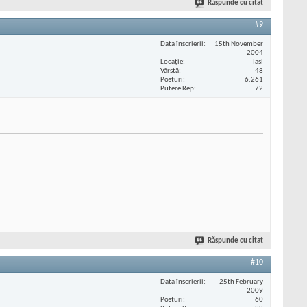
Răspunde cu citat
#9
Data înscrierii
15th November
2004
Locaţie
Iasi
Vârstă
48
Posturi
6.261
Putere Rep
72
Răspunde cu citat
#10
Data înscrierii
25th February
2009
Posturi
60