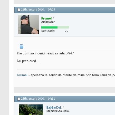
28th January 2010,
09:05
Krumel
Ambasador
Reputatie:
72
Pai cum sa il denumeasca? articol94?
Nu prea cred....
Krumel
- apeleaza la serviciile oferite de mine prin formularul de p
28th January 2010,
09:51
BabBarDeL
Membru SeoPedia