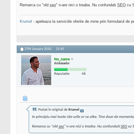
Remarca cu "old
seo
" n-are nici o treaba. Nu confundati
SEO
cu S
Krumel
- apeleaza la serviciile oferite de mine prin formularul de p
27th January 2010,
21:45
No_name
Ambasador
Reputatie:
46
Postat în original de
Krumel
In principiu mai toate site-urile or sa aibe. Tine doar de momentu
Remarca cu "old
seo
" n-are nici o treaba. Nu confundati
SEO
cu S