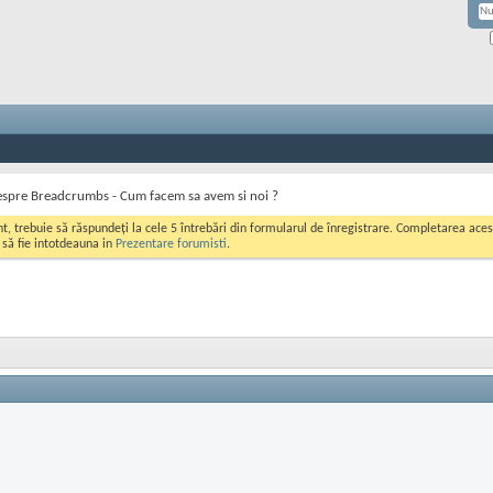
spre Breadcrumbs - Cum facem sa avem si noi ?
ont, trebuie să răspundeți la cele 5 întrebări din formularul de înregistrare. Completarea a
i să fie intotdeauna in
Prezentare forumisti
.