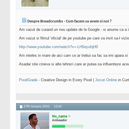
Despre Breadcrumbs - Cum facem sa avem si noi ?
Am vazut de curand un nou update de la Google - si anume ca a inc
Am vazut si filmul 'oficial' de pe youtube pe care va invit sa-l vizion
http://www.youtube.com/watch?v=-LH5eyufqH0
Am inteles in mare de aici cam ce ar trebui sa fac sa imi apara si 
Asadar stie cineva si alte tehnici care ar putea sa influenteze ac
PixelGrade
- Creative Design in Every Pixel |
Jocuri Online
in Curt
27th January 2010,
12:42
No_name
Ambasador