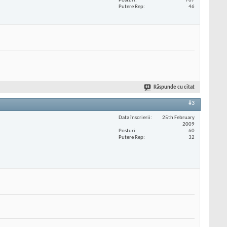
Posturi
707
Putere Rep
46
Răspunde cu citat
#3
Data înscrierii
25th February
2009
Posturi
60
Putere Rep
32