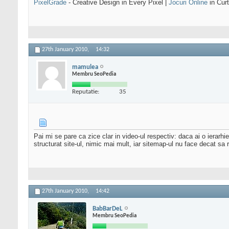
PixelGrade
- Creative Design in Every Pixel |
Jocuri Online
in Curt
27th January 2010,
14:32
mamulea
Membru SeoPedia
Reputatie:
35
Pai mi se pare ca zice clar in video-ul respectiv: daca ai o ierarhi
structurat site-ul, nimic mai mult, iar sitemap-ul nu face decat sa 
27th January 2010,
14:42
BabBarDeL
Membru SeoPedia