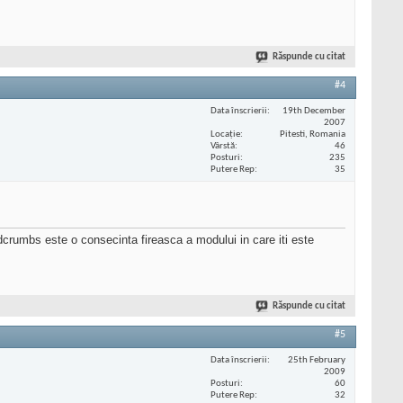
Răspunde cu citat
#4
Data înscrierii
19th December
2007
Locaţie
Pitesti, Romania
Vârstă
46
Posturi
235
Putere Rep
35
eadcrumbs este o consecinta fireasca a modului in care iti este
Răspunde cu citat
#5
Data înscrierii
25th February
2009
Posturi
60
Putere Rep
32