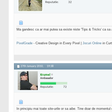
Reputatie:
32
Ma gandesc ca ar mai putea sa existe niste 'Tips & Tricks' ca sa aj
PixelGrade
- Creative Design in Every Pixel |
Jocuri Online
in Curt
27th January 2010,
19:38
Krumel
Ambasador
Reputatie:
72
In principiu mai toate site-urile or sa aibe. Tine doar de momentul