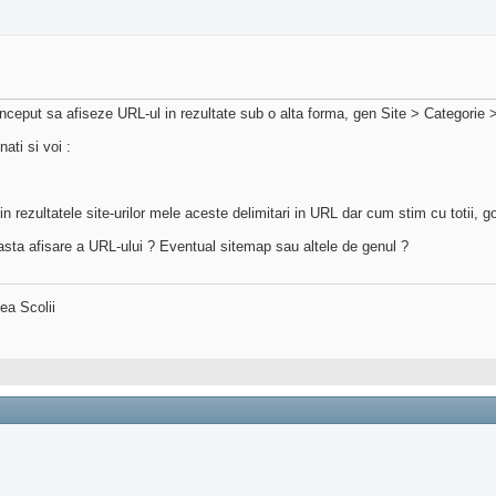
eput sa afiseze URL-ul in rezultate sub o alta forma, gen Site > Categorie >
ati si voi :
in rezultatele site-urilor mele aceste delimitari in URL dar cum stim cu totii, 
easta afisare a URL-ului ? Eventual sitemap sau altele de genul ?
ea Scolii