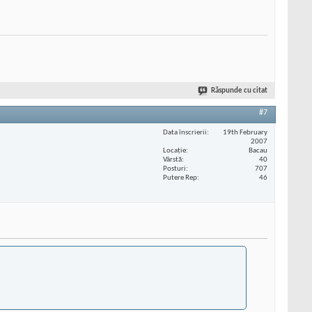
Răspunde cu citat
#7
Data înscrierii
19th February
2007
Locaţie
Bacau
Vârstă
40
Posturi
707
Putere Rep
46