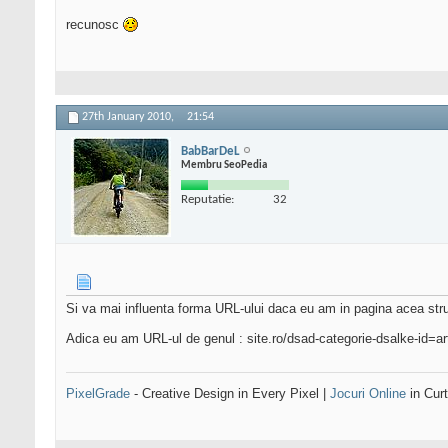
recunosc
27th January 2010,
21:54
BabBarDeL
Membru SeoPedia
Reputatie:
32
Si va mai influenta forma URL-ului daca eu am in pagina acea str
Adica eu am URL-ul de genul : site.ro/dsad-categorie-dsalke-id=art
PixelGrade
- Creative Design in Every Pixel |
Jocuri Online
in Curt