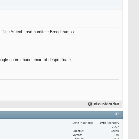
 Titlu Articol - asa numitele Breadcrumbs.
google nu ne spune chiar tot despre toate.
Răspunde cu citat
#2
Data înscrierii
19th February
2007
Locaţie
Bacau
Vârstă
40