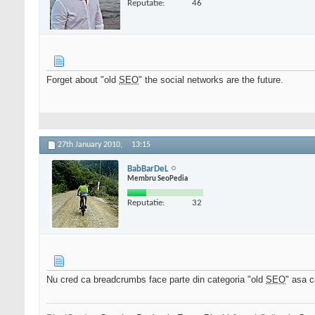
Reputatie:
46
Forget about "old
SEO
" the social networks are the future.
27th January 2010,
13:15
BabBarDeL
Membru SeoPedia
Reputatie:
32
Nu cred ca breadcrumbs face parte din categoria "old
SEO
" asa c