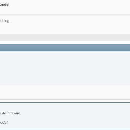
ocial.
e blog.
l de indexare.
ocial.