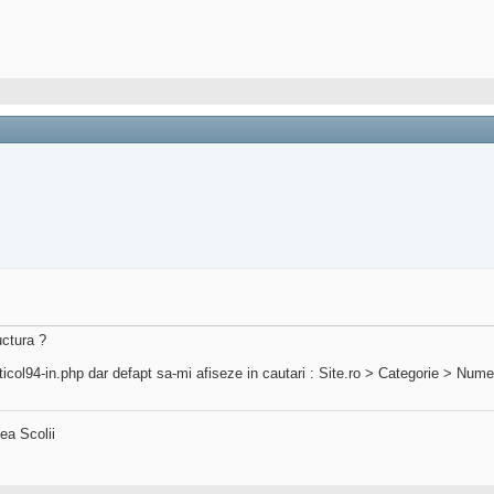
uctura ?
icol94-in.php dar defapt sa-mi afiseze in cautari : Site.ro > Categorie > Nume 
ea Scolii