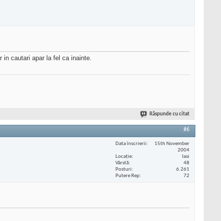
n cautari apar la fel ca inainte.
Răspunde cu citat
#6
Data înscrierii
15th November
2004
Locaţie
Iasi
Vârstă
48
Posturi
6.261
Putere Rep
72