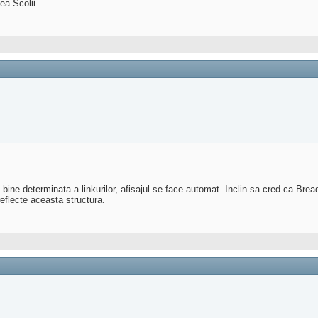
ea Scolii
e bine determinata a linkurilor, afisajul se face automat. Inclin sa cred ca Br
reflecte aceasta structura.