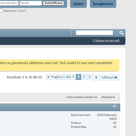
Ajutor
Înregistrare
Memorez Cont?
Căutare Avansată
cestora nu garantează obținerea unui cont, însă modul în care sunt completate
Pagina 1 din 3
1
2
3
Rezultate 1 la 10 din 22
Ultimul
Instrumente subiect
Afișează
#1
Data înscrierii
25th February
2009
Posturi
60
Putere Rep
32