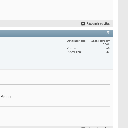
Răspunde cu citat
#8
Data înscrierii
25th February
2009
Posturi
60
Putere Rep
32
Articol.