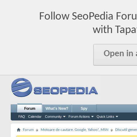
Follow SeoPedia For
with Tapa
Open in
Forum
What's New?
Spy
FAQ
Calendar
Community
Forum Actions
Quick Links
Forum
Motoare de cautare. Google, Yahoo!, MSN
Discutii gene