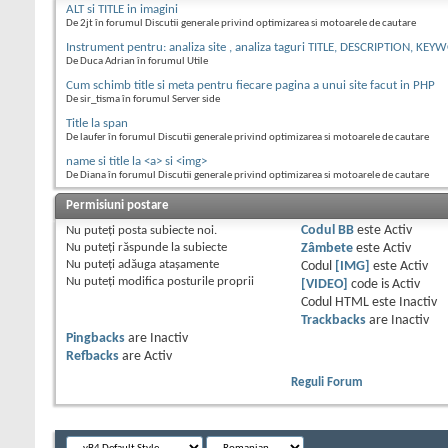
ALT si TITLE in imagini
De 2jt în forumul Discutii generale privind optimizarea si motoarele de cautare
Instrument pentru: analiza site , analiza taguri TITLE, DESCRIPTION, KEYW
De Duca Adrian în forumul Utile
Cum schimb title si meta pentru fiecare pagina a unui site facut in PHP
De sir_tisma în forumul Server side
Title la span
De laufer în forumul Discutii generale privind optimizarea si motoarele de cautare
name si title la <a> si <img>
De Diana în forumul Discutii generale privind optimizarea si motoarele de cautare
Permisiuni postare
Nu puteţi
posta subiecte noi.
Codul BB
este
Activ
Nu puteţi
răspunde la subiecte
Zâmbete
este
Activ
Nu puteţi
adăuga ataşamente
Codul
[IMG]
este
Activ
Nu puteţi
modifica posturile proprii
[VIDEO]
code is
Activ
Codul HTML este
Inactiv
Trackbacks
are
Inactiv
Pingbacks
are
Inactiv
Refbacks
are
Activ
Reguli Forum