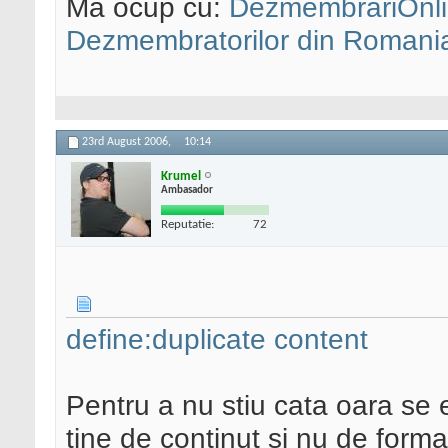
Ma ocup cu:
DezmembrariOnli
Dezmembratorilor din Romani
23rd August 2006,
10:14
Krumel
Ambasador
Reputatie:
72
define:duplicate content
Pentru a nu stiu cata oara se e
tine de continut si nu de forma