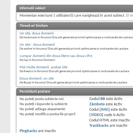
Informații subiect
Momentan este/sunt 1 utilizator(i) care navighează în acest subiect.
(0 m
Thread-uri Similare
Un site, doua domenii
De twainiack în forumul Discutii generale privind optimizarea si motoarele de cautare
Un site - doua domenii
De andrei în forumul Discutii generale privind optimizarea si motoarele de cautare
cumpar domenii din doua litere sau doua cifre
De lup în forumul Domenii
Mai multe domenii, acelasi site
De freesco în forumul Discutii generale privind optimizarea si motoarele de cautare
Doua domenii, un site
De Buzzy în forumul Discutii generale privind optimizarea si motoarele de cautare
Permisiuni postare
Nu puteţi
posta subiecte noi.
Codul BB
este
Activ
Nu puteţi
răspunde la subiecte
Zâmbete
este
Activ
Nu puteţi
adăuga ataşamente
Codul
[IMG]
este
Activ
Nu puteţi
modifica posturile proprii
[VIDEO]
code is
Activ
Codul HTML este
Inactiv
Trackbacks
are
Inactiv
Pingbacks
are
Inactiv