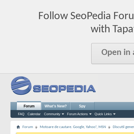
Follow SeoPedia For
with Tapa
Open in
Forum
What's New?
Spy
FAQ
Calendar
Community
Forum Actions
Quick Links
Forum
Motoare de cautare. Google, Yahoo!, MSN
Discutii gene