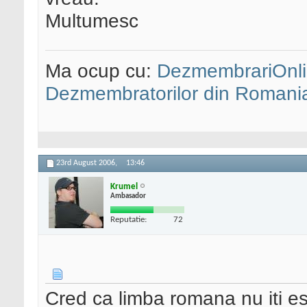
Multumesc
Ma ocup cu:
DezmembrariOnli
Dezmembratorilor din Romani
23rd August 2006,
13:46
Krumel
Ambasador
Reputatie:
72
Cred ca limba romana nu iti es