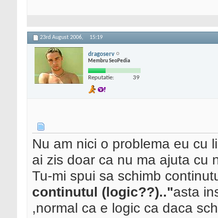
23rd August 2006,
15:19
dragoserv
Membru SeoPedia
Reputatie:
39
Nu am nici o problema eu cu 
ai zis doar ca nu ma ajuta cu 
Tu-mi spui sa schimb continutu
continutul (logic??).."
asta in
,normal ca e logic ca daca sch