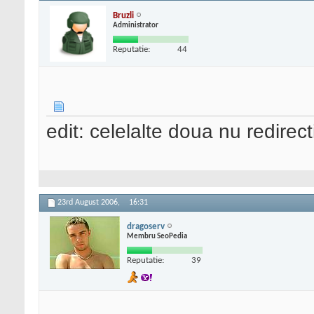
Bruzli
Administrator
Reputatie:
44
edit: celelalte doua nu redirec
23rd August 2006,
16:31
dragoserv
Membru SeoPedia
Reputatie:
39