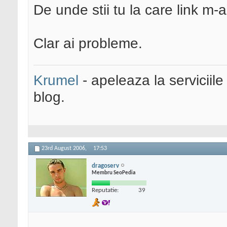
De unde stii tu la care link m-
Clar ai probleme.
Krumel
- apeleaza la serviciile
blog.
23rd August 2006,
17:53
dragoserv
Membru SeoPedia
Reputatie:
39