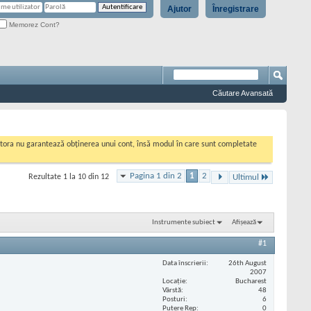
Ajutor
Înregistrare
Memorez Cont?
Căutare Avansată
cestora nu garantează obținerea unui cont, însă modul în care sunt completate
Pagina 1 din 2
1
2
Rezultate 1 la 10 din 12
Ultimul
Instrumente subiect
Afișează
#1
Data înscrierii
26th August
2007
Locaţie
Bucharest
Vârstă
48
Posturi
6
Putere Rep
0