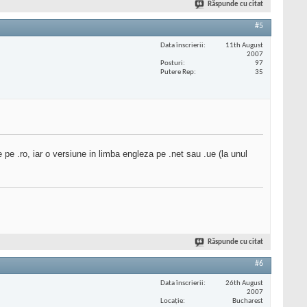
Răspunde cu citat
#5
Data înscrierii
11th August
2007
Posturi
97
Putere Rep
35
 pe .ro, iar o versiune in limba engleza pe .net sau .ue (la unul
Răspunde cu citat
#6
Data înscrierii
26th August
2007
Locaţie
Bucharest