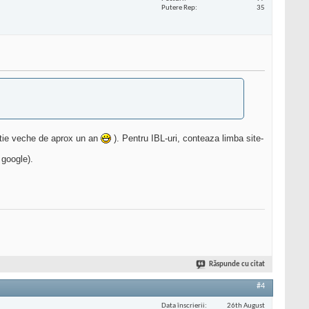
Putere Rep
35
matie veche de aprox un an
). Pentru IBL-uri, conteaza limba site-
 google).
Răspunde cu citat
#4
Data înscrierii
26th August