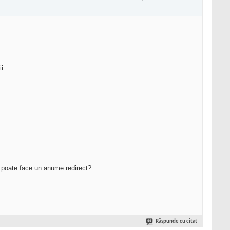
i.
Se poate face un anume redirect?
Răspunde cu citat