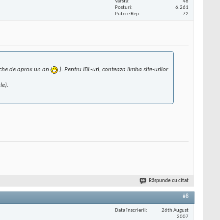
Vârstă
48
Posturi
6.261
Putere Rep
72
veche de aprox un an
). Pentru IBL-uri, conteaza limba site-urilor
le).
Răspunde cu citat
#8
Data înscrierii
26th August
2007