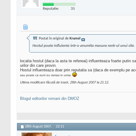
Reputatie:
35
Postat în original de
Krumel
Hostul poate influienta intr-o anumita masura rank-ul unui site.
locatia hostul (daca la asta te refereai) influenteaza foarte putin
urilor din care provin.
Hostul influenteaza doar prin reputatia sa (daca de exemplu pe ace
sau poate ca sunt eu ramas in urma
Ultima modificare făcută de trask; 28th August 2007 la
21:12
.
Blogul editorilor romani din DMOZ
28th August 2007,
22:11