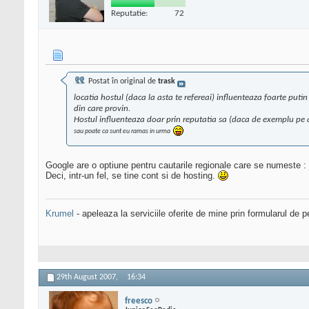
Reputatie:
72
Postat în original de
trask
locatia hostul (daca la asta te refereai) influenteaza foarte put
din care provin.
Hostul influenteaza doar prin reputatia sa (daca de exemplu pe a
sau poate ca sunt eu ramas in urma
Google are o optiune pentru cautarile regionale care se numeste :
Deci, intr-un fel, se tine cont si de hosting.
Krumel
- apeleaza la serviciile oferite de mine prin formularul de p
29th August 2007,
16:34
freesco