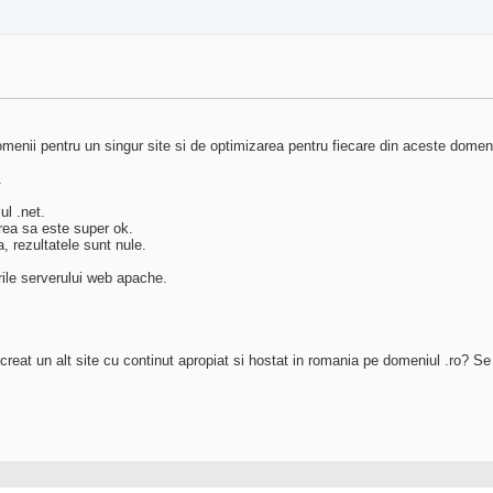
menii pentru un singur site si de optimizarea pentru fiecare din aceste domeni
.
ul .net.
rea sa este super ok.
, rezultatele sunt nule.
arile serverului web apache.
ui creat un alt site cu continut apropiat si hostat in romania pe domeniul .ro? 