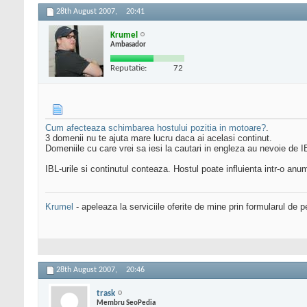
28th August 2007,
20:41
Krumel
Ambasador
Reputatie:
72
Cum afecteaza schimbarea hostului pozitia in motoare?
.
3 domenii nu te ajuta mare lucru daca ai acelasi continut.
Domeniile cu care vrei sa iesi la cautari in engleza au nevoie de IB
IBL-urile si continutul conteaza. Hostul poate influienta intr-o anu
Krumel
- apeleaza la serviciile oferite de mine prin formularul de p
28th August 2007,
20:46
trask
Membru SeoPedia