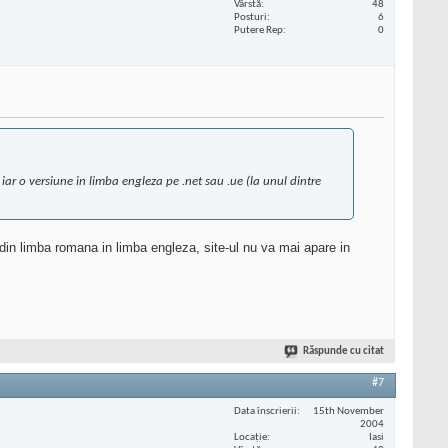
Vârstă
48
Posturi
6
Putere Rep
0
 iar o versiune in limba engleza pe .net sau .ue (la unul dintre
in limba romana in limba engleza, site-ul nu va mai apare in
Răspunde cu citat
#7
Data înscrierii
15th November
2004
Locaţie
Iasi