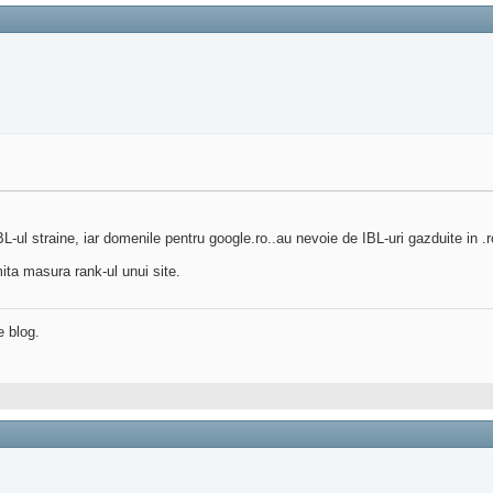
L-ul straine, iar domenile pentru google.ro..au nevoie de IBL-uri gazduite in .r
mita masura rank-ul unui site.
e blog.