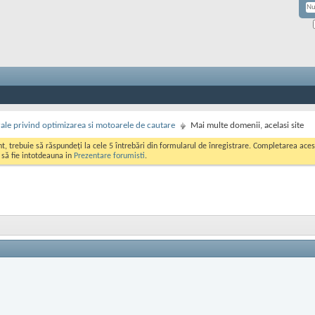
rale privind optimizarea si motoarele de cautare
Mai multe domenii, acelasi site
ont, trebuie să răspundeți la cele 5 întrebări din formularul de înregistrare. Completarea a
i să fie intotdeauna in
Prezentare forumisti
.