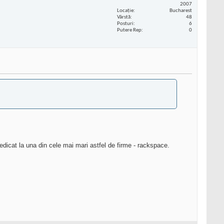
2007
Locaţie
Bucharest
Vârstă
48
Posturi
6
Putere Rep
0
edicat la una din cele mai mari astfel de firme - rackspace.