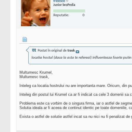
freesco
Junior SeoPedia
Reputatie:
0
Postat în original de
trask
locatia hostul (daca la asta te refereai) influenteaza foarte putin
Multumesc Krumel,
Multumesc trask,
Inteleg ca locatia hostrului nu are importanta mare. Oricum, din p
Inteleg din postul lui Krumel ca ar fi indicat ca cele 3 domenii sa co
Problema este ca vorbim de o singura firma, iar o astfel de segmen
Solutia ideala ar fi aceea de continut identic pe toate domeniile, c
Exista o astfel de solutie astfel incat sa nu nici nu fi penalizat de