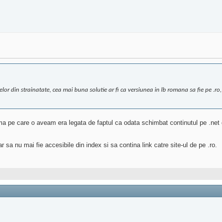
celor din strainatate, cea mai buna solutie ar fi ca versiunea in lb romana sa fie pe .ro,
a pe care o aveam era legata de faptul ca odata schimbat continutul pe .net d
ar sa nu mai fie accesibile din index si sa contina link catre site-ul de pe .ro.