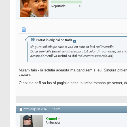
Reputatie:
0
Postat în original de
trask
singura solutie pe care o vad eu este sa lasi redirectarile.
Daca serviciile firmei se adreseaza atat celor din romania, cat si 
aceste domenii va trebui sa dai redirectare spre celalalt).
Mulam fain - la solutia aceasta ma gandisem si eu. Singura prolem
cautari.
O solutie ar fi sa las si paginile scrie in limba romana pe server, d
29th August 2007,
14:09
Krumel
Ambasador