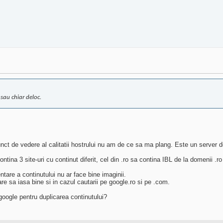
 sau chiar deloc.
unct de vedere al calitatii hostrului nu am de ce sa ma plang. Este un server d
ntina 3 site-uri cu continut diferit, cel din .ro sa contina IBL de la domenii .ro
tare a continutului nu ar face bine imaginii.
are sa iasa bine si in cazul cautarii pe google.ro si pe .com.
 google pentru duplicarea continutului?