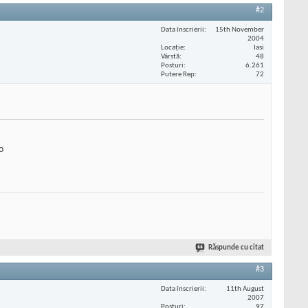
#2
Data înscrierii
15th November
2004
Locaţie
Iasi
Vârstă
48
Posturi
6.261
Putere Rep
72
o
Răspunde cu citat
#3
Data înscrierii
11th August
2007
Posturi
97