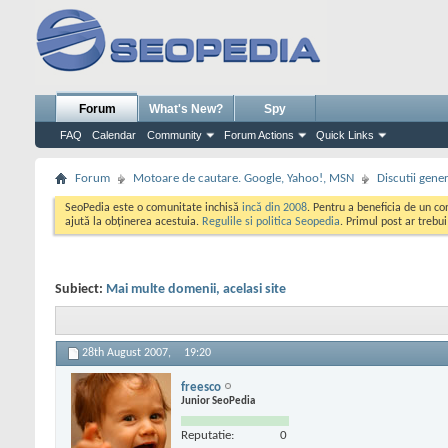
Forum
What's New?
Spy
FAQ
Calendar
Community
Forum Actions
Quick Links
Forum
Motoare de cautare. Google, Yahoo!, MSN
Discutii gene
SeoPedia este o comunitate inchisă
incă din 2008
. Pentru a beneficia de un c
ajută la obținerea acestuia.
Regulile si politica Seopedia
. Primul post ar trebu
Subiect:
Mai multe domenii, acelasi site
28th August 2007,
19:20
freesco
Junior SeoPedia
Reputatie:
0