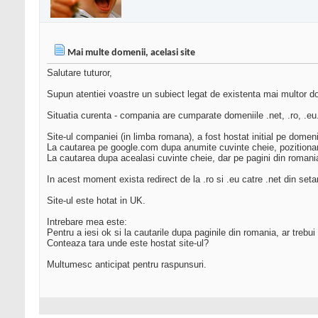
Mai multe domenii, acelasi site
Salutare tuturor,
Supun atentiei voastre un subiect legat de existenta mai multor do
Situatia curenta - compania are cumparate domeniile .net, .ro, .eu
Site-ul companiei (in limba romana), a fost hostat initial pe domeni
La cautarea pe google.com dupa anumite cuvinte cheie, pozitiona
La cautarea dupa acealasi cuvinte cheie, dar pe pagini din romania
In acest moment exista redirect de la .ro si .eu catre .net din set
Site-ul este hotat in UK.
Intrebare mea este:
Pentru a iesi ok si la cautarile dupa paginile din romania, ar treb
Conteaza tara unde este hostat site-ul?
Multumesc anticipat pentru raspunsuri.