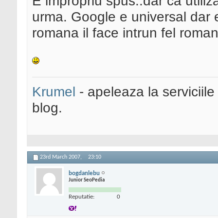
E impropriu spus..dar ca utili
urma. Google e universal dar 
romana il face intrun fel roma
Krumel
- apeleaza la serviciile
blog.
23rd March 2007,
23:10
bogdanlebu
Junior SeoPedia
Reputatie:
0