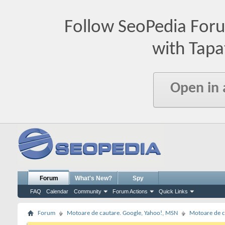
Follow SeoPedia For
with Tapa
Open in
Forum
What's New?
Spy
FAQ
Calendar
Community
Forum Actions
Quick Links
Forum
Motoare de cautare. Google, Yahoo!, MSN
Motoare de c