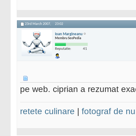
23rd March 2007,
23:02
Ioan Margineanu
Membru SeoPedia
Reputatie:
41
pe web. ciprian a rezumat exa
retete culinare
|
fotograf de nu