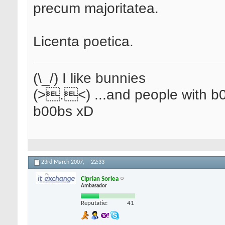
precum majoritatea.
Licenta poetica.
(\_/) I like bunnies
(>.<) ...and people with b0
b00bs xD
23rd March 2007,
22:33
Ciprian Sorlea
Ambasador
Reputatie:
41