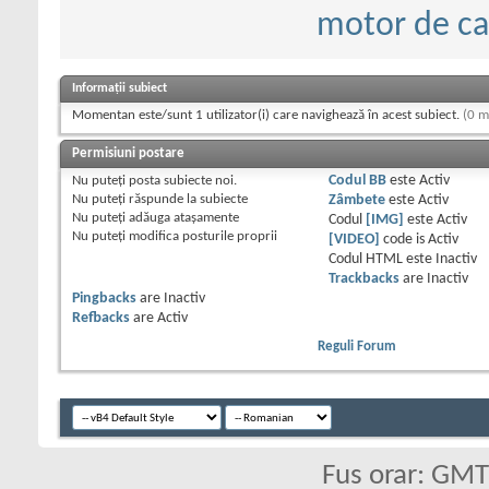
motor de c
Informații subiect
Momentan este/sunt 1 utilizator(i) care navighează în acest subiect.
(0 m
Permisiuni postare
Nu puteţi
posta subiecte noi.
Codul BB
este
Activ
Nu puteţi
răspunde la subiecte
Zâmbete
este
Activ
Nu puteţi
adăuga ataşamente
Codul
[IMG]
este
Activ
Nu puteţi
modifica posturile proprii
[VIDEO]
code is
Activ
Codul HTML este
Inactiv
Trackbacks
are
Inactiv
Pingbacks
are
Inactiv
Refbacks
are
Activ
Reguli Forum
Fus orar: GM