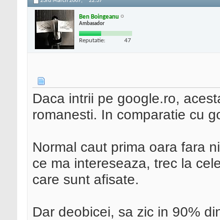
23rd March 2007,
22:37
Ben Boingeanu
Ambasador
Reputatie:
47
Daca intrii pe google.ro, acest
romanesti. In comparatie cu go
Normal caut prima oara fara n
ce ma intereseaza, trec la cele
care sunt afisate.
Dar deobicei, sa zic in 90% din