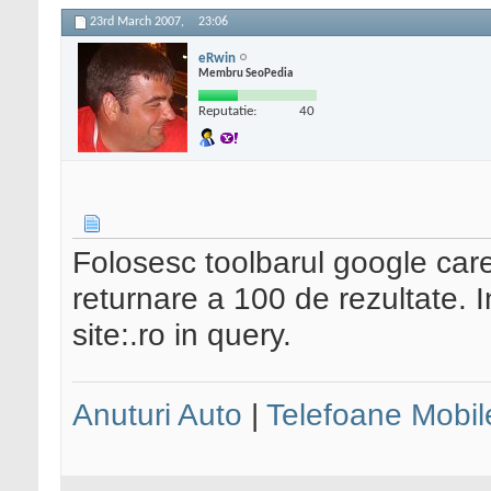
23rd March 2007,
23:06
eRwin
Membru SeoPedia
Reputatie:
40
Folosesc toolbarul google care 
returnare a 100 de rezultate. 
site:.ro in query.
Anuturi Auto
|
Telefoane Mobil