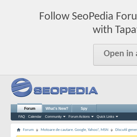
Follow SeoPedia For
with Tapa
Open in
Forum
What's New?
Spy
FAQ
Calendar
Community
Forum Actions
Quick Links
Forum
Motoare de cautare. Google, Yahoo!, MSN
Discutii gene