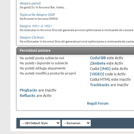
despre pensii
De gold21c în forumul Bar, lobby...
Topicurile despre ODP
De Krumel în forumul DMOZ
Despre <H1> si <H2>
De slobodan în forumul Discutii generale privind optimizarea si motoarele de cautare
Despre Clicksor
De w3bmaster în forumul Discutii generale privind optimizarea si motoarele de cauta
Permisiuni postare
Nu puteţi
posta subiecte noi.
Codul BB
este
Activ
Nu puteţi
răspunde la subiecte
Zâmbete
este
Activ
Nu puteţi
adăuga ataşamente
Codul
[IMG]
este
Activ
Nu puteţi
modifica posturile proprii
[VIDEO]
code is
Activ
Codul HTML este
Inactiv
Trackbacks
are
Inactiv
Pingbacks
are
Inactiv
Refbacks
are
Activ
Reguli Forum