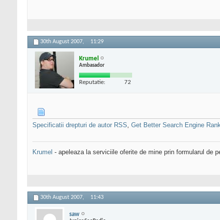
30th August 2007,
11:29
Krumel
Ambasador
Reputatie:
72
Specificatii drepturi de autor RSS
,
Get Better Search Engine Ran
Krumel
- apeleaza la serviciile oferite de mine prin formularul de p
30th August 2007,
11:43
saw