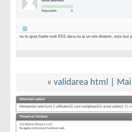
Junior SeoPedia
Reputatie:
0
nu te ajuta foarte mult RSS daca nu ai un site dinamic, este bun 
«
validarea html
|
Mai 
Informații subiect
Momentan este/sunt 1 utilizator(i) care navighează în acest subiect.
(0 m
Thread-uri Similare
intrebare despre cod
De zgabu în forumul Continut web