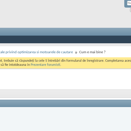
rale privind optimizarea si motoarele de cautare
Cum e mai bine ?
ont, trebuie să răspundeți la cele 5 întrebări din formularul de înregistrare. Completarea a
i să fie intotdeauna in
Prezentare forumisti
.