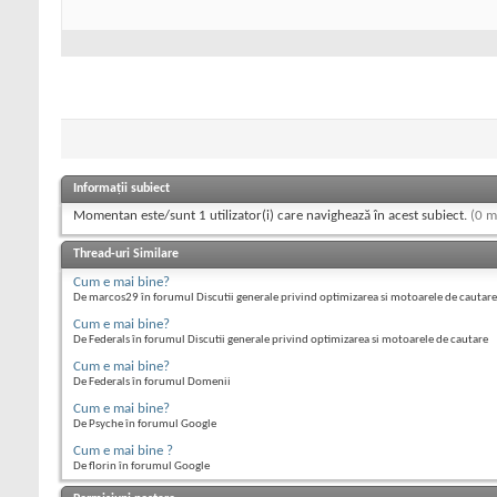
Informații subiect
Momentan este/sunt 1 utilizator(i) care navighează în acest subiect.
(0 m
Thread-uri Similare
Cum e mai bine?
De marcos29 în forumul Discutii generale privind optimizarea si motoarele de cautare
Cum e mai bine?
De Federals în forumul Discutii generale privind optimizarea si motoarele de cautare
Cum e mai bine?
De Federals în forumul Domenii
Cum e mai bine?
De Psyche în forumul Google
Cum e mai bine ?
De florin în forumul Google