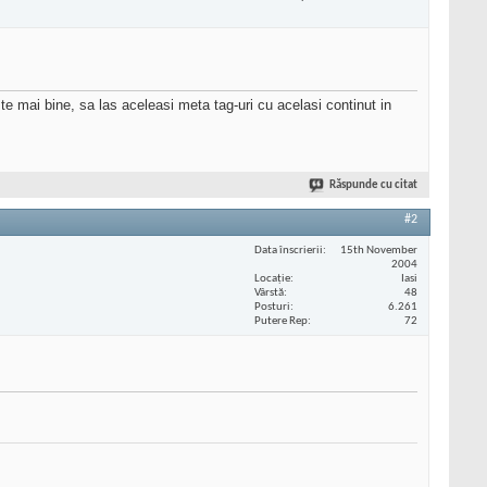
te mai bine, sa las aceleasi meta tag-uri cu acelasi continut in
Răspunde cu citat
#2
Data înscrierii
15th November
2004
Locaţie
Iasi
Vârstă
48
Posturi
6.261
Putere Rep
72