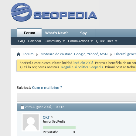
Forum
What's New?
Spy
FAQ
Calendar
Community
Forum Actions
Quick Links
Forum
Motoare de cautare. Google, Yahoo!, MSN
Discutii gene
SeoPedia este o comunitate inchisă
incă din 2008
. Pentru a beneficia de un c
ajută la obținerea acestuia.
Regulile si politica Seopedia
. Primul post ar trebu
Subiect:
Cum e mai bine ?
25th August 2006,
00:12
OKT
Junior SeoPedia
Reputatie:
0