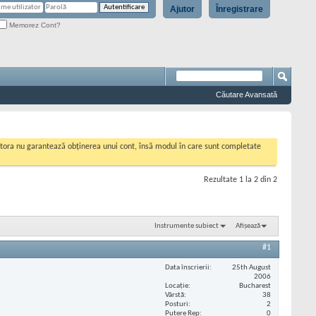
Ajutor
Înregistrare
Memorez Cont?
Căutare Avansată
cestora nu garantează obținerea unui cont, însă modul în care sunt completate
Rezultate 1 la 2 din 2
Instrumente subiect
Afișează
#1
Data înscrierii
25th August
2006
Locaţie
Bucharest
Vârstă
38
Posturi
2
Putere Rep
0