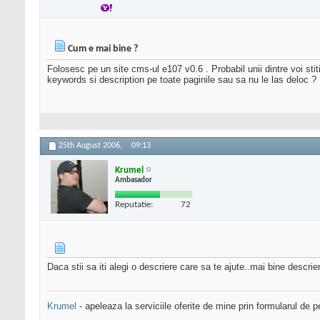
Cum e mai bine ?
Folosesc pe un site cms-ul e107 v0.6 . Probabil unii dintre voi sti
keywords si description pe toate paginile sau sa nu le las deloc ?
25th August 2006,
09:13
Krumel
Ambasador
Reputatie:
72
Daca stii sa iti alegi o descriere care sa te ajute..mai bine descrie
Krumel
- apeleaza la serviciile oferite de mine prin formularul de p