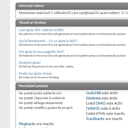
Informații subiect
Momentan este/sunt 1 utilizator(i) care navighează în acest subiect.
(0 m
Thread-uri Similare
cum ajuta 301 redirect la SEO
De radu4us în forumul Discutii generale privind optimizarea si motoarele de cautare
Social Bookmarks... Cu ce ajuta la SEO?
De Antonio în forumul Discutii generale privind optimizarea si motoarele de cautare
Ma ajuta la ceva paginile 404?
De Federals în forumul Discutii generale privind optimizarea si motoarele de cautare
Doamne ajuta!
De Adrian Poputoaia în forumul Bar, lobby...
Poate ma ajuta cineva
De inSecure în forumul Hosting
Permisiuni postare
Nu puteţi
posta subiecte noi.
Codul BB
este
Activ
Nu puteţi
răspunde la subiecte
Zâmbete
este
Activ
Nu puteţi
adăuga ataşamente
Codul
[IMG]
este
Activ
Nu puteţi
modifica posturile proprii
[VIDEO]
code is
Activ
Codul HTML este
Inactiv
Trackbacks
are
Inactiv
Pingbacks
are
Inactiv