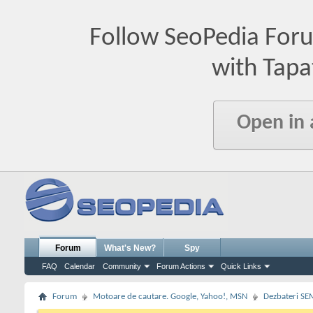
Follow SeoPedia For
with Tapa
Open in
Forum
What's New?
Spy
FAQ
Calendar
Community
Forum Actions
Quick Links
Forum
Motoare de cautare. Google, Yahoo!, MSN
Dezbateri SE