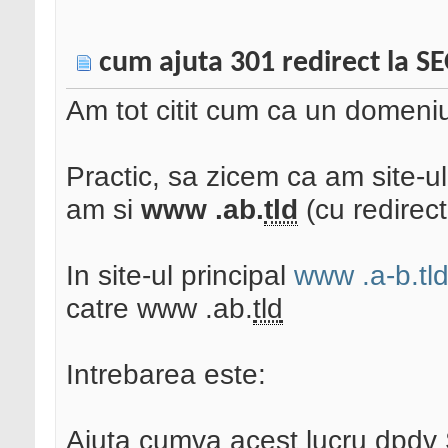
cum ajuta 301 redirect la S
Am tot citit cum ca un domeni
Practic, sa zicem ca am site-u
am si
www .ab.
tld
(cu redirect
In site-ul principal
www .a-b.tl
catre www .ab.
tld
Intrebarea este:
Ajuta cumva acest lucru dpdv