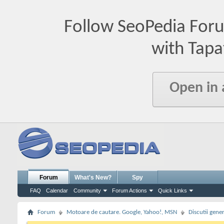
Follow SeoPedia For
with Tapa
Open in
Forum
What's New?
Spy
FAQ
Calendar
Community
Forum Actions
Quick Links
Forum
Motoare de cautare. Google, Yahoo!, MSN
Discutii gene