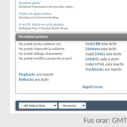
Doamne ajuta!
De Adrian Poputoaia în forumul Bar, lobby...
Poate ma ajuta cineva
De inSecure în forumul Hosting
A se citi. Ajuta-ne sa te ajutam.
De Razvan Pop în forumul Studii de caz
Permisiuni postare
Nu puteţi
posta subiecte noi.
Codul BB
este
Activ
Nu puteţi
răspunde la subiecte
Zâmbete
este
Activ
Nu puteţi
adăuga ataşamente
Codul
[IMG]
este
Activ
Nu puteţi
modifica posturile proprii
[VIDEO]
code is
Activ
Codul HTML este
Inactiv
Trackbacks
are
Inactiv
Pingbacks
are
Inactiv
Refbacks
are
Activ
Reguli Forum
Fus orar: GM