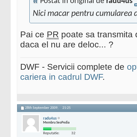
Postat în original de
radu4us
Nici macar pentru cumularea 
Pai ce
PR
poate sa transmita 
daca el nu are deloc... ?
DWF - Servicii complete de
op
cariera in cadrul DWF
.
28th September 2009,
21:25
radu4us
Membru SeoPedia
Reputatie:
32