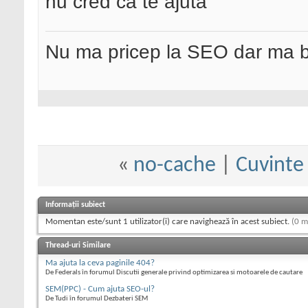
nu cred ca te ajuta
Nu ma pricep la SEO dar ma 
«
no-cache
|
Cuvinte 
Informații subiect
Momentan este/sunt 1 utilizator(i) care navighează în acest subiect.
(0 m
Thread-uri Similare
Ma ajuta la ceva paginile 404?
De Federals în forumul Discutii generale privind optimizarea si motoarele de cautare
SEM(PPC) - Cum ajuta SEO-ul?
De Tudi în forumul Dezbateri SEM