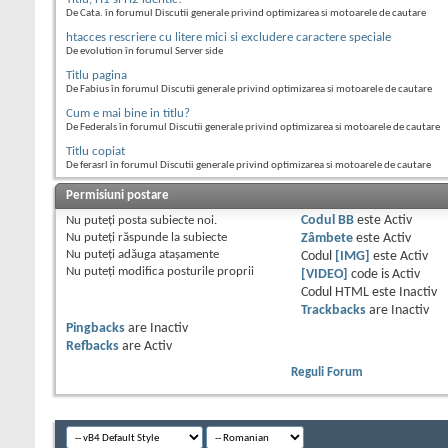
De Cata. în forumul Discutii generale privind optimizarea si motoarele de cautare
htacces rescriere cu litere mici si excludere caractere speciale
De evolution în forumul Server side
Titlu pagina
De Fabius în forumul Discutii generale privind optimizarea si motoarele de cautare
Cum e mai bine in titlu?
De Federals în forumul Discutii generale privind optimizarea si motoarele de cautare
Titlu copiat
De ferasrl în forumul Discutii generale privind optimizarea si motoarele de cautare
Permisiuni postare
Nu puteţi
posta subiecte noi.
Codul BB
este
Activ
Nu puteţi
răspunde la subiecte
Zâmbete
este
Activ
Nu puteţi
adăuga ataşamente
Codul
[IMG]
este
Activ
Nu puteţi
modifica posturile proprii
[VIDEO]
code is
Activ
Codul HTML este
Inactiv
Trackbacks
are
Inactiv
Pingbacks
are
Inactiv
Refbacks
are
Activ
Reguli Forum