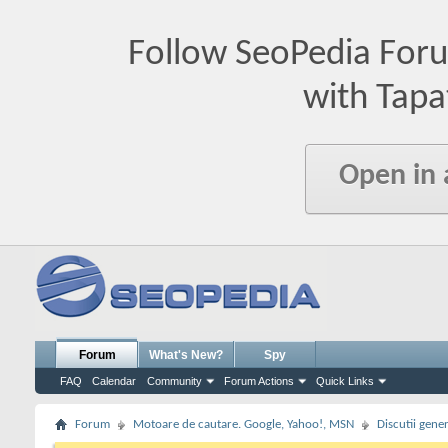
Follow SeoPedia For
with Tapa
Open in
Forum
What's New?
Spy
FAQ
Calendar
Community
Forum Actions
Quick Links
Forum
Motoare de cautare. Google, Yahoo!, MSN
Discutii gene