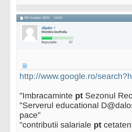
9th October 2009,
13:43
aligaby
Membru SeoPedia
Reputatie:
37
http://www.google.ro/search
"Imbracaminte
pt
Sezonul Rece
"Serverul educational D@dalo
pace"
"contributii salariale
pt
cetateni