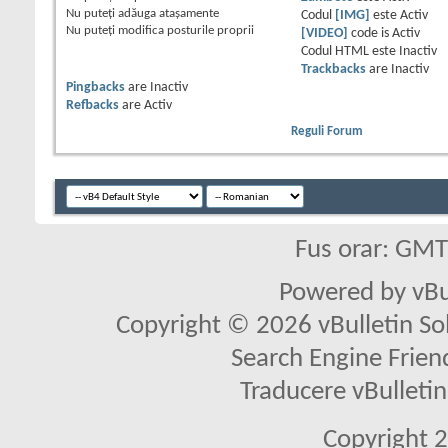
Nu puteţi
adăuga ataşamente
Codul
[IMG]
este
Activ
Nu puteţi
modifica posturile proprii
[VIDEO]
code is
Activ
Codul HTML este
Inactiv
Trackbacks
are
Inactiv
Pingbacks
are
Inactiv
Refbacks
are
Activ
Reguli Forum
Fus orar: GM
Powered by vBu
Copyright © 2026 vBulletin Solu
Search Engine Frien
Traducere vBullet
Copyright 