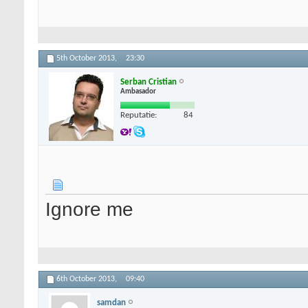
5th October 2013,
23:30
Serban Cristian
Ambasador
Reputatie:
84
Ignore me
6th October 2013,
09:40
samdan