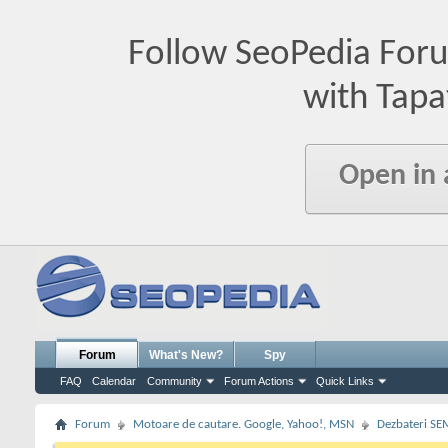
Follow SeoPedia For
with Tapa
Open in
Forum
What's New?
Spy
FAQ
Calendar
Community
Forum Actions
Quick Links
Forum
Motoare de cautare. Google, Yahoo!, MSN
Dezbateri SE