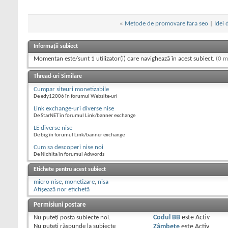
«
Metode de promovare fara seo
|
Idei 
Informații subiect
Momentan este/sunt 1 utilizator(i) care navighează în acest subiect.
(0 m
Thread-uri Similare
Cumpar siteuri monetizabile
De edy12006 în forumul Website-uri
Link exchange-uri diverse nise
De StarNET în forumul Link/banner exchange
LE diverse nise
De big în forumul Link/banner exchange
Cum sa descoperi nise noi
De Nichita în forumul Adwords
Etichete pentru acest subiect
micro nise
,
monetizare
,
nisa
Afișează nor etichetă
Permisiuni postare
Nu puteţi
posta subiecte noi.
Codul BB
este
Activ
Nu puteţi
răspunde la subiecte
Zâmbete
este
Activ