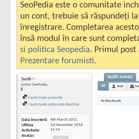
SeoPedia este o comunitate inc
un cont, trebuie să răspundeți la
înregistrare. Completarea acesto
însă modul în care sunt completa
si politica Seopedia
. Primul post 
Prezentare forumisti
.
Teofil's Activity
Teofil
Junior SeoPedia
All
Teofil
Pri
Caută toate posturile
No More Results
Caută toate subiectele deschise
Data înscrierii
4th March 2011
Ultima
1st November 2016
14:14
Activitate
Avatar