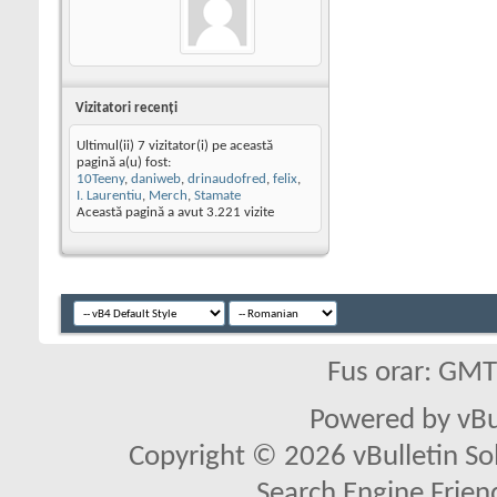
Vizitatori recenţi
Ultimul(ii) 7 vizitator(i) pe această
pagină a(u) fost:
10Teeny
,
daniweb
,
drinaudofred
,
felix
,
I. Laurentiu
,
Merch
,
Stamate
Această pagină a avut
3.221
vizite
Fus orar: GM
Powered by vBu
Copyright © 2026 vBulletin Solu
Search Engine Frien