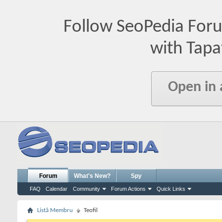
Follow SeoPedia For
with Tapa
Open in
Forum
What's New?
Spy
FAQ
Calendar
Community
Forum Actions
Quick Links
Listă Membru
Teofil