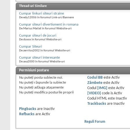
Thread-uri Similare
Cumpar linkuri siteuri straine
De edy12006 în forumul Link-uri/Bannere
Cumpar siteuri divertisment in romana
De Marius Mailat în forumul Website-uri
Cumpar siteuri de jocuri
De doxxx în forumul Website-uri
Cumpar Siteuri
De zerrilos2002 în forumul Website-uri
Cumpar siteuri interesante
De axa2000 în forumul Website-uri
Permisiuni postare
Nu puteţi
posta subiecte noi.
Codul BB
este
Activ
Nu puteţi
răspunde la subiecte
Zâmbete
este
Activ
Nu puteţi
adăuga ataşamente
Codul
[IMG]
este
Activ
Nu puteţi
modifica posturile proprii
[VIDEO]
code is
Activ
Codul HTML este
Inactiv
Trackbacks
are
Inactiv
Pingbacks
are
Inactiv
Refbacks
are
Activ
Reguli Forum