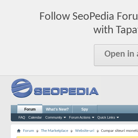
Follow SeoPedia For
with Tapa
Open in
Forum
What's New?
Spy
FAQ
Calendar
Community
Forum Actions
Quick Links
Forum
The Marketplace
Website-uri
Cumpar siteuri moneti