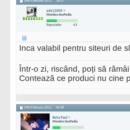
18th February 2011,
16:27
edy12006
Membru SeoPedia
Reputatie:
43
Inca valabil pentru siteuri de s
Într-o zi, riscând, poți să rămâi
Contează ce produci nu cine pre
19th February 2011,
00:48
Buta Paul
Membru SeoPedia