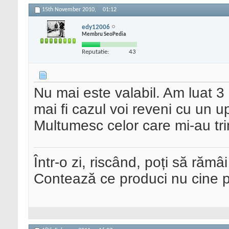
15th November 2010,
01:12
edy12006
Membru SeoPedia
Reputatie:
43
Nu mai este valabil. Am luat 3
mai fi cazul voi reveni cu un u
Multumesc celor care mi-au tri
Într-o zi, riscând, poți să rămâi
Contează ce produci nu cine pre