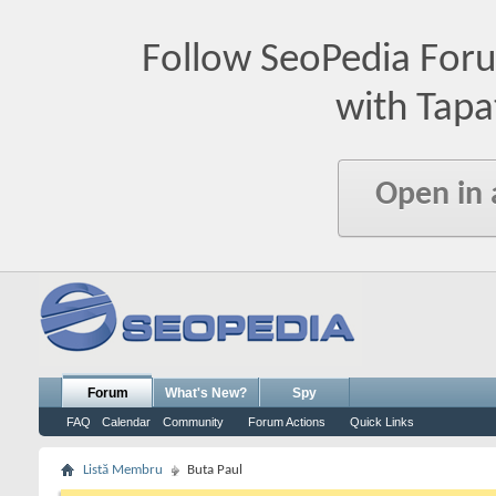
Follow SeoPedia For
with Tapa
Open in
Forum
What's New?
Spy
FAQ
Calendar
Community
Forum Actions
Quick Links
Listă Membru
Buta Paul