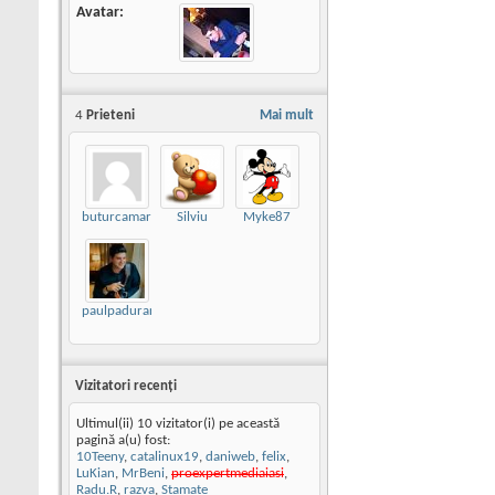
Avatar
4
Prieteni
Mai mult
buturcamarius
Silviu
Myke87
paulpadurariu
Vizitatori recenţi
Ultimul(ii) 10 vizitator(i) pe această
pagină a(u) fost:
10Teeny
,
catalinux19
,
daniweb
,
felix
,
LuKian
,
MrBeni
,
proexpertmediaiasi
,
Radu.R
,
razva
,
Stamate