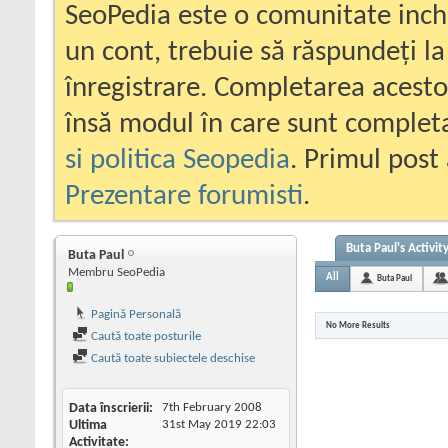
SeoPedia este o comunitate inc
un cont, trebuie să răspundeți la
înregistrare. Completarea acesto
însă modul în care sunt completa
si politica Seopedia
. Primul post 
Prezentare forumisti
.
Buta Paul's Activit
Buta Paul
Membru SeoPedia
All
Buta Paul
Pagină Personală
No More Results
Caută toate posturile
Caută toate subiectele deschise
Data înscrierii
7th February 2008
Ultima
31st May 2019
22:03
Activitate