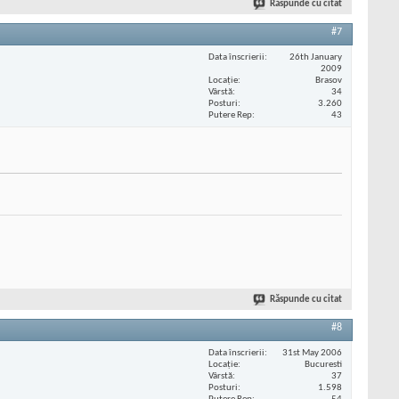
Răspunde cu citat
#7
Data înscrierii
26th January
2009
Locaţie
Brasov
Vârstă
34
Posturi
3.260
Putere Rep
43
Răspunde cu citat
#8
Data înscrierii
31st May 2006
Locaţie
Bucuresti
Vârstă
37
Posturi
1.598