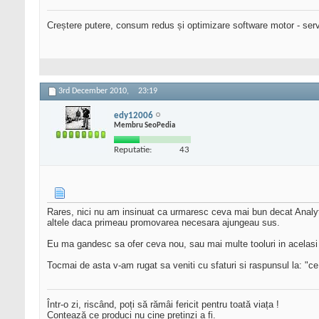
Creștere putere, consum redus și optimizare software motor - serv
3rd December 2010,
23:19
edy12006
Membru SeoPedia
Reputatie:
43
Rares, nici nu am insinuat ca urmaresc ceva mai bun decat Analyti
altele daca primeau promovarea necesara ajungeau sus.
Eu ma gandesc sa ofer ceva nou, sau mai multe tooluri in acelasi loc
Tocmai de asta v-am rugat sa veniti cu sfaturi si raspunsul la: "ce
Într-o zi, riscând, poți să rămâi fericit pentru toată viața !
Contează ce produci nu cine pretinzi a fi.