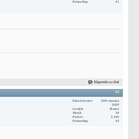
Putere Rep
41
Răspunde cu citat
#3
Data înscrierii
26th January
2009
Locaţie
Brasov
Vârstă
34
Posturi
3.260
Putere Rep
43