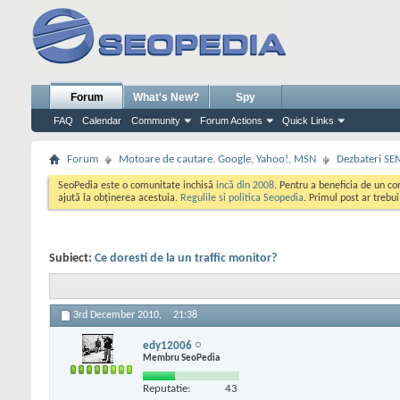
Forum
What's New?
Spy
FAQ
Calendar
Community
Forum Actions
Quick Links
Forum
Motoare de cautare. Google, Yahoo!, MSN
Dezbateri SE
SeoPedia este o comunitate inchisă
incă din 2008
. Pentru a beneficia de un c
ajută la obținerea acestuia.
Regulile si politica Seopedia
. Primul post ar trebu
Subiect:
Ce doresti de la un traffic monitor?
3rd December 2010,
21:38
edy12006
Membru SeoPedia
Reputatie:
43