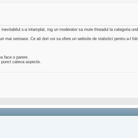
 inevitabilul s-a intamplat, rog un moderator sa mute threadul la categoria unde
ri mai serioase. Ce ati dori voi sa ofere un website de statistici pentru a-l folo
ea face o parere.
a punct cateva aspecte.