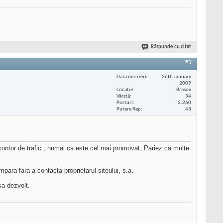
Răspunde cu citat
#5
Data înscrierii
26th January
2009
Locaţie
Brasov
Vârstă
34
Posturi
3.260
Putere Rep
43
ontor de trafic , numai ca este cel mai promovat. Pariez ca multe
mpara fara a contacta proprietarul siteului, s.a.
sa dezvolt.