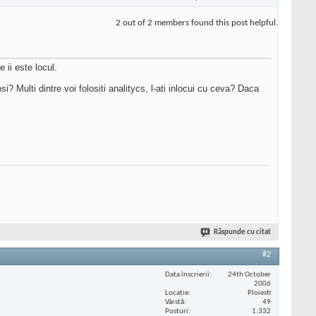
2 out of 2 members found this post helpful.
 ii este locul.
si? Multi dintre voi folositi analitycs, l-ati inlocui cu ceva? Daca
Răspunde cu citat
#2
Data înscrierii
24th October
2006
Locaţie
Ploiesti
Vârstă
49
Posturi
1.332