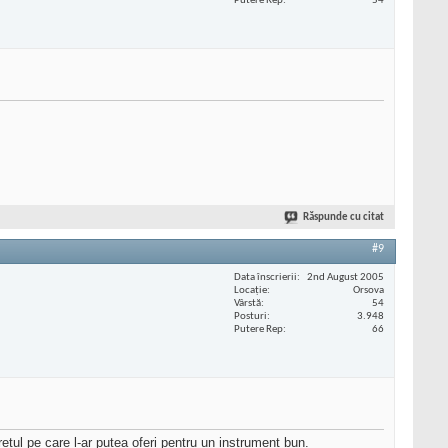
Putere Rep
54
Răspunde cu citat
#9
Data înscrierii
2nd August 2005
Locaţie
Orsova
Vârstă
54
Posturi
3.948
Putere Rep
66
tul pe care l-ar putea oferi pentru un instrument bun.