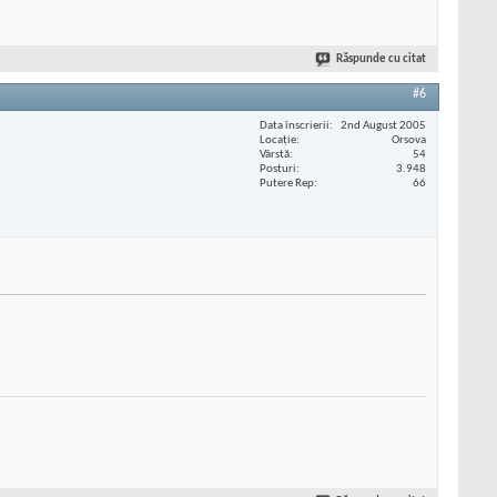
Răspunde cu citat
#6
Data înscrierii
2nd August 2005
Locaţie
Orsova
Vârstă
54
Posturi
3.948
Putere Rep
66