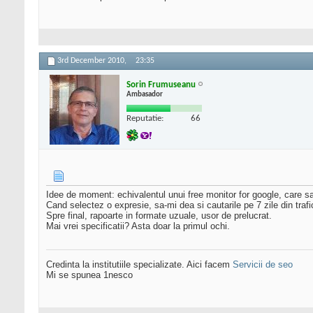
3rd December 2010,
23:35
Sorin Frumuseanu
Ambasador
Reputatie:
66
Idee de moment: echivalentul unui free monitor for google, care sa 
Cand selectez o expresie, sa-mi dea si cautarile pe 7 zile din trafic
Spre final, rapoarte in formate uzuale, usor de prelucrat.
Mai vrei specificatii? Asta doar la primul ochi.
Credinta la institutiile specializate. Aici facem
Servicii de seo
Mi se spunea 1nesco