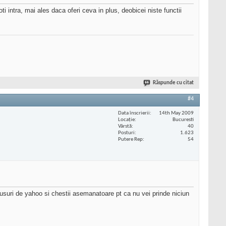
i intra, mai ales daca oferi ceva in plus, deobicei niste functii
Răspunde cu citat
#4
Data înscrierii
14th May 2009
Locaţie
Bucuresti
Vârstă
40
Posturi
1.623
Putere Rep
54
tusuri de yahoo si chestii asemanatoare pt ca nu vei prinde niciun