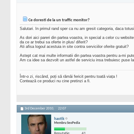
Ce doresti de la un traffic monitor?
Salutari. In primul rand sper ca nu am gresit categoria, daca totusi
As dori aici pareri din partea voastra, in special a celor cu websiteu
da ce ar trebui sa oferte in plus/ diferit?
Ati afisa logoul acestuia in site contra serviciilor oferite gratuit?
Astept cat mai multe informatii din partea voastra pentru a-mi put
Am ca idee sa dezvolt un astfel de serviciu insa trebuiesc puse l
Într-o zi, riscând, poți să rămâi fericit pentru toată viața !
Contează ce produci nu cine pretinzi a fi.
3rd December 2010,
22:07
haotik
Membru SeoPedia
Reputatie:
41