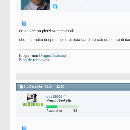
de ce vrei sa pierzi vremea inutil.
stiu mai multe despre subiectul asta dar din pacte nu pot sa iti da
Blogul meu
Dragos Schiopu
Blog de tehnologie
3rd December 2010,
22:10
edy12006
Membru SeoPedia
Reputatie:
43