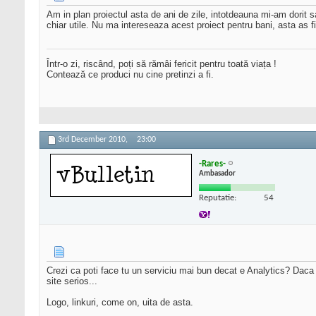
Am in plan proiectul asta de ani de zile, intotdeauna mi-am dorit sa
chiar utile. Nu ma intereseaza acest proiect pentru bani, asta as fi
Într-o zi, riscând, poți să rămâi fericit pentru toată viața !
Contează ce produci nu cine pretinzi a fi.
3rd December 2010,
23:00
-Rares-
Ambasador
Reputatie:
54
Crezi ca poti face tu un serviciu mai bun decat e Analytics? Daca d
site serios...
Logo, linkuri, come on, uita de asta.