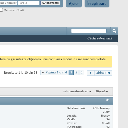
Ajutor
Înregistrare
Memorez Cont?
Căutare Avansată
cestora nu garantează obținerea unui cont, însă modul în care sunt completate
Pagina 1 din 4
1
2
3
...
Rezultate 1 la 10 din 33
Ultimul
Instrumente subiect
Afișează
#1
Data înscrierii
26th January
2009
Locaţie
Brasov
Vârstă
34
Posturi
3.260
Putere Rep
43