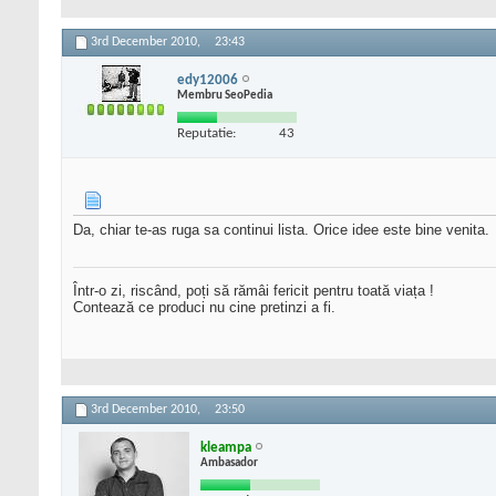
3rd December 2010,
23:43
edy12006
Membru SeoPedia
Reputatie:
43
Da, chiar te-as ruga sa continui lista. Orice idee este bine venita.
Într-o zi, riscând, poți să rămâi fericit pentru toată viața !
Contează ce produci nu cine pretinzi a fi.
3rd December 2010,
23:50
kleampa
Ambasador