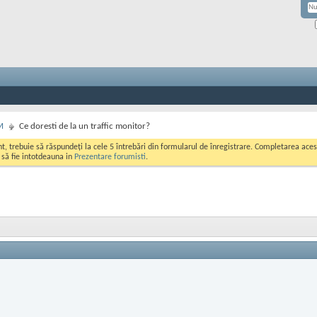
M
Ce doresti de la un traffic monitor?
ont, trebuie să răspundeți la cele 5 întrebări din formularul de înregistrare. Completarea a
i să fie intotdeauna in
Prezentare forumisti
.