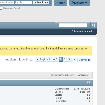
Ajutor
Înregistrare
Memorez Cont?
Căutare Avansată
cestora nu garantează obținerea unui cont, însă modul în care sunt completate
Pagina 1 din 3
1
2
3
Rezultate 1 la 10 din 22
Ultimul
Instrumente subiect
Afișează
#1
Data înscrierii
13th May 2006
Locaţie
Bucuresti
Vârstă
51
Posturi
21
Putere Rep
0