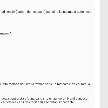
e aditionale (extrem de necesare) puneti-le la indemana astfel incat
i masuri".
ice alta metoda dar site-ul trebuie sa fie in motoarele de cautare la
 ideala pentru start (pana cand site-ul ajunge un brand cunoscut
a detaliile cartii de credit sau alte detalii importante.