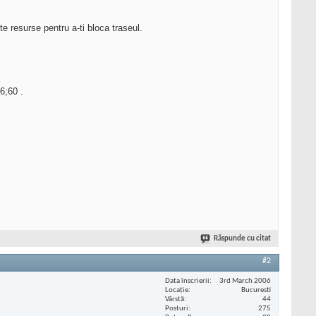
te resurse pentru a-ti bloca traseul.
6;60 .
Răspunde cu citat
#2
Data înscrierii
3rd March 2006
Locaţie
Bucuresti
Vârstă
44
Posturi
275