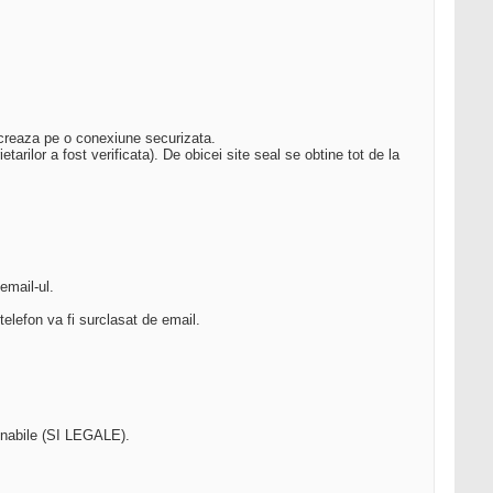
lucreaza pe o conexiune securizata.
tarilor a fost verificata). De obicei site seal se obtine tot de la
email-ul.
 telefon va fi surclasat de email.
zonabile (SI LEGALE).