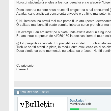
Norocul studentului englez a fost ca ideea lui era o afacere "fulger
Daca ideea ta nu este noua atunci fii pregatit ca ai tai concurenti 
Asadar, cand analizezi concurenta priveste-o ca fiind mai puterni
f) Nu intotdeauna pretul mai mic poate fi un atuu pentru detronare
O calitate mai buna iti poate permite intrarea cu un pret chiar mai
De exemplu, eu am intrat pe o piata unde exista doar un singur 
Eu am intrat cu preturi de &#036;180 la aceleasi itemuri (cu o cali
g) Fiti pregatiti sa vindeti. Fiti pregatiti sa vindeti ...... chiar afacer
Trebuie sa fiti atenti la piata, la modul cum evolueaza ea si sa ob
Daca simtiti ca este momentul, nu ezitati sa o faceti. Nu fiti senti
Cu prietenie,
Clement
16th May 2006,
01:28
Dan.Rades
Membru SeoPedia