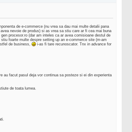
o componenta de e-commerce (nu vrea sa dau mai multe detalii pana
r avea nevoie de produs) si as vrea sa stiu care ar fi cea mai buna
 gen procesor.ro (dar am inteles ca ar avea comisioane destul de
u stiu foarte multe despre setting up an e-commerce site (m-am
astfel de business,
i-as fi tare recunoscator. Tnx in advance for
re au facut pasul deja vor continua sa posteze si ei din experienta
 stiute de toata lumea.
ti.