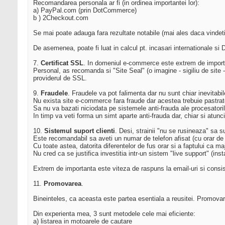
Recomandarea personala ar fi (in ordinea importantei lor):
a) PayPal.com (prin DotCommerce)
b ) 2Checkout.com
Se mai poate adauga fara rezultate notabile (mai ales daca vinde
De asemenea, poate fi luat in calcul pt. incasari internationale 
7.
Certificat SSL
. In domeniul e-commerce este extrem de important
Personal, as recomanda si "Site Seal" (o imagine - sigiliu de site - c
providerul de SSL.
9.
Fraudele
. Fraudele va pot falimenta dar nu sunt chiar inevitabil
Nu exista site e-commerce fara fraude dar acestea trebuie pastrate
Sa nu va bazati niciodata pe sistemele anti-frauda ale procesatorilor
In timp va veti forma un simt aparte anti-frauda dar, chiar si atunci
10.
Sistemul suport clienti
. Desi, strainii "nu se rusineaza" sa s
Este recomandabil sa aveti un numar de telefon afisat (cu orar de
Cu toate astea, datorita diferentelor de fus orar si a faptului ca maj
Nu cred ca se justifica investitia intr-un sistem "live support" (in
Extrem de importanta este viteza de raspuns la email-uri si consis
11.
Promovarea
.
Bineinteles, ca aceasta este partea esentiala a reusitei. Promovar
Din experienta mea, 3 sunt metodele cele mai eficiente:
a) listarea in motoarele de cautare