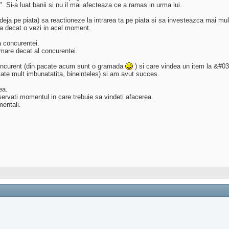
". Si-a luat banii si nu il mai afecteaza ce a ramas in urma lui.
(deja pe piata) sa reactioneze la intrarea ta pe piata si sa investeazca mai mul
ca decat o vezi in acel moment.
a concurentei.
 mare decat al concurentei.
concurent (din pacate acum sunt o gramada
) si care vindea un item la &#03
tate mult imbunatatita, bineinteles) si am avut succes.
ea.
servati momentul in care trebuie sa vindeti afacerea.
mentali.