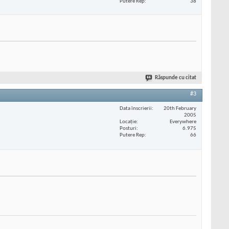
Putere Rep
38
Răspunde cu citat
#3
Data înscrierii
20th February
2005
Locaţie
Everywhere
Posturi
6.975
Putere Rep
66