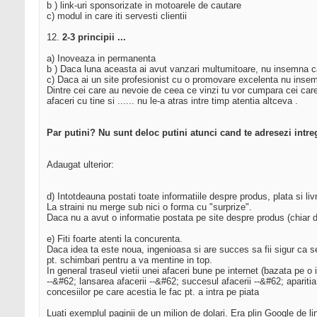
b ) link-uri sponsorizate in motoarele de cautare
c) modul in care iti servesti clientii
12.
2-3 principii ...
a) Inoveaza in permanenta
b ) Daca luna aceasta ai avut vanzari multumitoare, nu insemna ca 
c) Daca ai un site profesionist cu o promovare excelenta nu insem
Dintre cei care au nevoie de ceea ce vinzi tu vor cumpara cei care 
afaceri cu tine si ...... nu le-a atras intre timp atentia altceva .
Par putini? Nu sunt deloc putini atunci cand te adresezi intr
Adaugat ulterior:
d) Intotdeauna postati toate informatiile despre produs, plata si liv
La straini nu merge sub nici o forma cu "surprize".
Daca nu a avut o informatie postata pe site despre produs (chiar da
e) Fiti foarte atenti la concurenta.
Daca idea ta este noua, ingenioasa si are succes sa fii sigur ca se v
pt. schimbari pentru a va mentine in top.
In general traseul vietii unei afaceri bune pe internet (bazata pe o
--&#62; lansarea afacerii --&#62; succesul afacerii --&#62; aparitia
concesiilor pe care acestia le fac pt. a intra pe piata
Luati exemplul paginii de un milion de dolari. Era plin Google de lin