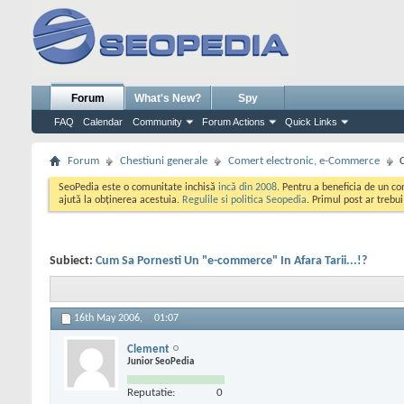
Forum
What's New?
Spy
FAQ
Calendar
Community
Forum Actions
Quick Links
Forum
Chestiuni generale
Comert electronic, e-Commerce
SeoPedia este o comunitate inchisă
incă din 2008
. Pentru a beneficia de un c
ajută la obținerea acestuia.
Regulile si politica Seopedia
. Primul post ar trebu
Subiect:
Cum Sa Pornesti Un "e-commerce" In Afara Tarii...!?
16th May 2006,
01:07
Clement
Junior SeoPedia
Reputatie:
0