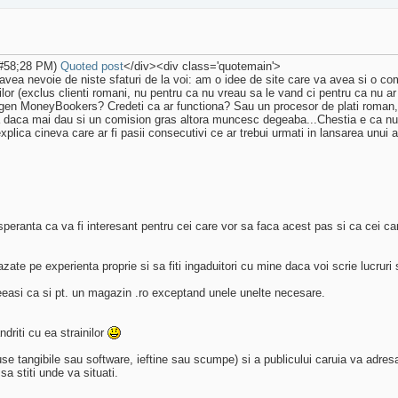
&#58;28 PM)
Quoted post
</div><div class='quotemain'>
as avea nevoie de niste sfaturi de la voi: am o idee de site care va avea si 
ilor (exclus clienti romani, nu pentru ca nu vreau sa le vand ci pentru ca nu a
 gen MoneyBookers? Credeti ca ar functiona? Sau un procesor de plati roman,
 ca daca mai dau si un comision gras altora muncesc degeaba...Chestia e ca n
plica cineva care ar fi pasii consecutivi ce ar trebui urmati in lansarea unui 
speranta ca va fi interesant pentru cei care vor sa faca acest pas si ca cei ca
zate pe experienta proprie si sa fiti ingaduitori cu mine daca voi scrie lucruri
eeasi ca si pt. un magazin .ro exceptand unele unelte necesare.
driti cu ea strainilor
duse tangibile sau software, ieftine sau scumpe) si a publicului caruia va adresa
sa stiti unde va situati.