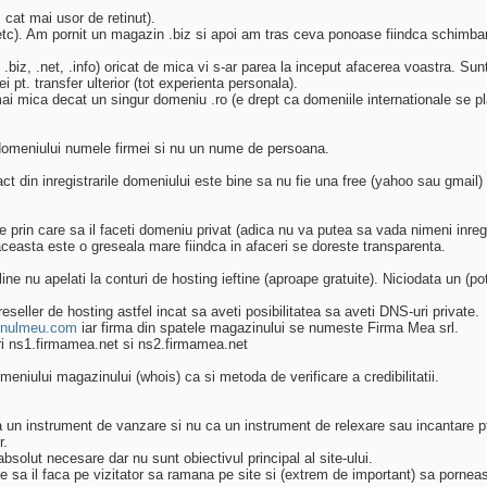
 cat mai usor de retinut).
o etc). Am pornit un magazin .biz si apoi am tras ceva ponoase fiindca schimba
m, .biz, .net, .info) oricat de mica vi s-ar parea la inceput afacerea voastra. 
ei pt. transfer ulterior (tot experienta personala).
 mai mica decat un singur domeniu .ro (e drept ca domeniile internationale se p
al domeniului numele firmei si nu un nume de persoana.
din inregistrarile domeniului este bine sa nu fie una free (yahoo sau gmail) 
e prin care sa il faceti domeniu privat (adica nu va putea sa vada nimeni inregis
aceasta este o greseala mare fiindca in afaceri se doreste transparenta.
ne nu apelati la conturi de hosting ieftine (aproape gratuite). Niciodata un (p
seller de hosting astfel incat sa aveti posibilitatea sa aveti DNS-uri private.
nulmeu.com
iar firma din spatele magazinului se numeste Firma Mea srl.
ri ns1.firmamea.net si ns2.firmamea.net
eniului magazinului (whois) ca si metoda de verificare a credibilitatii.
ca un instrument de vanzare si nu ca un instrument de relexare sau incantare pt.
r.
solut necesare dar nu sunt obiectivul principal al site-ului.
ste sa il faca pe vizitator sa ramana pe site si (extrem de important) sa porne