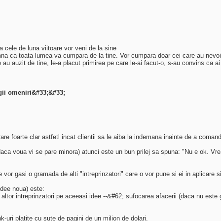
cele de luna viitoare vor veni de la sine
na ca toata lumea va cumpara de la tine. Vor cumpara doar cei care au nevoie d
au auzit de tine, le-a placut primirea pe care le-ai facut-o, s-au convins ca ai
egii omeniri&#33;&#33;
rare foarte clar astfetl incat clientii sa le aiba la indemana inainte de a coman
ca voua vi se pare minora) atunci este un bun prilej sa spuna: "Nu e ok. Vreau 
or gasi o gramada de alti "intreprinzatori" care o vor pune si ei in aplicare si v
 idee noua) este:
 altor intreprinzatori pe aceeasi idee --&#62; sufocarea afacerii (daca nu este 
k-uri platite cu sute de pagini de un milion de dolari.