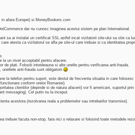
ti in afara Europei) si MoneyBookers.com
si DotCommerce dar nu cunosc imaginea acestui sistem pe plan International.
 sa ai instalat un certificat SSL astfel incat vizitatorii site-ului sa stie ca 
are atesta ca vizitatorul se afla pe site-ul care trebuie si ca identitatea proprie
e.
 la un nivel acceptabil pentru afacere.
 de plati. Folositi intotdeauna si alte unelte pentru verificarea anti-frauda.
, uneltele anti-frauda sunt obligatorii
une la telefon pentru suport, este destul de frecventa situatia in care folosesc 
 functionare conform orelor Romaniei).
oritatea clientilor (depinde si de natura afacerii) vor fi americani, suportul prin
stant messaging). Cel putin nu la inceput.
tenta acestora (rezolvarea reala a problemelor sau intrebarilor transmise).
ea trebuie facuta non-stop, fara nici o relaxare si folosind toate metodele re