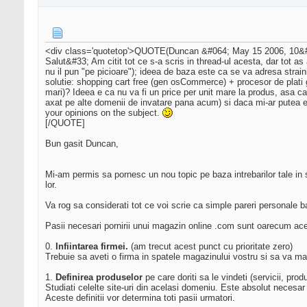
<div class='quotetop'>QUOTE(Duncan &#064; May 15 2006, 10
Salut&#33; Am citit tot ce s-a scris in thread-ul acesta, dar tot 
nu il pun "pe picioare"); ideea de baza este ca se va adresa strain
solutie: shopping cart free (gen osCommerce) + procesor de plati
mari)? Ideea e ca nu va fi un price per unit mare la produs, asa
axat pe alte domenii de invatare pana acum) si daca mi-ar putea ex
your opinions on the subject.
[/QUOTE]
Bun gasit Duncan,
Mi-am permis sa pornesc un nou topic pe baza intrebarilor tale in 
lor.
Va rog sa considerati tot ce voi scrie ca simple pareri personale ba
Pasii necesari pornirii unui magazin online .com sunt oarecum ac
0.
Infiintarea firmei.
(am trecut acest punct cu prioritate zero)
Trebuie sa aveti o firma in spatele magazinului vostru si sa va man
1.
Definirea produselor
pe care doriti sa le vindeti (servicii, pro
Studiati celelte site-uri din acelasi domeniu. Este absolut necesar 
Aceste definitii vor determina toti pasii urmatori.