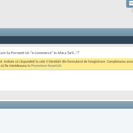
Cum Sa Pornesti Un "e-commerce" In Afara Tarii...!?
ont, trebuie să răspundeți la cele 5 întrebări din formularul de înregistrare. Completarea a
i să fie intotdeauna in
Prezentare forumisti
.