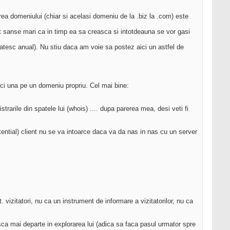
rea domeniului (chiar si acelasi domeniu de la .biz la .com) este
Sunt sanse mari ca in timp ea sa creasca si intotdeauna se vor gasi
latesc anual). Nu stiu daca am voie sa postez aici un astfel de
ci una pe un domeniu propriu. Cel mai bine:
trarile din spatele lui (whois) .... dupa parerea mea, desi veti fi
otential) client nu se va intoarce daca va da nas in nas cu un server
 vizitatori, nu ca un instrument de informare a vizitatorilor, nu ca
asca mai departe in explorarea lui (adica sa faca pasul urmator spre