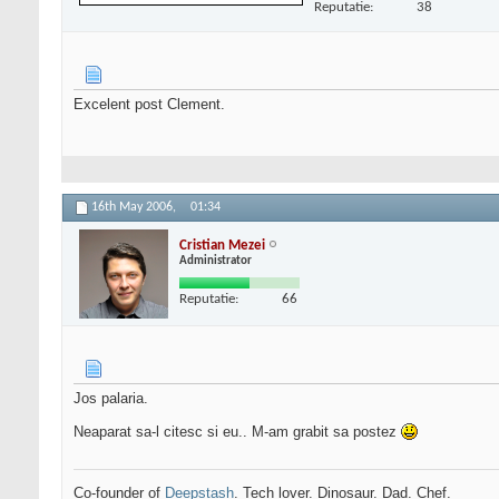
Reputatie:
38
Excelent post Clement.
16th May 2006,
01:34
Cristian Mezei
Administrator
Reputatie:
66
Jos palaria.
Neaparat sa-l citesc si eu.. M-am grabit sa postez
Co-founder of
Deepstash
. Tech lover. Dinosaur. Dad. Chef.