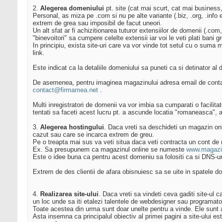
2.
Alegerea domeniului
pt. site (cat mai scurt, cat mai business,
Personal, as miza pe .com si nu pe alte variante (.biz, .org, .inf
extrem de grea sau imposibil de facut uneori.
Un alt sfat ar fi achizitionarea tuturor extensiilor de domenii (.co
"binevoitori" sa cumpere celelte extensii iar voi le veti plati bani gr
In principiu, exista site-uri care va vor vinde tot setul cu o suma
link.
Este indicat ca la detaliile domeniului sa puneti ca si detinator 
De asemenea, pentru imaginea magazinului adresa email de contact 
contact@firmamea.net
.
Multi inregistratori de domenii va vor imbia sa cumparati o facilitat
tentati sa faceti acest lucru pt. a ascunde locatia "romaneasca", 
3.
Alegerea hostingului
. Daca vreti sa deschideti un magazin onli
cazut sau care se incarca extrem de greu.
Pe o treapta mai sus va veti situa daca veti contracta un cont de re
Ex. Sa presupunem ca magazinul online se numeste
www.magazi
Este o idee buna ca pentru acest domeniu sa folositi ca si DNS-u
Extrem de des clientii de afara obisnuiesc sa se uite in spatele dom
4.
Realizarea site-ului
. Daca vreti sa vindeti ceva gaditi site-ul 
un loc unde sa iti etalezi talentele de webdesigner sau programato
Toate acestea din urma sunt doar unelte pentru a vinde. Ele sunt ab
Asta insemna ca principalul obiectiv al primei pagini a site-ului e