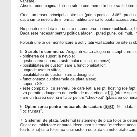
vanzare).
Absolut orice pagina dintr-un site e-commerce trebuie sa il determi
Creati un traseu principal al site-ului (prima pagina --&#62; produ
daca simte nevoia de informatii aditionale sa le poata accesa orican
Nu puneti niciodata intr-un site e-commerce bannere publicitare, bo
Daca este necesar pentru politica afacerii, puteti pune, cel mult, int
Folositi unelte de monitorizare a activitatii vizitatorilor pe site si 
5.
Scriptul e-commerce
. Asigurati-va ca alegeti un script care in
- obtinerea de suport la nevoie;
- gestionarea usoara a sistemului (clienti, comenzi);
- posibilitatea de customizare a functionalitatilor;
- upgrade usor in viitor;
- posibilitatea de customizare a designului;
- functioneaza cu sistemele de plata alese;
- suporta SSL;
- este compatibil cu serverul pe care l-ati ales pt. hosting (de fapt, 
- va permite adaugarea de unelte de marketing si
PR
(oferte specia
- are un traseu usor si intuitiv pentru "checkout" (plasarea comenzi
6.
Optimizarea pentru motoarele de cautare (
SEO
)
. Niciodata s
"loc fruntas".
7.
Sistemul de plata
. Sistemul (sistemele) de plata folosite deter
Oricat de imbietoare ar parea ideea unor sisteme "merchant account
foarte bine) este folosirea unui sistem de plata cu notorietate care 