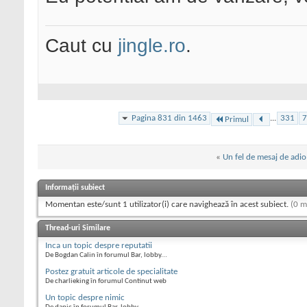
Caut cu
jingle.ro
.
Pagina 831 din 1463
...
331
7
Primul
«
Un fel de mesaj de adio
Informații subiect
Momentan este/sunt 1 utilizator(i) care navighează în acest subiect.
(0 m
Thread-uri Similare
Inca un topic despre reputatii
De Bogdan Calin în forumul Bar, lobby...
Postez gratuit articole de specialitate
De charlieking în forumul Continut web
Un topic despre nimic