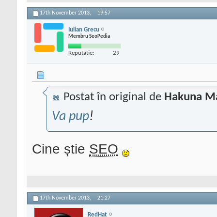
17th November 2013,
19:57
Iulian Grecu
Membru SeoPedia
Reputatie:
29
Postat în original de
Hakuna M
Va pup
!
Cine știe
SEO
17th November 2013,
21:27
RedHat