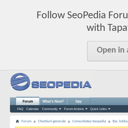
Follow SeoPedia For
with Tapa
Open in
Forum
What's New?
Spy
FAQ
Calendar
Community
Forum Actions
Quick Links
Forum
Chestiuni generale
Comunitatea Seopedia
Bar, lobby.