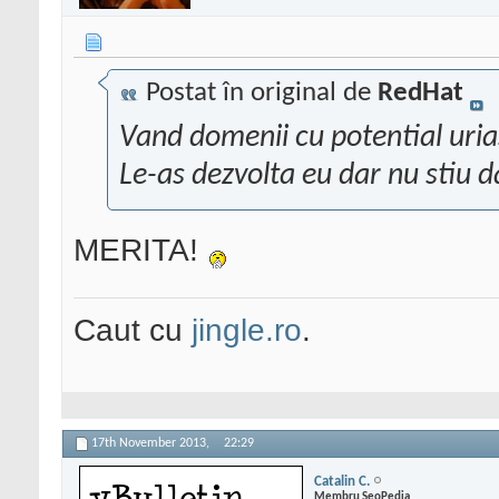
Postat în original de
RedHat
Vand domenii cu potential uria
Le-as dezvolta eu dar nu stiu 
MERITA!
Caut cu
jingle.ro
.
17th November 2013,
22:29
Catalin C.
Membru SeoPedia