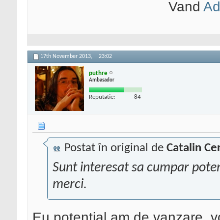
Vand
Ad
17th November 2013,
23:02
puthre
Ambasador
Reputatie:
84
Postat în original de
Catalin Ce
Sunt interesat sa cumpar pote
merci.
Eu potential am de vanzare, vo