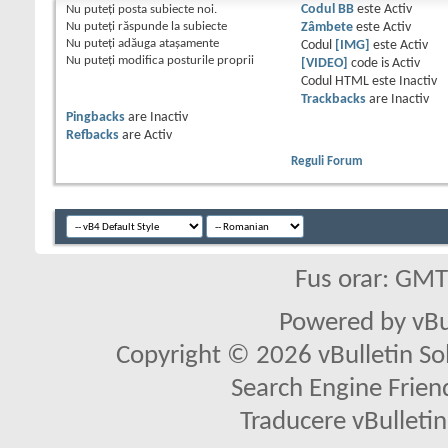
Nu puteţi
posta subiecte noi.
Codul BB
este
Activ
Nu puteţi
răspunde la subiecte
Zâmbete
este
Activ
Nu puteţi
adăuga ataşamente
Codul
[IMG]
este
Activ
Nu puteţi
modifica posturile proprii
[VIDEO]
code is
Activ
Codul HTML este
Inactiv
Trackbacks
are
Inactiv
Pingbacks
are
Inactiv
Refbacks
are
Activ
Reguli Forum
Fus orar: GM
Powered by vBu
Copyright © 2026 vBulletin Solu
Search Engine Frien
Traducere vBullet