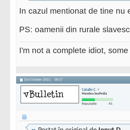
In cazul mentionat de tine nu e
PS: oamenii din rurale slaves
I'm not a complete idiot, some 
31st October 2013,
00:17
Catalin C.
Membru SeoPedia
Reputatie:
45