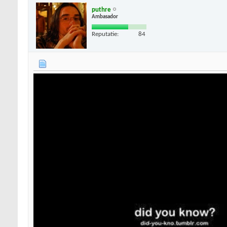
puthre
Ambasador
Reputatie:
84