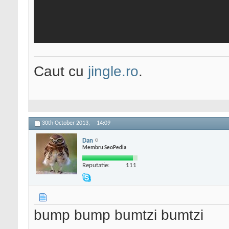
Caut cu
jingle.ro
.
30th October 2013,
14:09
Dan
Membru SeoPedia
Reputatie:
111
bump bump bumtzi bumtzi