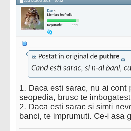
31st October 2013,
00:22
Dan
Membru SeoPedia
Reputatie:
111
Postat în original de
puthre
Cand esti sarac, si n-ai bani, c
1. Daca esti sarac, nu ai cont
seopedia, brusc te imbogatest
2. Daca esti sarac si simti nev
banci, te imprumuti. Ce-i asa 