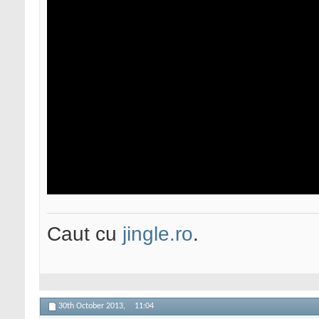
Caut cu
jingle.ro
.
30th October 2013,
11:04