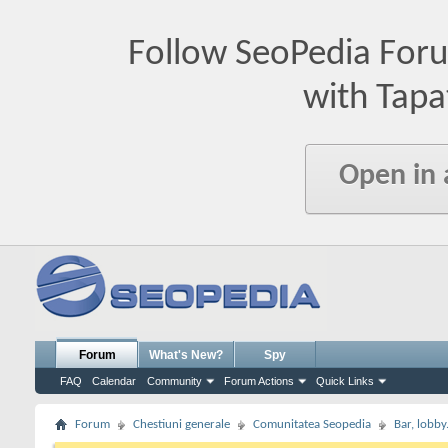
Follow SeoPedia For
with Tapa
Open in
Forum
What's New?
Spy
FAQ
Calendar
Community
Forum Actions
Quick Links
Forum
Chestiuni generale
Comunitatea Seopedia
Bar, lobby.