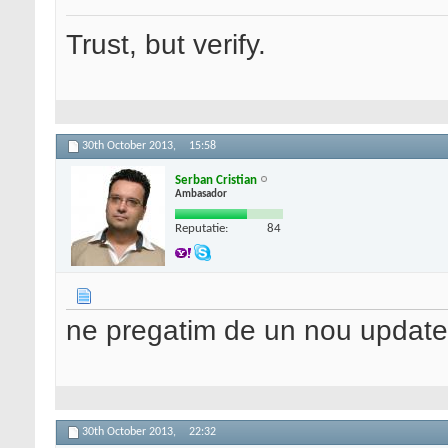
Trust, but verify.
30th October 2013,
15:58
Serban Cristian
Ambasador
Reputatie:
84
ne pregatim de un nou update
30th October 2013,
22:32