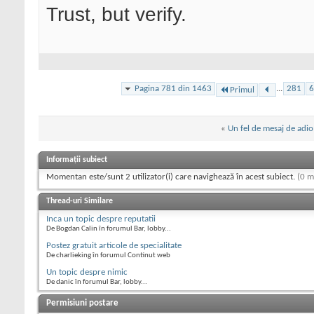
Trust, but verify.
Pagina 781 din 1463
...
281
6
Primul
«
Un fel de mesaj de adio
Informații subiect
Momentan este/sunt 2 utilizator(i) care navighează în acest subiect.
(0 m
Thread-uri Similare
Inca un topic despre reputatii
De Bogdan Calin în forumul Bar, lobby...
Postez gratuit articole de specialitate
De charlieking în forumul Continut web
Un topic despre nimic
De danic în forumul Bar, lobby...
Permisiuni postare