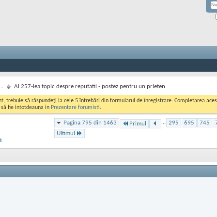
..
Al 257-lea topic despre reputatii - postez pentru un prieten
ont, trebuie să răspundeți la cele 5 întrebări din formularul de înregistrare. Completarea a
i să fie intotdeauna in
Prezentare forumisti
.
Pagina 795 din 1463
...
295
695
745
Primul
Ultimul
n