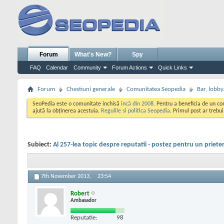
Forum
What's New?
Spy
FAQ
Calendar
Community
Forum Actions
Quick Links
Forum
Chestiuni generale
Comunitatea Seopedia
Bar, lobby.
SeoPedia este o comunitate inchisă
incă din 2008
. Pentru a beneficia de un c
ajută la obținerea acestuia.
Regulile si politica Seopedia
. Primul post ar trebu
Subiect:
Al 257-lea topic despre reputatii - postez pentru un priete
7th November 2013,
23:54
Robert
Ambasador
Reputatie:
98