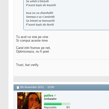
Sa urlati si biciuiti
P'acest topic de trazniti
Inca nu va chercheliti
Vremea e sa v'amintiti
Sa intrati sa trancaniti
P'acest topic de ticniti
Tu acel ce stai pe vine
Si compui aceste rime
Cand intri frumos pe net,
Optimizeaza, nu fi poet.
Trust, but verify.
9th November 2013,
22:00
puthre
Ambasador
Reputatie:
84