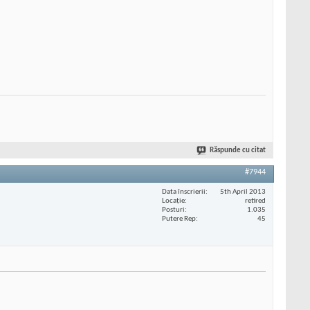
Răspunde cu citat
#7944
Data înscrierii
5th April 2013
Locaţie
retired
Posturi
1.035
Putere Rep
45