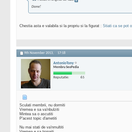
Done!
Chestia asta e valabila si la propriu si la figurat :
Stiati ca se pot 
9th November 2013,
17:18
AntonioTony
Membru SeoPedia
Reputatie:
65
Sculati membrii, nu dormiti
Vremea e sa va'nbulziti
Mintea sa o ascutiti
P'acest topic d'ametiti
Nu mai stati de va'nmultiti
Vremea e sa tropaiti