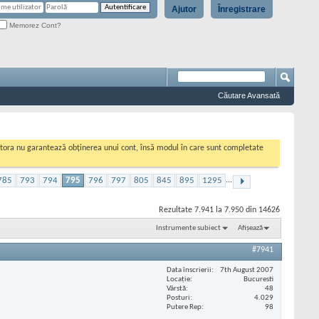
Ajutor
Înregistrare
Memorez Cont?
Căutare Avansată
cestora nu garantează obținerea unui cont, însă modul în care sunt completate
785
793
794
795
796
797
805
845
895
1295
...
Rezultate 7.941 la 7.950 din 14626
Instrumente subiect
Afișează
#7941
Data înscrierii
7th August 2007
Locaţie
Bucuresti
Vârstă
48
Posturi
4.029
Putere Rep
98