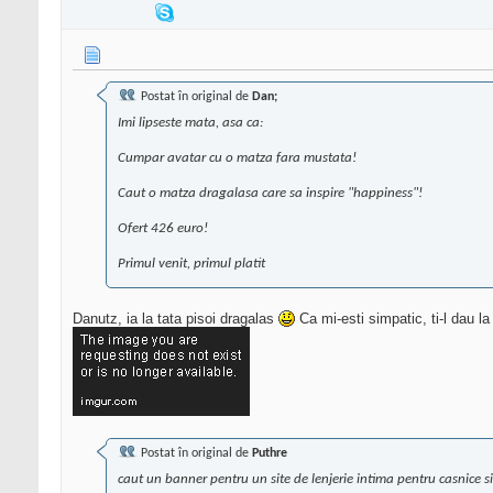
Postat în original de
Dan;
Imi lipseste mata, asa ca:
Cumpar avatar cu o matza fara mustata!
Caut o matza dragalasa care sa inspire "happiness"!
Ofert 426 euro!
Primul venit, primul platit
Danutz, ia la tata pisoi dragalas
Ca mi-esti simpatic, ti-l dau l
Postat în original de
Puthre
caut un banner pentru un site de lenjerie intima pentru casnice s