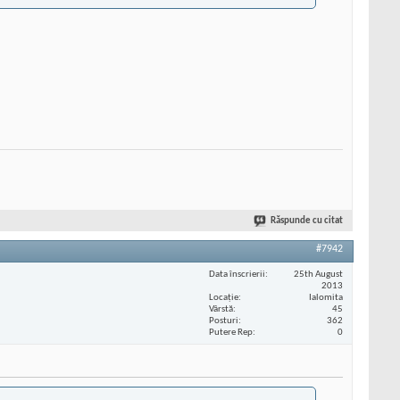
Răspunde cu citat
#7942
Data înscrierii
25th August
2013
Locaţie
Ialomita
Vârstă
45
Posturi
362
Putere Rep
0