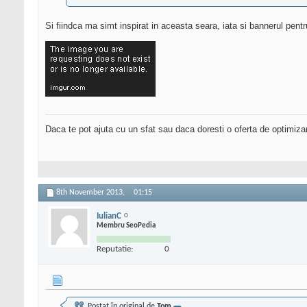
Si fiindca ma simt inspirat in aceasta seara, iata si bannerul pent
Daca te pot ajuta cu un sfat sau daca doresti o oferta de optimiza
8th November 2013,
01:15
IulianC
Membru SeoPedia
Reputatie:
0
Postat în original de
Tom