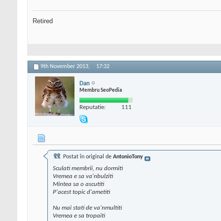
Retired
9th November 2013,
17:32
Dan
Membru SeoPedia
Reputatie:
111
Postat în original de
AntonioTony
Sculati membrii, nu dormiti
Vremea e sa va'nbulziti
Mintea sa o ascutiti
P'acest topic d'ametiti
Nu mai stati de va'nmultiti
Vremea e sa tropaiti