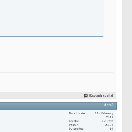
Răspunde cu citat
#7946
Data înscrierii
21st February
2011
Locaţie
București
Posturi
2.154
Putere Rep
84