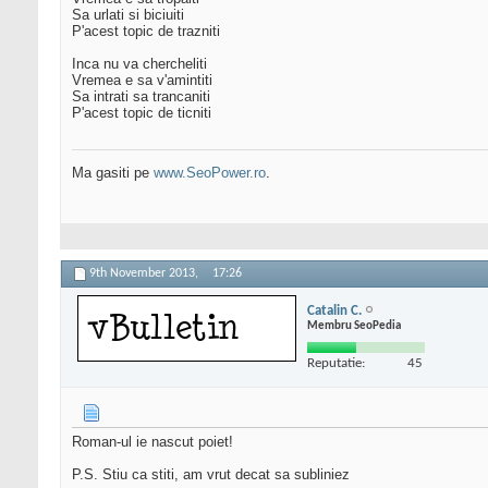
Sa urlati si biciuiti
P'acest topic de trazniti
Inca nu va chercheliti
Vremea e sa v'amintiti
Sa intrati sa trancaniti
P'acest topic de ticniti
Ma gasiti pe
www.SeoPower.ro
.
9th November 2013,
17:26
Catalin C.
Membru SeoPedia
Reputatie:
45
Roman-ul ie nascut poiet!
P.S. Stiu ca stiti, am vrut decat sa subliniez