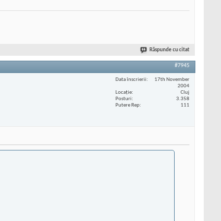
Răspunde cu citat
#7945
Data înscrierii
17th November
2004
Locaţie
Cluj
Posturi
3.358
Putere Rep
111