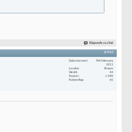
Răspunde cu citat
#7943
Data înscrierii
9th February
2011
Locaţie
Brasov
Vârstă
44
Posturi
1.090
Putere Rep
65