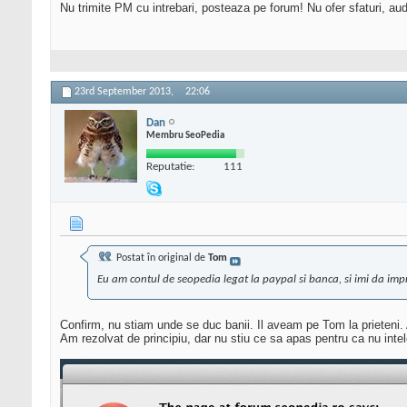
Nu trimite PM cu intrebari, posteaza pe forum! Nu ofer sfaturi, au
23rd September 2013,
22:06
Dan
Membru SeoPedia
Reputatie:
111
Postat în original de
Tom
Eu am contul de seopedia legat la paypal si banca, si imi da impr
Confirm, nu stiam unde se duc banii. Il aveam pe Tom la prieteni. A
Am rezolvat de principiu, dar nu stiu ce sa apas pentru ca nu int