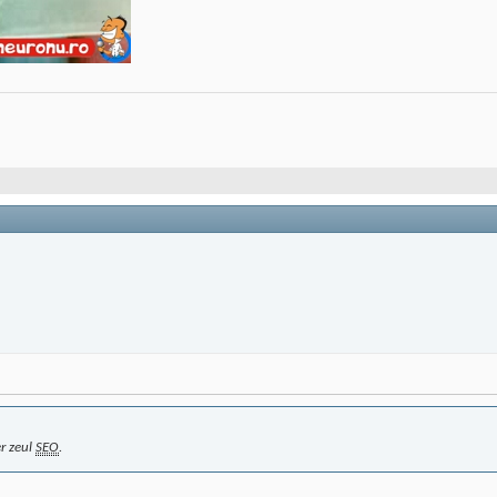
er zeul
SEO
.