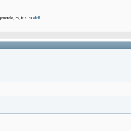
enerala, ro, fr si ru
aici
!