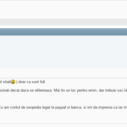
l stiati
) doar ca sunt full.
insistati decat daca se elibereaza. Mai tin un loc pentru emm, dar trebuie sa-i l
Eu am contul de seopedia legat la paypal si banca, si imi da impresia ca iar mi