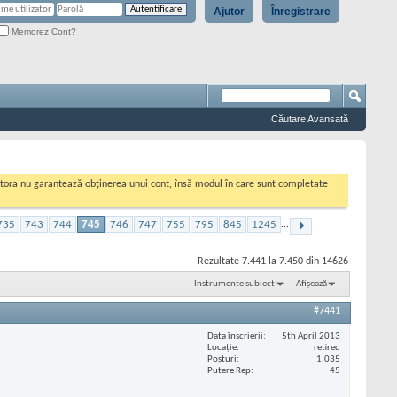
Ajutor
Înregistrare
Memorez Cont?
Căutare Avansată
cestora nu garantează obținerea unui cont, însă modul în care sunt completate
735
743
744
745
746
747
755
795
845
1245
...
Rezultate 7.441 la 7.450 din 14626
Instrumente subiect
Afișează
#7441
Data înscrierii
5th April 2013
Locaţie
retired
Posturi
1.035
Putere Rep
45