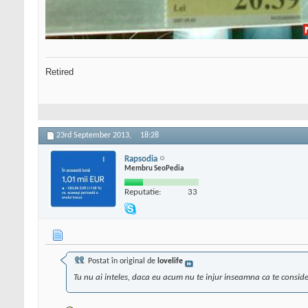
Retired
23rd September 2013,
18:28
Rapsodia
Membru SeoPedia
Reputatie:
33
Postat în original de
lovelife
Tu nu ai inteles, daca eu acum nu te injur inseamna ca te consid