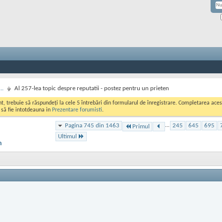
..
Al 257-lea topic despre reputatii - postez pentru un prieten
ont, trebuie să răspundeți la cele 5 întrebări din formularul de înregistrare. Completarea a
i să fie intotdeauna in
Prezentare forumisti
.
Pagina 745 din 1463
...
245
645
695
Primul
Ultimul
n