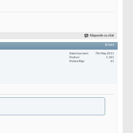
Răspunde cu citat
#7443
Data înscrierii
7th May 2011
Posturi
1.361
Putere Rep
61