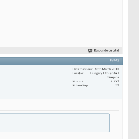
Răspunde cu citat
#7442
Data înscrierii
18th March 2013
Locaţie
Hungary + Chișinău +
Câmpina
Posturi
2.791
Putere Rep
33