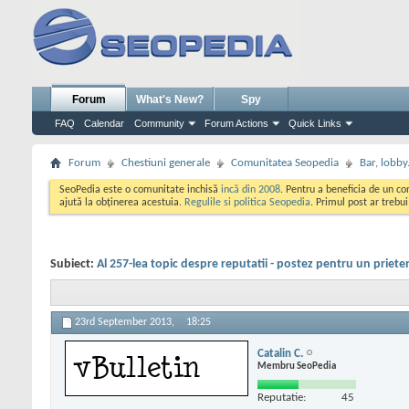
Forum
What's New?
Spy
FAQ
Calendar
Community
Forum Actions
Quick Links
Forum
Chestiuni generale
Comunitatea Seopedia
Bar, lobby.
SeoPedia este o comunitate inchisă
incă din 2008
. Pentru a beneficia de un c
ajută la obținerea acestuia.
Regulile si politica Seopedia
. Primul post ar trebu
Subiect:
Al 257-lea topic despre reputatii - postez pentru un priete
23rd September 2013,
18:25
Catalin C.
Membru SeoPedia
Reputatie:
45