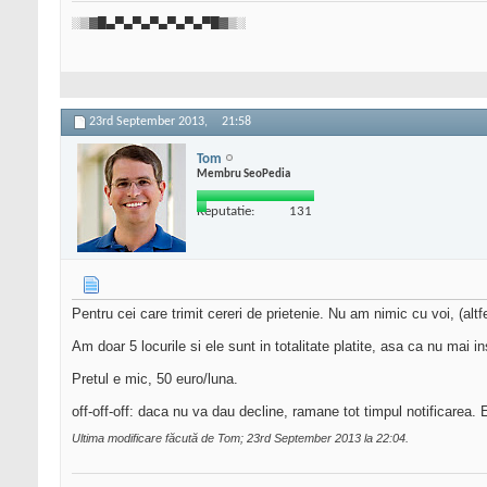
░▒▓█▄▀▄▀▄▀▄▀▄▀▄▀█▓▒░
23rd September 2013,
21:58
Tom
Membru SeoPedia
Reputatie:
131
Pentru cei care trimit cereri de prietenie. Nu am nimic cu voi, (altfe
Am doar 5 locurile si ele sunt in totalitate platite, asa ca nu mai 
Pretul e mic, 50 euro/luna.
off-off-off: daca nu va dau decline, ramane tot timpul notificarea. 
Ultima modificare făcută de Tom; 23rd September 2013 la
22:04
.