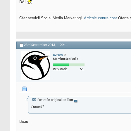
DA!
Ofer servicii Social Media Marketing!.
Articole contra cost
Oferta g
23rd September 2013,
20:11
avram
Membru SeoPedia
Reputatie:
61
Postat în original de
Tom
Fumezi?
Beau