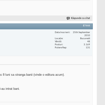
Răspunde cu citat
#7444
Data înscrierii
25th September
2010
Locaţie
Bucuresti
Vârstă
48
Posturi
3.169
Putere Rep
131
as 8 luni sa stranga banii (vinde o editura acum).
-au intrat bani.