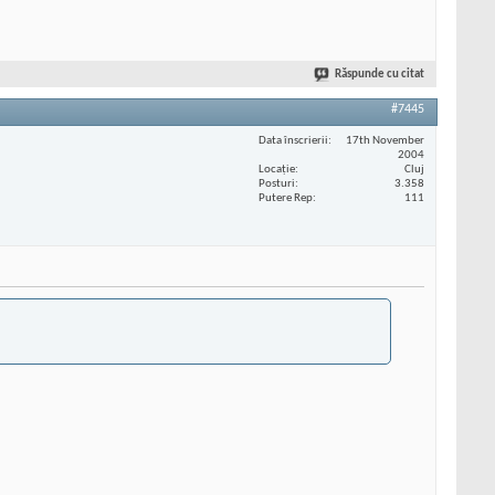
Răspunde cu citat
#7445
Data înscrierii
17th November
2004
Locaţie
Cluj
Posturi
3.358
Putere Rep
111