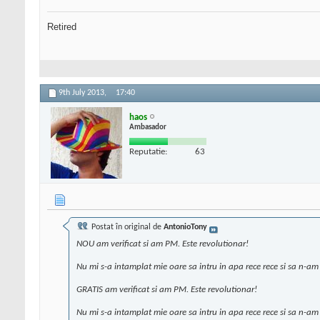
Retired
9th July 2013,
17:40
haos
Ambasador
Reputatie:
63
Postat în original de
AntonioTony
NOU am verificat si am PM. Este revolutionar!
Nu mi s-a intamplat mie oare sa intru in apa rece rece si sa n-a
GRATIS am verificat si am PM. Este revolutionar!
Nu mi s-a intamplat mie oare sa intru in apa rece rece si sa n-a