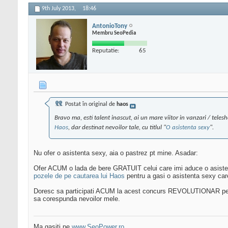
9th July 2013,
18:46
AntonioTony
Membru SeoPedia
Reputatie:
65
Postat în original de
haos
Bravo ma, esti talent inascut, ai un mare viitor in vanzari / teles
Haos
, dar destinat nevoilor tale, cu titlul "
O asistenta sexy
".
Nu ofer o asistenta sexy, aia o pastrez pt mine. Asadar:
Ofer ACUM o lada de bere GRATUIT celui care imi aduce o asisten
pozele de pe cautarea lui Haos
pentru a gasi o asistenta sexy car
Doresc sa participati ACUM la acest concurs REVOLUTIONAR pentr
sa corespunda nevoilor mele.
Ma gasiti pe
www.SeoPower.ro
.