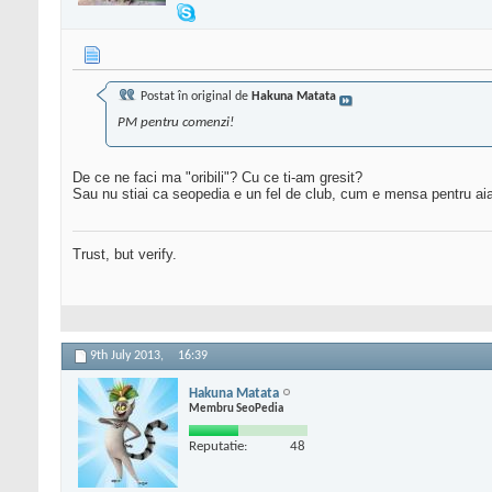
Postat în original de
Hakuna Matata
PM pentru comenzi!
De ce ne faci ma "oribili"? Cu ce ti-am gresit?
Sau nu stiai ca seopedia e un fel de club, cum e mensa pentru aia 
Trust, but verify.
9th July 2013,
16:39
Hakuna Matata
Membru SeoPedia
Reputatie:
48