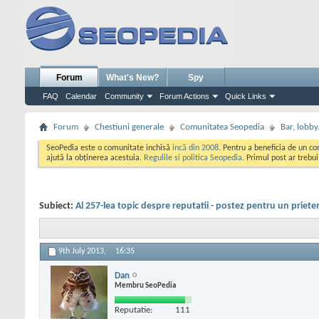
Forum
What's New?
Spy
FAQ
Calendar
Community
Forum Actions
Quick Links
Forum
Chestiuni generale
Comunitatea Seopedia
Bar, lobby.
SeoPedia este o comunitate inchisă
incă din 2008
. Pentru a beneficia de un c
ajută la obținerea acestuia.
Regulile si politica Seopedia
. Primul post ar trebu
Subiect:
Al 257-lea topic despre reputatii - postez pentru un priete
9th July 2013,
16:35
Dan
Membru SeoPedia
Reputatie:
111