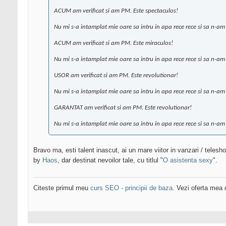
ACUM am verificat si am PM. Este spectaculos!
Nu mi s-a intamplat mie oare sa intru in apa rece rece si sa n-a
ACUM am verificat si am PM. Este miraculos!
Nu mi s-a intamplat mie oare sa intru in apa rece rece si sa n-a
USOR am verificat si am PM. Este revolutionar!
Nu mi s-a intamplat mie oare sa intru in apa rece rece si sa n-a
GARANTAT am verificat si am PM. Este revolutionar!
Nu mi s-a intamplat mie oare sa intru in apa rece rece si sa n-a
Bravo ma, esti talent inascut, ai un mare viitor in vanzari / telesh
by
Haos
, dar destinat nevoilor tale, cu titlul "
O asistenta sexy
".
Citeste primul meu
curs SEO - principii de baza
. Vezi oferta mea