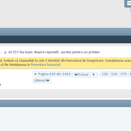
..
Al 257-lea topic despre reputatii - postez pentru un prieten
ont, trebuie să răspundeți la cele 5 întrebări din formularul de înregistrare. Completarea a
i să fie intotdeauna in
Prezentare forumisti
.
Pagina 620 din 1463
...
120
520
570
Primul
Ultimul
n