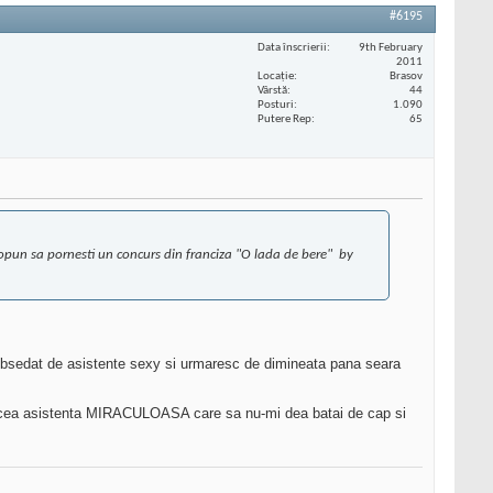
#6195
Data înscrierii
9th February
2011
Locaţie
Brasov
Vârstă
44
Posturi
1.090
Putere Rep
65
propun sa pornesti un concurs din franciza "O lada de bere"  by
obsedat de asistente sexy si urmaresc de dimineata pana seara
 acea asistenta MIRACULOASA care sa nu-mi dea batai de cap si