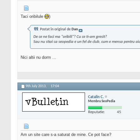
Taci oribilule
)
Postat în original de
Dan
De ce ne faci ma "oribili"? Cu ce ti-am gresit?
Sau nu stiai ca seopedia e un fel de club, cum e mensa pentru aia 
Nici altii nu dorm ...
9th July 2013,
17:04
Catalin C.
Membru SeoPedia
Reputatie:
45
Am un site care s-a saturat de mine. Ce pot face?