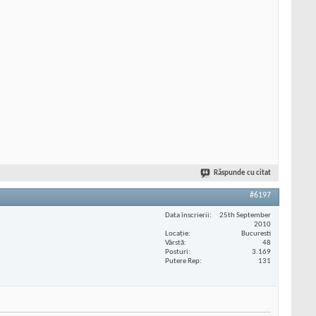
Răspunde cu citat
#6197
Data înscrierii
25th September
2010
Locaţie
Bucuresti
Vârstă
48
Posturi
3.169
Putere Rep
131