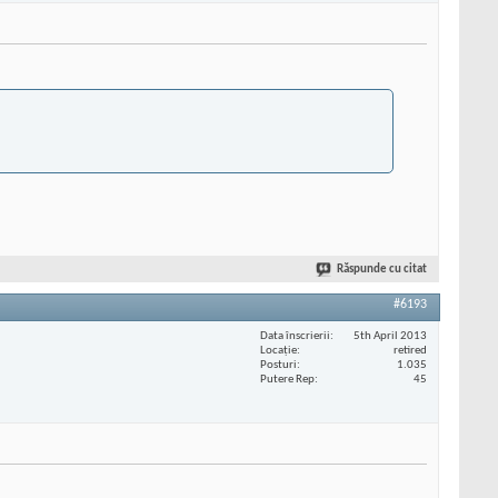
Răspunde cu citat
#6193
Data înscrierii
5th April 2013
Locaţie
retired
Posturi
1.035
Putere Rep
45