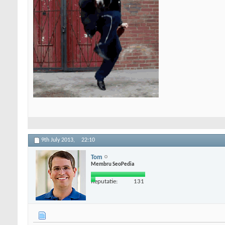
9th July 2013,
22:10
Tom
Membru SeoPedia
Reputatie:
131