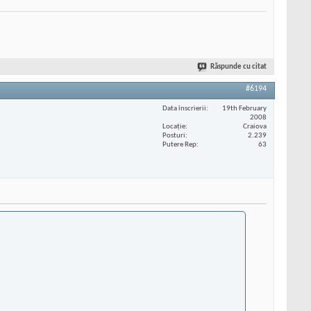
Răspunde cu citat
#6194
Data înscrierii
19th February
2008
Locaţie
Craiova
Posturi
2.239
Putere Rep
63