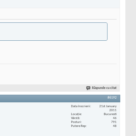
Răspunde cu citat
#6192
Data înscrierii
21st January
2011
Locaţie
Bucuresti
Vârstă
46
Posturi
791
Putere Rep
48