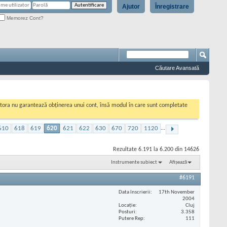
Ajutor
Înregistrare
Memorez Cont?
Căutare Avansată
cestora nu garantează obținerea unui cont, însă modul în care sunt completate
610
618
619
620
621
622
630
670
720
1120
...
Rezultate 6.191 la 6.200 din 14626
Instrumente subiect
Afișează
#6191
Data înscrierii
17th November
2004
Locaţie
Cluj
Posturi
3.358
Putere Rep
111