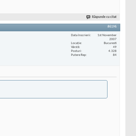
Răspunde cu citat
#6196
Data înscrierii
1st November
2007
Locaţie
Bucuresti
Vârstă
49
Posturi
4.328
Putere Rep
84