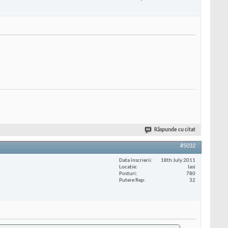
Răspunde cu citat
#5032
Data înscrierii
18th July 2011
Locaţie
Iasi
Posturi
780
Putere Rep
32