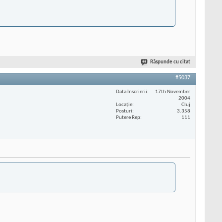
Răspunde cu citat
#5037
Data înscrierii
17th November
2004
Locaţie
Cluj
Posturi
3.358
Putere Rep
111