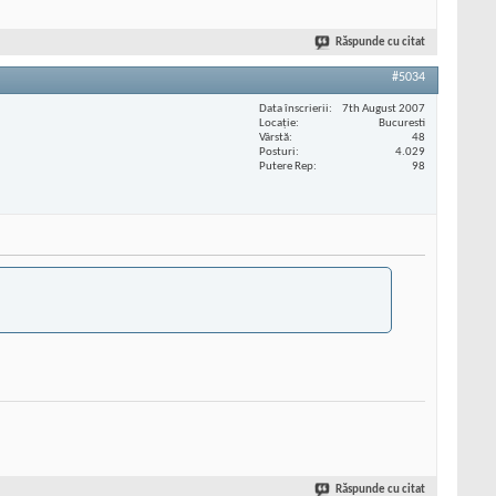
Răspunde cu citat
#5034
Data înscrierii
7th August 2007
Locaţie
Bucuresti
Vârstă
48
Posturi
4.029
Putere Rep
98
Răspunde cu citat