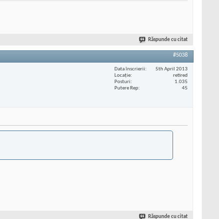
Răspunde cu citat
#5038
Data înscrierii
5th April 2013
Locaţie
retired
Posturi
1.035
Putere Rep
45
Răspunde cu citat