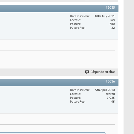
#5035
Data înscrierii
18th July 2011
Locaţie
Iasi
Posturi
780
Putere Rep
32
Răspunde cu citat
#5036
Data înscrierii
5th April 2013
Locaţie
retired
Posturi
1.035
Putere Rep
45