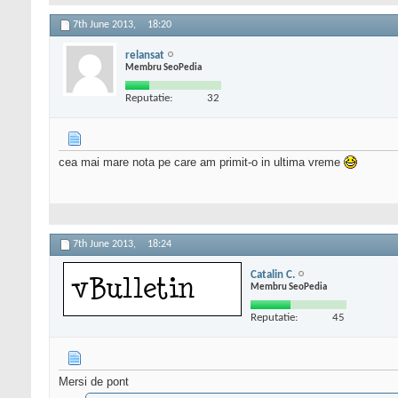
7th June 2013,
18:20
relansat
Membru SeoPedia
Reputatie:
32
cea mai mare nota pe care am primit-o in ultima vreme
7th June 2013,
18:24
Catalin C.
Membru SeoPedia
Reputatie:
45
Mersi de pont