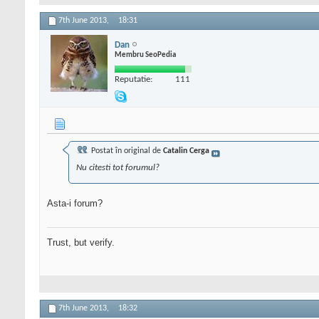
7th June 2013,
18:31
Dan
Membru SeoPedia
Reputatie:
111
Postat în original de
Catalin Cerga
Nu citesti tot forumul?
Asta-i forum?
Trust, but verify.
7th June 2013,
18:32