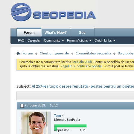
Forum
What's New?
Spy
FAQ
Calendar
Community
Forum Actions
Quick Links
Forum
Chestiuni generale
Comunitatea Seopedia
Bar, lobby.
SeoPedia este o comunitate inchisă
incă din 2008
. Pentru a beneficia de un c
ajută la obținerea acestuia.
Regulile si politica Seopedia
. Primul post ar trebu
Subiect:
Al 257-lea topic despre reputatii - postez pentru un priete
7th June 2013,
18:12
Tom
Membru SeoPedia
Reputatie:
131