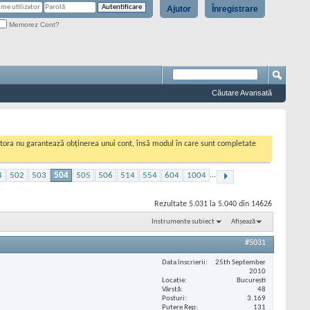
Ajutor
Înregistrare
Memorez Cont?
Căutare Avansată
cestora nu garantează obținerea unui cont, însă modul în care sunt completate
4
502
503
504
505
506
514
554
604
1004
...
Rezultate 5.031 la 5.040 din 14626
Instrumente subiect
Afișează
#5031
Data înscrierii
25th September
2010
Locaţie
Bucuresti
Vârstă
48
Posturi
3.169
Putere Rep
131