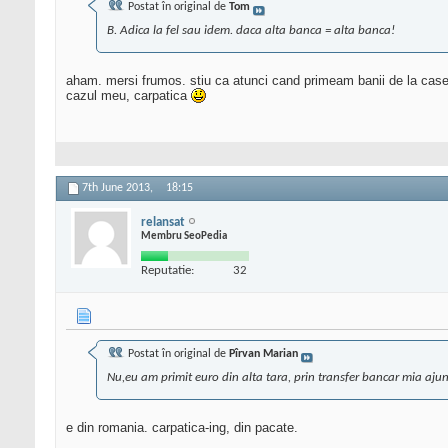
Postat în original de
Tom
B. Adica la fel sau idem. daca alta banca = alta banca!
aham. mersi frumos. stiu ca atunci cand primeam banii de la casele
cazul meu, carpatica
7th June 2013,
18:15
relansat
Membru SeoPedia
Reputatie:
32
Postat în original de
Pîrvan Marian
Nu,eu am primit euro din alta tara, prin transfer bancar mia ajuns
e din romania. carpatica-ing, din pacate.