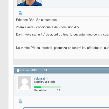
Prietene Dân. Se citeste asa:
2parale aere - conditionate de - comision 4%.
Da-mi voie sa nu fiu' de acord cu tine. E cuvantul meu contra cuva
Nu trimite PM cu intrebari, posteaza pe forum! Nu ofer sfaturi, au
7th June 2013,
18:14
relansat
Membru SeoPedia
Reputatie:
32