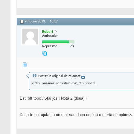
7th June 2013,
18:17
Robert
Ambasador
Reputatie:
98
Postat în original de
relansat
e din romania. carpatica-ing, din pacate.
Esti off topic. Stai jos ! Nota 2 (doua) !
Daca te pot ajuta cu un sfat sau daca doresti o oferta de optimiza