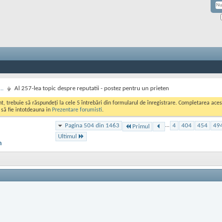
..
Al 257-lea topic despre reputatii - postez pentru un prieten
ont, trebuie să răspundeți la cele 5 întrebări din formularul de înregistrare. Completarea a
i să fie intotdeauna in
Prezentare forumisti
.
Pagina 504 din 1463
...
4
404
454
49
Primul
Ultimul
n