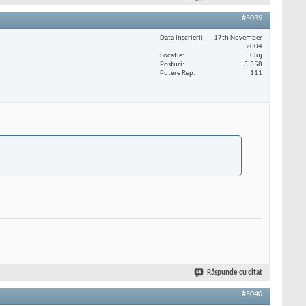
#5039
Data înscrierii
17th November
2004
Locaţie
Cluj
Posturi
3.358
Putere Rep
111
Răspunde cu citat
#5040