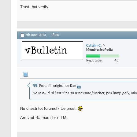
Trust, but verify.
7th June 2013,
18:30
Catalin C.
Membru SeoPedia
Reputatie:
45
Postat în original de
Dan
De ce nu ti-ai luat si tu un username jmecher, gen buxy, poly, mim
Nu citesti tot forumul? De prost,
Am vrut Batman dar e TM.