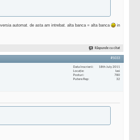
conversia automat. de asta am intrebat. alta banca = alta banca
in
Răspunde cu citat
#5033
Data înscrierii
18th July 2011
Locaţie
Iasi
Posturi
780
Putere Rep
32