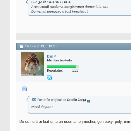
Bun gasit CATALIN CERGA
Acest email confirma inregistrarea domeniului tau.
Domeniul aereac.ro a fost inregistrat
7th June 2013,
18:28
Dan
Membru SeoPedia
Reputatie:
111
Postat în original de
Catalin Cerga
Mersi de pont
De ce nu ti-ai luat si tu un username jmecher, gen buxy, poly, mim