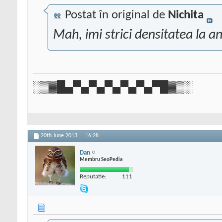
Postat în original de
Nichita
Mah, imi strici densitatea la a
░▒▓█▄▀▄▀▄▀▄▀▄▀▄▀█▓▒░
20th June 2013,
16:28
Dan
Membru SeoPedia
Reputatie:
111