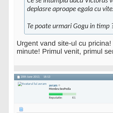
Ce se intampla daca Victoras v
deplasre aproape egala cu vite
Te poate urmari Gogu in timp 
Urgent vand site-ul cu pricina!
minute! Primul venit, primul ser
20th June 2013,
16:13
avram
Membru SeoPedia
Reputatie:
61