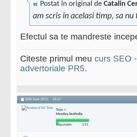
Postat în original de
Catalin Ce
am scris in acelasi timp, sa n
Efectul sa te mandreste incepe
Citeste primul meu
curs SEO - 
advertoriale PR5
.
20th June 2013,
16:57
Tom
Membru SeoPedia
Reputatie:
131