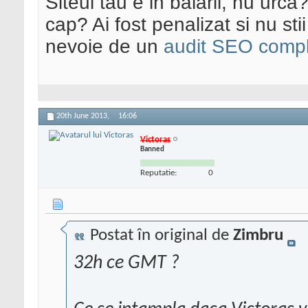
Siteul tau e in balarii, nu urca
cap? Ai fost penalizat si nu sti
nevoie de un
audit SEO compl
20th June 2013,
16:06
Victoras
Banned
Reputatie:
0
Postat în original de
Zimbru
32h ce GMT ?