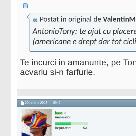
Postat în original de
ValentinM
AntonioTony: te ajut cu placere
(americane e drept dar tot cicl
Te incurci in amanunte, pe Ton
acvariu si-n farfurie.
20th June 2013,
15:42
haos
Ambasador
Reputatie:
63