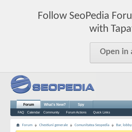
Follow SeoPedia For
with Tapa
Open in
Forum
What's New?
Spy
FAQ
Calendar
Community
Forum Actions
Quick Links
Forum
Chestiuni generale
Comunitatea Seopedia
Bar, lobby.