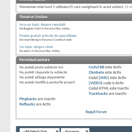
Momentan este/sunt 1 utilizator(i) care navighează în acest subiect.
(0 m
Thread-uri Similare
Inca un topic despre reputatii
De Bogdan Calin în forumul Bar, lobby...
Postez gratuit articole de specialitate
De charlieking în forumul Continut web
Un topic despre nimic
De danic în forumul Bar, lobby...
Permisiuni postare
Nu puteţi
posta subiecte noi.
Codul BB
este
Activ
Nu puteţi
răspunde la subiecte
Zâmbete
este
Activ
Nu puteţi
adăuga ataşamente
Codul
[IMG]
este
Activ
Nu puteţi
modifica posturile proprii
[VIDEO]
code is
Activ
Codul HTML este
Inactiv
Trackbacks
are
Inactiv
Pingbacks
are
Inactiv
Refbacks
are
Activ
Reguli Forum