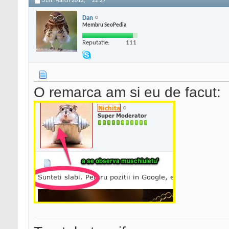
31st March 2012,
22:27
Dan
Membru SeoPedia
Reputatie:
111
O remarca am si eu de facut: