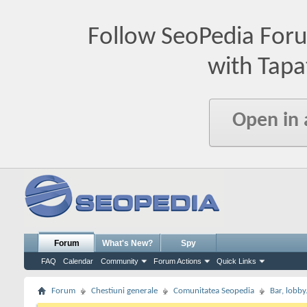
Follow SeoPedia For
with Tapa
Open in
Forum
What's New?
Spy
FAQ
Calendar
Community
Forum Actions
Quick Links
Forum
Chestiuni generale
Comunitatea Seopedia
Bar, lobby.