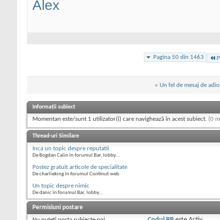
Alex
Pagina 50 din 1463
P
«
Un fel de mesaj de adio
Informații subiect
Momentan este/sunt 1 utilizator(i) care navighează în acest subiect.
(0 m
Thread-uri Similare
Inca un topic despre reputatii
De Bogdan Calin în forumul Bar, lobby...
Postez gratuit articole de specialitate
De charlieking în forumul Continut web
Un topic despre nimic
De danic în forumul Bar, lobby...
Permisiuni postare
Nu puteţi
posta subiecte noi.
Codul BB
este
Activ