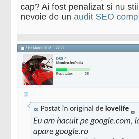
cap? Ai fost penalizat si nu sti
nevoie de un
audit SEO compl
31st March 2012,
22:24
DRG
Membru SeoPedia
Reputatie:
35
Postat în original de
lovelife
Eu am hacuit pe google.com, l
apare google.ro