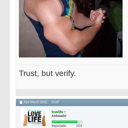
Trust, but verify.
31st March 2012,
21:07
lovelife
Ambasador
Reputatie:
103