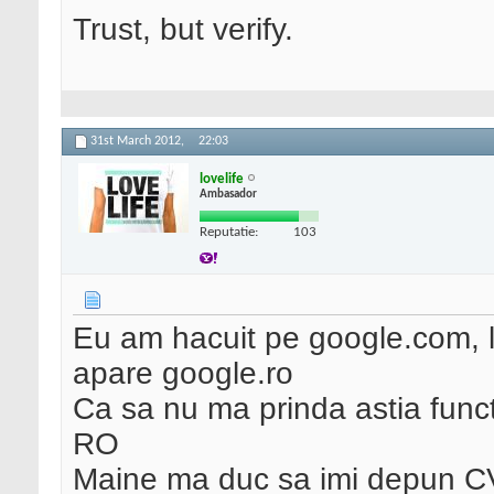
Trust, but verify.
31st March 2012,
22:03
lovelife
Ambasador
Reputatie:
103
Eu am hacuit pe google.com, l
apare google.ro
Ca sa nu ma prinda astia func
RO
Maine ma duc sa imi depun CV 