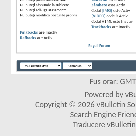
Nu puteţi
răspunde la subiecte
Zâmbete
este
Activ
Nu puteţi
adăuga ataşamente
Codul
[IMG]
este
Activ
Nu puteţi
modifica posturile proprii
[VIDEO]
code is
Activ
Codul HTML este
Inactiv
Trackbacks
are
Inactiv
Pingbacks
are
Inactiv
Refbacks
are
Activ
Reguli Forum
Fus orar: GM
Powered by vBu
Copyright © 2026 vBulletin Solu
Search Engine Frien
Traducere vBullet