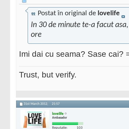
Postat în original de
lovelife
In 30 de minute te-a facut asa
ore
Imi dai cu seama? Sase cai? =)
Trust, but verify.
31st March 2012,
21:57
lovelife
Ambasador
Reputatie:
103