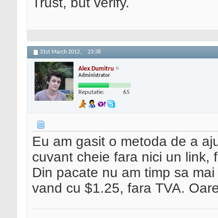
Trust, but verify.
31st March 2012,
23:38
Alex Dumitru
Administrator
Reputatie:
65
Eu am gasit o metoda de a aju
cuvant cheie fara nici un link, 
Din pacate nu am timp sa mai 
vand cu $1.25, fara TVA. Oar