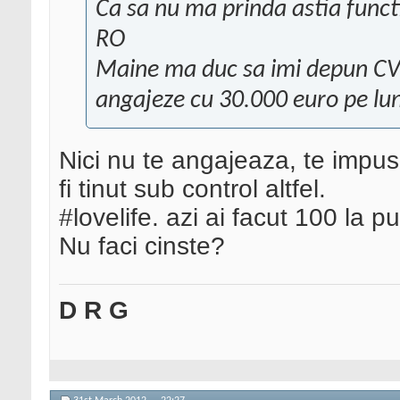
Ca sa nu ma prinda astia func
RO
Maine ma duc sa imi depun CV l
angajeze cu 30.000 euro pe lu
Nici nu te angajeaza, te impus
fi tinut sub control altfel.
#lovelife. azi ai facut 100 la p
Nu faci cinste?
D R G