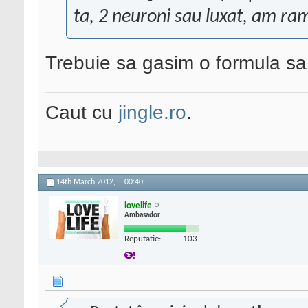
ta, 2 neuroni sau luxat, am ram
Trebuie sa gasim o formula sa 
Caut cu
jingle.ro
.
14th March 2012,
00:40
lovelife
Ambasador
Reputatie:
103