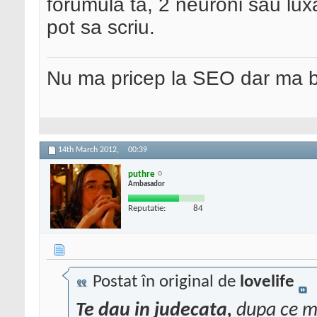
forumula ta, 2 neuroni sau lux
pot sa scriu.
Nu ma pricep la SEO dar ma 
14th March 2012,
00:39
puthre
Ambasador
Reputatie:
84
Postat în original de
lovelife
Te dau in judecata,
dupa ce m