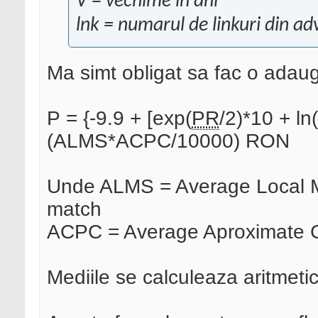
V = vechime in ani
lnk = numarul de linkuri din ad
Ma simt obligat sa fac o adaug
P = {-9.9 + [exp(
PR
/2)*10 + ln
(ALMS*ACPC/10000) RON
Unde ALMS = Average Local M
match
ACPC = Average Aproximate 
Mediile se calculeaza aritmetic