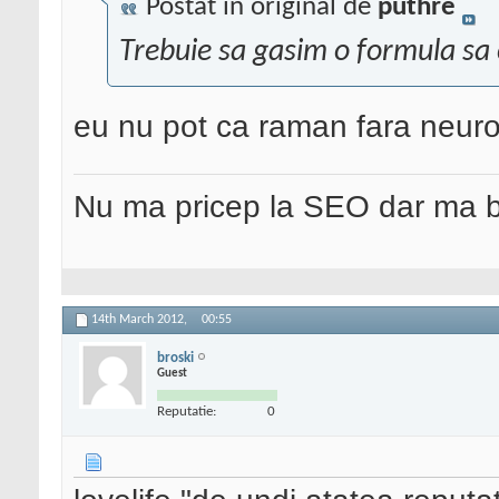
Postat în original de
puthre
Trebuie sa gasim o formula sa 
eu nu pot ca raman fara neuro
Nu ma pricep la SEO dar ma 
14th March 2012,
00:55
broski
Guest
Reputatie:
0