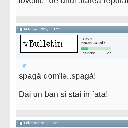
lovelife "de undi atatea reputat
14th March 2012,
01:26
I.Alex
Membru SeoPedia
Reputatie:
29
spagă dom'le..spagă!
Dai un ban si stai in fata!
14th March 2012,
09:11