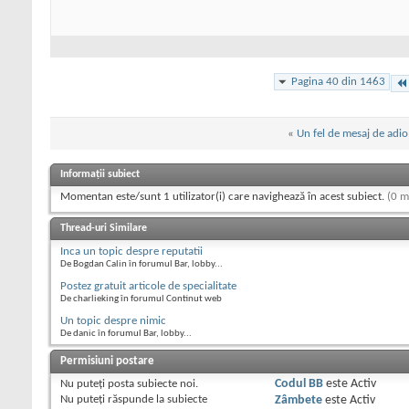
Pagina 40 din 1463
«
Un fel de mesaj de adio
Informații subiect
Momentan este/sunt 1 utilizator(i) care navighează în acest subiect.
(0 m
Thread-uri Similare
Inca un topic despre reputatii
De Bogdan Calin în forumul Bar, lobby...
Postez gratuit articole de specialitate
De charlieking în forumul Continut web
Un topic despre nimic
De danic în forumul Bar, lobby...
Permisiuni postare
Nu puteţi
posta subiecte noi.
Codul BB
este
Activ
Nu puteţi
răspunde la subiecte
Zâmbete
este
Activ