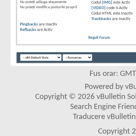
Nu puteţi
adăuga ataşamente
Codul
[IMG]
este
Activ
Nu puteţi
modifica posturile proprii
[VIDEO]
code is
Activ
Codul HTML este
Inactiv
Trackbacks
are
Inactiv
Pingbacks
are
Inactiv
Refbacks
are
Activ
Reguli Forum
Fus orar: GM
Powered by vBu
Copyright © 2026 vBulletin Solu
Search Engine Frien
Traducere vBullet
Copyright 