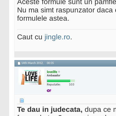
Aceste formule sunt un pamfle
Nu ma simt raspunzator daca 
formulele astea.
Caut cu
jingle.ro
.
14th March 2012,
00:35
lovelife
Ambasador
Reputatie:
103
Te dau in judecata,
dupa ce m