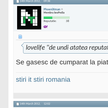
14th March 2012,
09:38
PhoeniXman
Membru SeoPedia
Reputatie:
38
lovelife "de undi atatea reputat
Se gasesc de cumparat la pia
stiri it
stiri romania
14th March 2012,
12:02