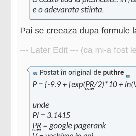
creeaza asa la plesneala.. in f
e o adevarata stiinta.
Pai se creeaza dupa formule la
--- Later Edit --- (ca mi-a fost 
Postat în original de
puthre
P = {-9.9 + [exp(
PR
/2)*10 + ln
unde
PI = 3.1415
PR
= google pagerank