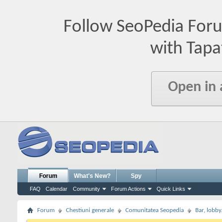
Follow SeoPedia For
with Tapa
Open in
Forum
What's New?
Spy
FAQ
Calendar
Community
Forum Actions
Quick Links
Forum
Chestiuni generale
Comunitatea Seopedia
Bar, lobby.