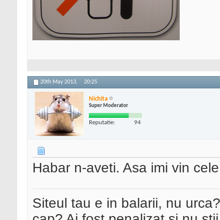
20th May 2013,
20:25
Nichita
Super Moderator
Reputatie:
94
Habar n-aveti. Asa imi vin cele
Siteul tau e in balarii, nu urca
cap? Ai fost penalizat si nu sti