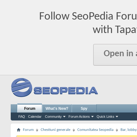
Follow SeoPedia For
with Tapa
Open in
Forum
What's New?
Spy
FAQ
Calendar
Community
Forum Actions
Quick Links
Forum
Chestiuni generale
Comunitatea Seopedia
Bar, lobby.