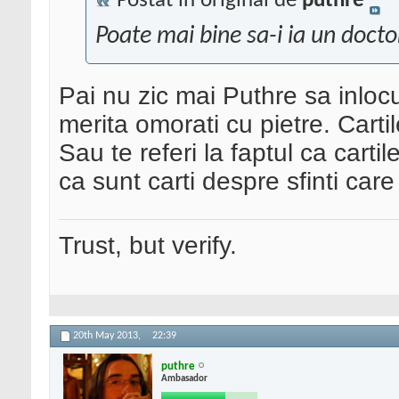
Postat în original de
puthre
Poate mai bine sa-i ia un docto
Pai nu zic mai Puthre sa inlocu
merita omorati cu pietre. Cartile
Sau te referi la faptul ca cart
ca sunt carti despre sfinti car
Trust, but verify.
20th May 2013,
22:39
puthre
Ambasador