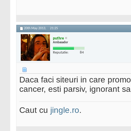
20th May 2013,
21:25
puthre
Ambasador
Reputatie:
84
Daca faci siteuri in care promo
cancer, esti parsiv, ignorant s
Caut cu
jingle.ro
.