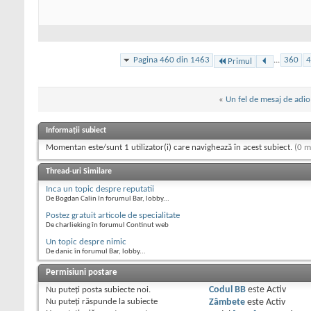
Pagina 460 din 1463
...
360
4
Primul
«
Un fel de mesaj de adio
Informații subiect
Momentan este/sunt 1 utilizator(i) care navighează în acest subiect.
(0 m
Thread-uri Similare
Inca un topic despre reputatii
De Bogdan Calin în forumul Bar, lobby...
Postez gratuit articole de specialitate
De charlieking în forumul Continut web
Un topic despre nimic
De danic în forumul Bar, lobby...
Permisiuni postare
Nu puteţi
posta subiecte noi.
Codul BB
este
Activ
Nu puteţi
răspunde la subiecte
Zâmbete
este
Activ