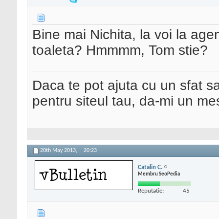
Bine mai Nichita, la voi la agent
toaleta? Hmmmm, Tom stie?
Daca te pot ajuta cu un sfat s
pentru siteul tau, da-mi un me
20th May 2013,
20:23
Catalin C.
Membru SeoPedia
Reputatie:
45