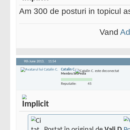
Am 300 de posturi in topicul as
Vand
Ad
9th June 2013,
11:54
Catalin C.
Membru SeoPedia
Reputatie:
45
Postat în original de
Vali D