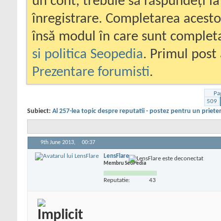
un cont, trebuie să răspundeți la
înregistrare. Completarea acesto
însă modul în care sunt completa
si politica Seopedia
. Primul post 
Prezentare forumisti
.
Pa
509
Subiect:
Al 257-lea topic despre reputatii - postez pentru un priete
9th June 2013,
00:37
LensFlare
Membru SeoPedia
Reputatie:
43