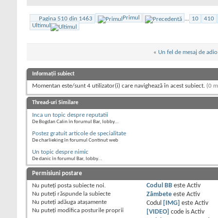
Primul
Pagina 510 din 1463
...
10
410
Ultimul
«
Un fel de mesaj de adio
Informații subiect
Momentan este/sunt 4 utilizator(i) care navighează în acest subiect.
(0 m
Thread-uri Similare
Inca un topic despre reputatii
De Bogdan Calin în forumul Bar, lobby...
Postez gratuit articole de specialitate
De charlieking în forumul Continut web
Un topic despre nimic
De danic în forumul Bar, lobby...
Permisiuni postare
Nu puteţi
posta subiecte noi.
Codul BB
este
Activ
Nu puteţi
răspunde la subiecte
Zâmbete
este
Activ
Nu puteţi
adăuga ataşamente
Codul
[IMG]
este
Activ
Nu puteţi
modifica posturile proprii
[VIDEO]
code is
Activ