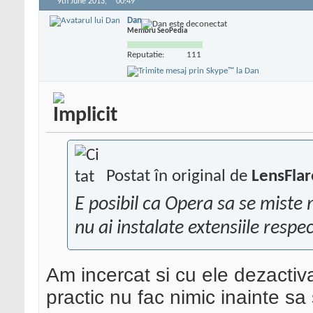
9th June 2013,
00:49
Dan
Membru SeoPedia
Reputatie:
111
Postat în original de
LensFlar
E posibil ca Opera sa se miste 
nu ai instalate extensiile respe
Am incercat si cu ele dezactiv
practic nu fac nimic inainte sa