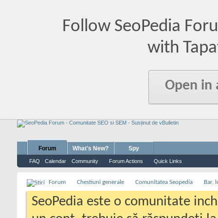
Follow SeoPedia For
with Tapa
Open in
Forum
What's New?
Spy
FAQ
Calendar
Community
Forum Actions
Quick Links
Forum
Chestiuni generale
Comunitatea Seopedia
Bar, l
SeoPedia este o comunitate inc