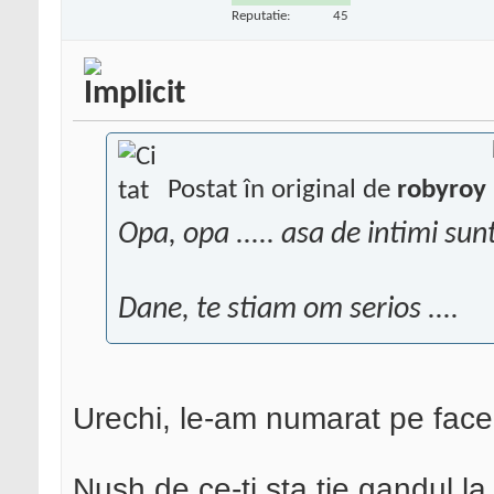
Reputatie:
45
Postat în original de
robyroy
Opa, opa ..... asa de intimi sun
Dane, te stiam om serios ....
Urechi, le-am numarat pe fac
Nush de ce-ti sta tie gandul la