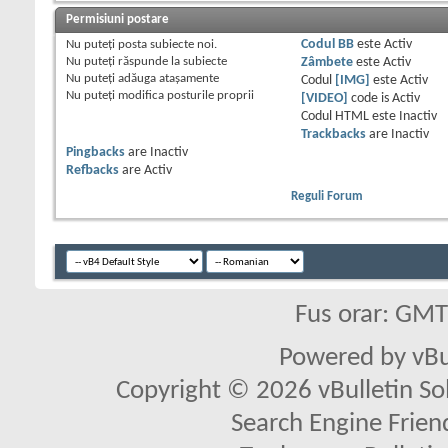
Permisiuni postare
Nu puteţi
posta subiecte noi.
Codul BB
este
Activ
Nu puteţi
răspunde la subiecte
Zâmbete
este
Activ
Nu puteţi
adăuga ataşamente
Codul
[IMG]
este
Activ
Nu puteţi
modifica posturile proprii
[VIDEO]
code is
Activ
Codul HTML este
Inactiv
Trackbacks
are
Inactiv
Pingbacks
are
Inactiv
Refbacks
are
Activ
Reguli Forum
Fus orar: GM
Powered by vBu
Copyright © 2026 vBulletin Solu
Search Engine Frien