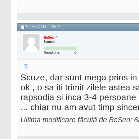
6th May 2018,
22:10
BeSeo
Banned
Reputatie:
0
Scuze, dar sunt mega prins in fe
ok , o sa iti trimit zilele astea 
rapsodia si inca 3-4 persoane d
... chiar nu am avut timp sincer
Ultima modificare făcută de BeSeo; 