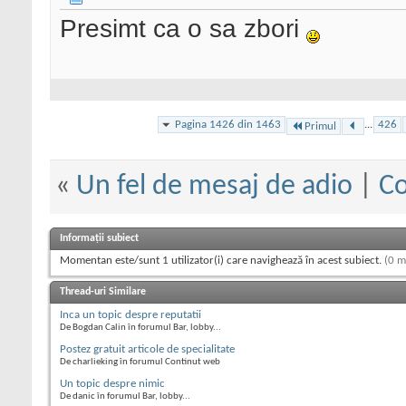
Presimt ca o sa zbori
Pagina 1426 din 1463
...
426
Primul
«
Un fel de mesaj de adio
|
Co
Informații subiect
Momentan este/sunt 1 utilizator(i) care navighează în acest subiect.
(0 m
Thread-uri Similare
Inca un topic despre reputatii
De Bogdan Calin în forumul Bar, lobby...
Postez gratuit articole de specialitate
De charlieking în forumul Continut web
Un topic despre nimic
De danic în forumul Bar, lobby...