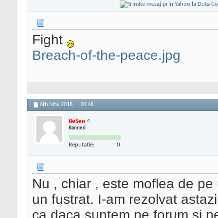
Fight
Breach-of-the-peace.jpg
6th May 2018,
20:48
BeSeo
Banned
Reputatie:
0
Nu , chiar , este moflea de pe 
un fustrat. I-am rezolvat astaz
ca daca suntem pe forum si pe