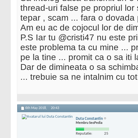
thread-uri false pe propriul lor 
tepar , scam ... fara o dovada 
Am eu ac de cojocul lor de di
P.S Iar tu @cristi47 nu este p
este problema ta cu mine ... p
pe la tine ... promit ca o sa iti
Dar de dimineata o sa schimba
... trebuie sa ne intalnim cu toti
6th May 2018,
20:43
Duta Constantin
Membru SeoPedia
Reputatie:
25