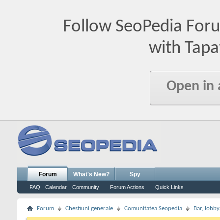
Follow SeoPedia For
with Tapa
Open in
Forum
What's New?
Spy
FAQ
Calendar
Community
Forum Actions
Quick Links
Forum
Chestiuni generale
Comunitatea Seopedia
Bar, lobby.