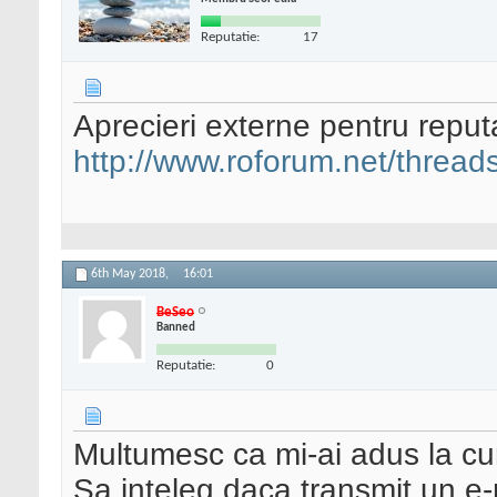
Reputatie:
17
Aprecieri externe pentru reput
http://www.roforum.net/thread
6th May 2018,
16:01
BeSeo
Banned
Reputatie:
0
Multumesc ca mi-ai adus la cun
Sa inteleg daca transmit un e-m