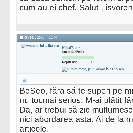
cum au ei chef. Salut , isvore
6th May 2018,
21:40
MihaiTeo
Junior SeoPedia
Reputatie:
0
BeSeo, fără să te superi pe mi
nu tocmai serios. M-ai plătit f
Da, ar trebui să zic mulțumesc
nici abordarea asta. Ai de la 
articole.