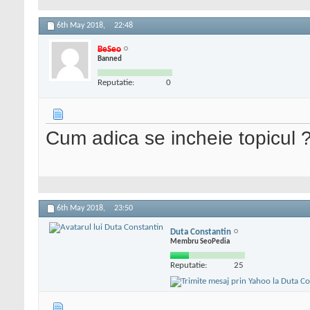
6th May 2018,
22:48
BeSeo
Banned
Reputatie:
0
Cum adica se incheie topicul ? 
6th May 2018,
23:50
Duta Constantin
Membru SeoPedia
Reputatie:
25