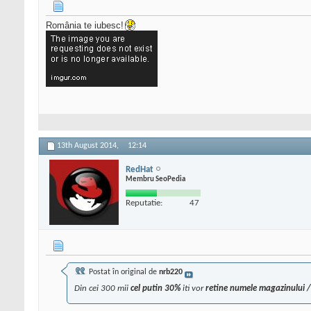
România te iubesc!
13th August 2014,
12:14
RedHat
Membru SeoPedia
Reputatie:
47
Postat în original de
nrb220
Din cei 300 mii
cel putin 30%
iti vor
retine numele magazinului / 