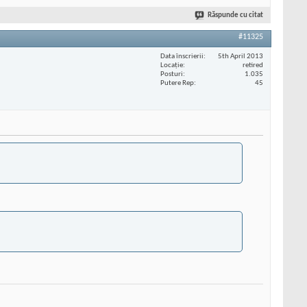
Răspunde cu citat
#11325
Data înscrierii
5th April 2013
Locaţie
retired
Posturi
1.035
Putere Rep
45