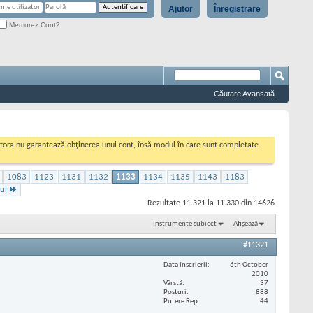
Ajutor
Înregistrare
Memorez Cont?
Căutare Avansată
cestora nu garantează obținerea unui cont, însă modul în care sunt completate
1083
1123
1131
1132
1133
1134
1135
1143
1183
ul
Rezultate 11.321 la 11.330 din 14626
Instrumente subiect
Afișează
#11321
Data înscrierii
6th October
2010
Vârstă
37
Posturi
888
Putere Rep
44