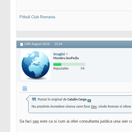
Pitbull Club Romania
13th August 2014,
15:24
imagini
Membru SeoPedia
Reputatie:
34
Postat în original de
Catalin Cerga
Nu prezinta incredere cineva care face
Seo
, vinde branza si ofera
Sa faci
seo
este ca si cum ai oferi consultanta juridica unui oier 