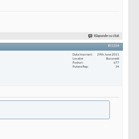
Răspunde cu citat
#11324
Data înscrierii
29th June 2011
Locaţie
Bucuresti
Posturi
677
Putere Rep
34