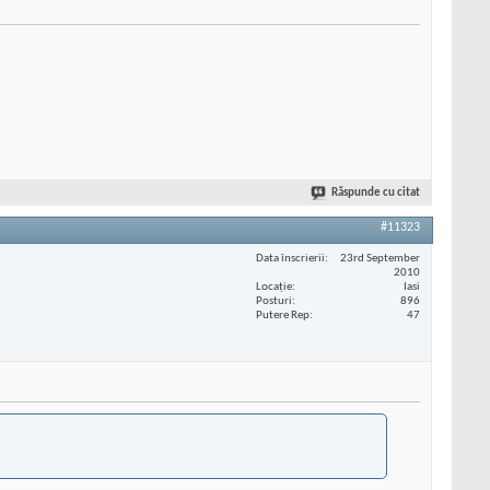
Răspunde cu citat
#11323
Data înscrierii
23rd September
2010
Locaţie
Iasi
Posturi
896
Putere Rep
47