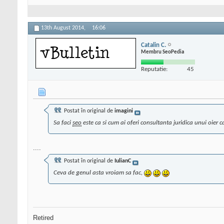
13th August 2014,
16:06
Catalin C.
Membru SeoPedia
Reputatie:
45
Postat în original de
imagini
Sa faci
seo
este ca si cum ai oferi consultanta juridica unui oier 
....
Postat în original de
IulianC
Ceva de genul asta vroiam sa fac,
Retired