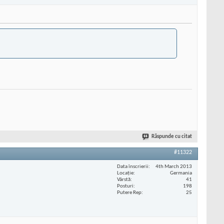
Răspunde cu citat
#11322
Data înscrierii
4th March 2013
Locaţie
Germania
Vârstă
41
Posturi
198
Putere Rep
25