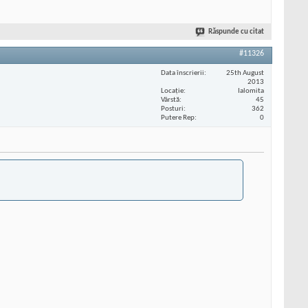
Răspunde cu citat
#11326
Data înscrierii
25th August
2013
Locaţie
Ialomita
Vârstă
45
Posturi
362
Putere Rep
0