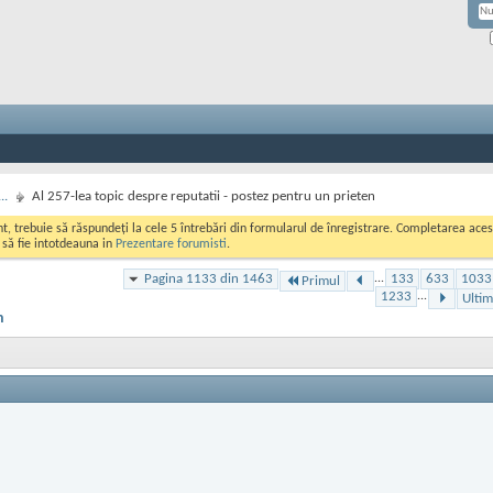
..
Al 257-lea topic despre reputatii - postez pentru un prieten
ont, trebuie să răspundeți la cele 5 întrebări din formularul de înregistrare. Completarea a
i să fie intotdeauna in
Prezentare forumisti
.
Pagina 1133 din 1463
...
133
633
1033
Primul
1233
...
Ultim
n