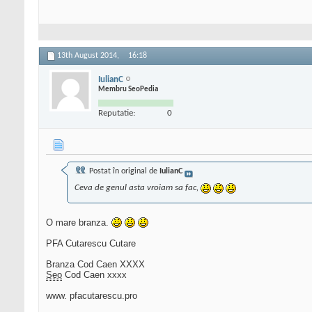
13th August 2014,
16:18
IulianC
Membru SeoPedia
Reputatie:
0
Postat în original de
IulianC
Ceva de genul asta vroiam sa fac,
O mare branza.
PFA Cutarescu Cutare
Branza Cod Caen XXXX
Seo
Cod Caen xxxx
www. pfacutarescu.pro