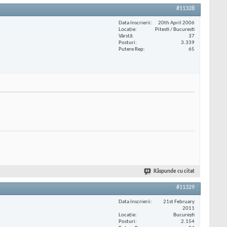
#11328
Data înscrierii
20th April 2006
Locaţie
Pitesti / Bucuresti
Vârstă
37
Posturi
3.339
Putere Rep
65
Răspunde cu citat
#11329
Data înscrierii
21st February
2011
Locaţie
București
Posturi
2.154