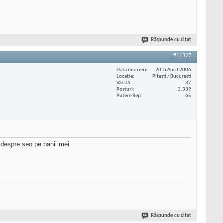
Răspunde cu citat
#11327
Data înscrierii
20th April 2006
Locaţie
Pitesti / Bucuresti
Vârstă
37
Posturi
3.339
Putere Rep
65
m despre
seo
pe banii mei.
Răspunde cu citat