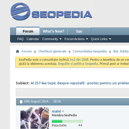
Forum
What's New?
Spy
FAQ
Calendar
Community
Forum Actions
Quick Links
Forum
Chestiuni generale
Comunitatea Seopedia
Bar, lobby.
SeoPedia este o comunitate inchisă
incă din 2008
. Pentru a beneficia de un c
ajută la obținerea acestuia.
Regulile si politica Seopedia
. Primul post ar trebu
Subiect:
Al 257-lea topic despre reputatii - postez pentru un priete
10th August 2014,
18:56
matei
Membru SeoPedia
Reputatie:
44