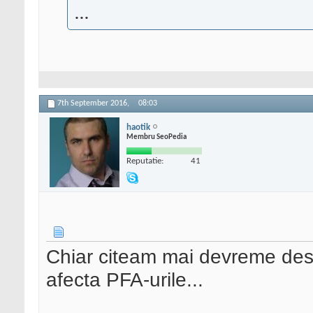
...
7th September 2016,
08:03
haotik
Membru SeoPedia
Reputatie:
41
Chiar citeam mai devreme desp
afecta PFA-urile...