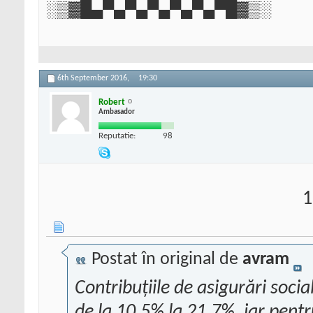
░▒▓█▄▀▄▀▄▀▄▀▄▀▄▀█▓▒░
6th September 2016,
19:30
Robert
Ambasador
Reputatie:
98
1
Postat în original de
avram
Contribuțiile de asigurări socia
de la 10,5% la 21,7%, iar pent