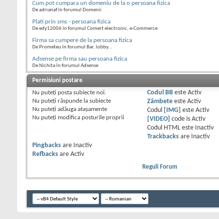
Cum pot cumpara un domeniu de la o persoana fizica
De adrianaf în forumul Domenii
Plati prin sms - persoana fizica
De edy12006 în forumul Comert electronic, e-Commerce
Firma sa cumpere de la persoana fizica
De Prometeu în forumul Bar, lobby...
Adsense pe firma sau persoana fizica
De Nichita în forumul Adsense
Permisiuni postare
Nu puteţi
posta subiecte noi.
Codul BB
este
Activ
Nu puteţi
răspunde la subiecte
Zâmbete
este
Activ
Nu puteţi
adăuga ataşamente
Codul
[IMG]
este
Activ
Nu puteţi
modifica posturile proprii
[VIDEO]
code is
Activ
Codul HTML este
Inactiv
Trackbacks
are
Inactiv
Pingbacks
are
Inactiv
Refbacks
are
Activ
Reguli Forum