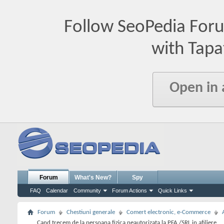
Follow SeoPedia For
with Tapa
Open in
Forum
What's New?
Spy
FAQ
Calendar
Community
Forum Actions
Quick Links
Forum
Chestiuni generale
Comert electronic, e-Commerce
Cand trecem de la persoana fizica neautorizata la PFA /SRL in afiliere