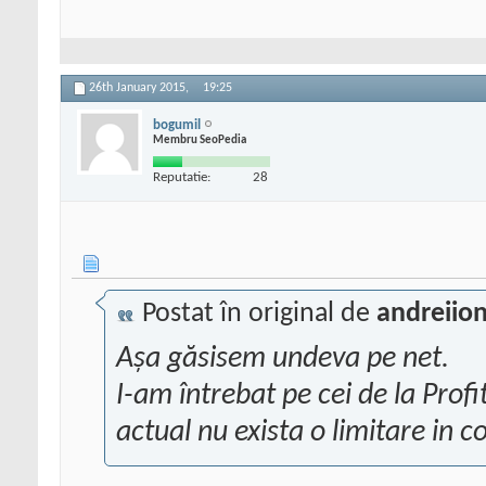
26th January 2015,
19:25
bogumil
Membru SeoPedia
Reputatie:
28
Postat în original de
andreiio
Așa găsisem undeva pe net.
I-am întrebat pe cei de la Prof
actual nu exista o limitare in co