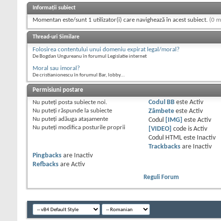
Informații subiect
Momentan este/sunt 1 utilizator(i) care navighează în acest subiect.
(0 m
Thread-uri Similare
Folosirea contentului unui domeniu expirat legal/moral?
De Bogdan Ungureanu în forumul Legislatie internet
Moral sau imoral?
De cristianionescu în forumul Bar, lobby...
Permisiuni postare
Nu puteţi
posta subiecte noi.
Codul BB
este
Activ
Nu puteţi
răspunde la subiecte
Zâmbete
este
Activ
Nu puteţi
adăuga ataşamente
Codul
[IMG]
este
Activ
Nu puteţi
modifica posturile proprii
[VIDEO]
code is
Activ
Codul HTML este
Inactiv
Trackbacks
are
Inactiv
Pingbacks
are
Inactiv
Refbacks
are
Activ
Reguli Forum