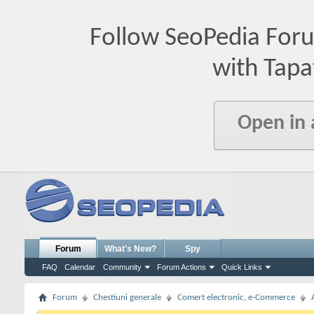
Follow SeoPedia For
with Tapa
Open in
Forum
What's New?
Spy
FAQ
Calendar
Community
Forum Actions
Quick Links
Forum
Chestiuni generale
Comert electronic, e-Commerce