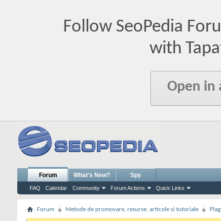
Follow SeoPedia For
with Tapa
Open in
Forum
What's New?
Spy
FAQ
Calendar
Community
Forum Actions
Quick Links
Forum
Metode de promovare, resurse, articole si tutoriale
Plag