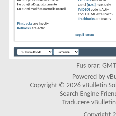
Nu puteţi
răspunde la subiecte
Zâmbete
este
Activ
Nu puteţi
adăuga ataşamente
Codul
[IMG]
este
Activ
Nu puteţi
modifica posturile proprii
[VIDEO]
code is
Activ
Codul HTML este
Inactiv
Trackbacks
are
Inactiv
Pingbacks
are
Inactiv
Refbacks
are
Activ
Reguli Forum
Fus orar: GM
Powered by vBu
Copyright © 2026 vBulletin Solu
Search Engine Frien
Traducere vBullet
Copyright 