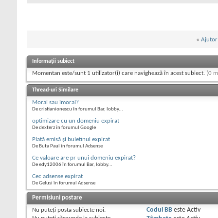
«
Ajutor
Informații subiect
Momentan este/sunt 1 utilizator(i) care navighează în acest subiect.
(0 m
Thread-uri Similare
Moral sau imoral?
De cristianionescu în forumul Bar, lobby...
optimizare cu un domeniu expirat
De dexterz în forumul Google
Plată emisă și buletinul expirat
De Buta Paul în forumul Adsense
Ce valoare are pr unui domeniu expirat?
De edy12006 în forumul Bar, lobby...
Cec adsense expirat
De Gelusi în forumul Adsense
Permisiuni postare
Nu puteţi
posta subiecte noi.
Codul BB
este
Activ