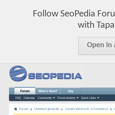
Follow SeoPedia For
with Tapa
Open in
Forum
What's New?
Spy
FAQ
Calendar
Community
Forum Actions
Quick Links
Forum
Chestiuni generale
Comert electronic, e-Commerce