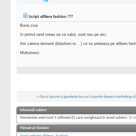
Script afiliere fashion ???
Buna ziua
In primul rand vreau sa va salut, sunt nou pe aici.
Am cateva domenii (bfashion.ro ...) ce se preteaza pe afiliere fas
Multumesc.
«
Fiscul spune si gandeste lucruri traznite despre marketing-ul 
Informații subiect
Momentan este/sunt 1 utilizator(i) care navighează în acest subiect.
(0 m
Thread-uri Similare
Vand website afiliere - Fashion