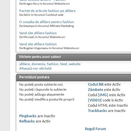
De Dragos Nicu în forumul Website-uri
Pachet de articole fashion pe afiliere
De Adiiii în forumul Continut web
O unealta de afiliere pentru fashion
De kleampa în forumul Affiliate Marketing
Vand site afiliere fashion
De MirceaG în forumul Website-uri
Vand site afiliere fashion
De Bogdan Ungureanu în forumul Website-uri
Etichete pentru acest subiect
afiliere
,
domeniu
,
fashion
,
feed
,
website
Afișează nor etichetă
Permisiuni postare
Nu puteţi
posta subiecte noi.
Codul BB
este
Activ
Nu puteţi
răspunde la subiecte
Zâmbete
este
Activ
Nu puteţi
adăuga ataşamente
Codul
[IMG]
este
Activ
Nu puteţi
modifica posturile proprii
[VIDEO]
code is
Activ
Codul HTML este
Inactiv
Trackbacks
are
Inactiv
Pingbacks
are
Inactiv
Refbacks
are
Activ
Reguli Forum