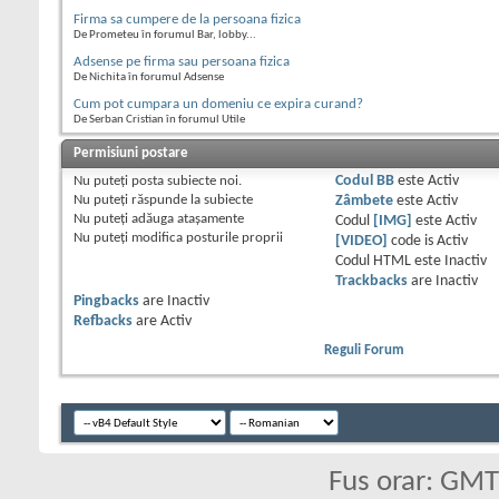
Firma sa cumpere de la persoana fizica
De Prometeu în forumul Bar, lobby...
Adsense pe firma sau persoana fizica
De Nichita în forumul Adsense
Cum pot cumpara un domeniu ce expira curand?
De Serban Cristian în forumul Utile
Permisiuni postare
Nu puteţi
posta subiecte noi.
Codul BB
este
Activ
Nu puteţi
răspunde la subiecte
Zâmbete
este
Activ
Nu puteţi
adăuga ataşamente
Codul
[IMG]
este
Activ
Nu puteţi
modifica posturile proprii
[VIDEO]
code is
Activ
Codul HTML este
Inactiv
Trackbacks
are
Inactiv
Pingbacks
are
Inactiv
Refbacks
are
Activ
Reguli Forum
Fus orar: GM