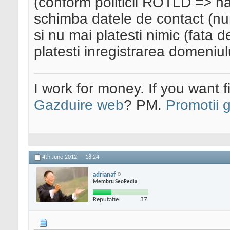
(conform politicii ROTLD => ha
schimba datele de contact (n
si nu mai platesti nimic (fata 
platesti inregistrarea domeniul
I work for money. If you want 
Gazduire web
? PM.
Promotii 
4th June 2012,
18:24
adrianaf
Membru SeoPedia
Reputatie:
37