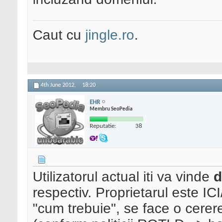
Caut cu
jingle.ro
.
4th June 2012,
18:20
EHR
Membru SeoPedia
Reputatie:
38
Utilizatorul actual iti va vinde
d
respectiv. Proprietarul este I
"cum trebuie", se face o cerer