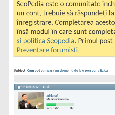
SeoPedia este o comunitate inc
un cont, trebuie să răspundeți la
înregistrare. Completarea acesto
însă modul în care sunt completa
si politica Seopedia
. Primul post 
Prezentare forumisti
.
Subiect:
Cum pot cumpara un domeniu de la o persoana fizica
4th June 2012,
17:58
adrianaf
Membru SeoPedia
Reputatie:
37