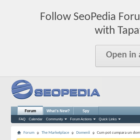
Follow SeoPedia For
with Tapa
Open in
Forum
What's New?
Spy
FAQ
Calendar
Community
Forum Actions
Quick Links
Forum
The Marketplace
Domenii
Cum pot cumpara un domen