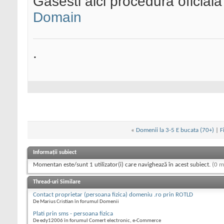
Gasesti aici procedura oficial
Domain
.
«
Domenii la 3-5 E bucata (70+)
|
F
Informații subiect
Momentan este/sunt 1 utilizator(i) care navighează în acest subiect.
(0 m
Thread-uri Similare
Contact proprietar (persoana fizica) domeniu .ro prin ROTLD
De Marius Cristian în forumul Domenii
Plati prin sms - persoana fizica
De edy12006 în forumul Comert electronic, e-Commerce